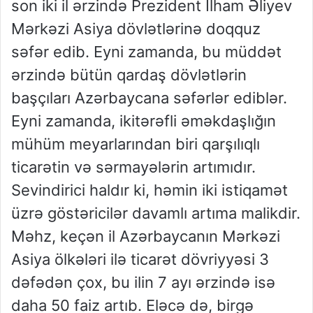
son iki il ərzində Prezident İlham Əliyev
Mərkəzi Asiya dövlətlərinə doqquz
səfər edib. Eyni zamanda, bu müddət
ərzində bütün qardaş dövlətlərin
başçıları Azərbaycana səfərlər ediblər.
Eyni zamanda, ikitərəfli əməkdaşlığın
mühüm meyarlarından biri qarşılıqlı
ticarətin və sərmayələrin artımıdır.
Sevindirici haldır ki, həmin iki istiqamət
üzrə göstəricilər davamlı artıma malikdir.
Məhz, keçən il Azərbaycanın Mərkəzi
Asiya ölkələri ilə ticarət dövriyyəsi 3
dəfədən çox, bu ilin 7 ayı ərzində isə
daha 50 faiz artıb. Eləcə də, birgə