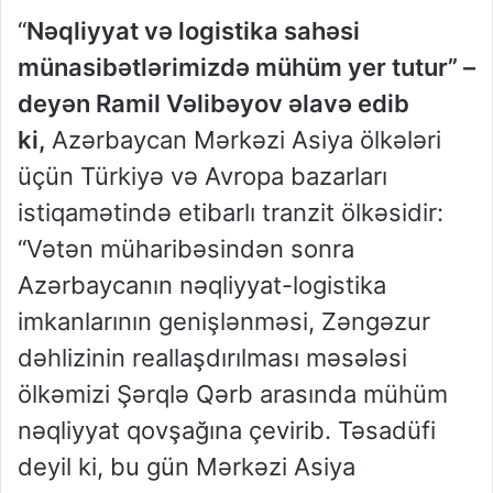
“
Nəqliyyat və logistika sahəsi
münasibətlərimizdə mühüm yer tutur” –
deyən Ramil Vəlibəyov əlavə edib
ki,
Azərbaycan Mərkəzi Asiya ölkələri
üçün Türkiyə və Avropa bazarları
istiqamətində etibarlı tranzit ölkəsidir:
“Vətən müharibəsindən sonra
Azərbaycanın nəqliyyat-logistika
imkanlarının genişlənməsi, Zəngəzur
dəhlizinin reallaşdırılması məsələsi
ölkəmizi Şərqlə Qərb arasında mühüm
nəqliyyat qovşağına çevirib. Təsadüfi
deyil ki, bu gün Mərkəzi Asiya