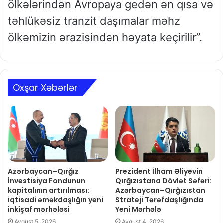
ölkələrindən Avropaya gedən ən qısa və
təhlükəsiz tranzit daşımalar məhz
ölkəmizin ərazisindən həyata keçirilir”.
Oxşar Xəbərlər
Azərbaycan–Qırğız
Prezident İlham Əliyevin
İnvestisiya Fondunun
Qırğızıstana Dövlət Səfəri:
kapitalının artırılması:
Azərbaycan–Qırğızıstan
iqtisadi əməkdaşlığın yeni
Strateji Tərəfdaşlığında
inkişaf mərhələsi
Yeni Mərhələ
Avqust 5, 2026
Avqust 4, 2026