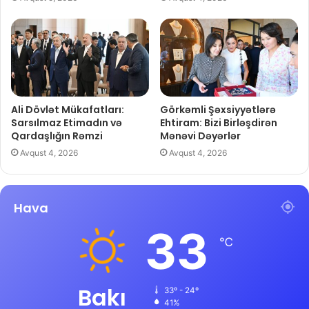
Ali Dövlət Mükafatları:
Görkəmli Şəxsiyyətlərə
Sarsılmaz Etimadın və
Ehtiram: Bizi Birləşdirən
Qardaşlığın Rəmzi
Mənəvi Dəyərlər
Avqust 4, 2026
Avqust 4, 2026
Hava
33
℃
Bakı
33º - 24º
41%