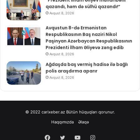
qazandı, həm də sülhü qazandı!”
Avqust 8, 2026
Avqustun 8-də Ermənistan
Respublikasının Baş naziri Nikol
Paşinyan Azərbaycan Respublikasının
Prezidenti İlham Əliyevə zəng edib
Avqust 8, 2026
Ağdaşda baş vermiş hadisə ilə bağlı
polis araşdırma aparır
Avqust 8, 2026
© 2022
carixeber.az
Bütün hüquqları qorunur.
Haqqımızda
Əlaqə
Facebook
Twitter
YouTube
Instagram