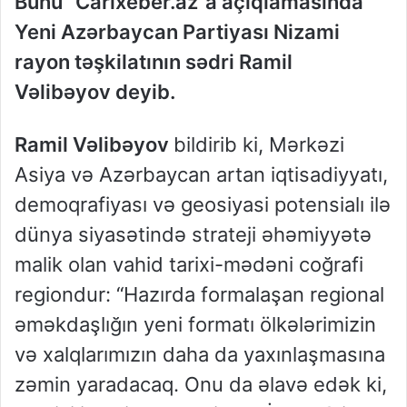
Bunu “Carixeber.az”a açıqlamasında
Yeni Azərbaycan Partiyası Nizami
rayon təşkilatının sədri Ramil
Vəlibəyov deyib.
Ramil Vəlibəyov
bildirib ki, Mərkəzi
Asiya və Azərbaycan artan iqtisadiyyatı,
demoqrafiyası və geosiyasi potensialı ilə
dünya siyasətində strateji əhəmiyyətə
malik olan vahid tarixi-mədəni coğrafi
regiondur: “Hazırda formalaşan regional
əməkdaşlığın yeni formatı ölkələrimizin
və xalqlarımızın daha da yaxınlaşmasına
zəmin yaradacaq. Onu da əlavə edək ki,