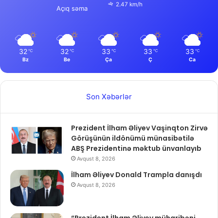
2.47 km/h
Açıq səma
32
32
33
33
33
℃
℃
℃
℃
℃
Bz
Be
Ça
Ç
Ca
Son Xəbərlər
Prezident İlham Əliyev Vaşinqton Zirvə
Görüşünün ildönümü münasibətilə
ABŞ Prezidentinə məktub ünvanlayıb
Avqust 8, 2026
İlham Əliyev Donald Trampla danışdı
Avqust 8, 2026
“Prezident İlham Əliyev müharibəni