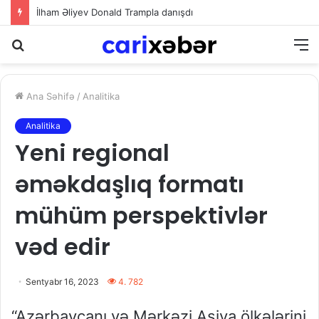
İlham Əliyev Donald Trampla danışdı
Axtarış
M
Ana Səhifə
/
Analitika
Analitika
Yeni regional
əməkdaşlıq formatı
mühüm perspektivlər
vəd edir
Sentyabr 16, 2023
4. 782
“Azərbaycanı və Mərkəzi Asiya ölkələrini