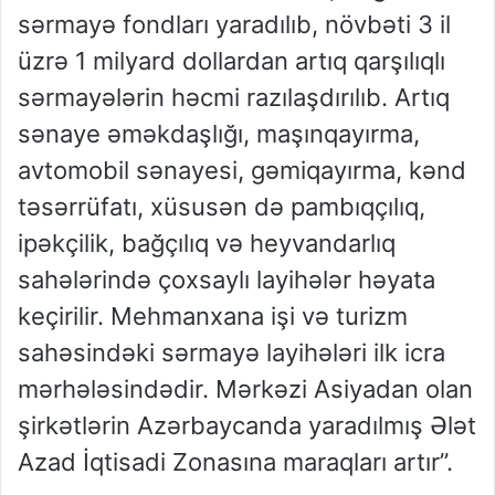
sərmayə fondları yaradılıb, növbəti 3 il
üzrə 1 milyard dollardan artıq qarşılıqlı
sərmayələrin həcmi razılaşdırılıb. Artıq
sənaye əməkdaşlığı, maşınqayırma,
avtomobil sənayesi, gəmiqayırma, kənd
təsərrüfatı, xüsusən də pambıqçılıq,
ipəkçilik, bağçılıq və heyvandarlıq
sahələrində çoxsaylı layihələr həyata
keçirilir. Mehmanxana işi və turizm
sahəsindəki sərmayə layihələri ilk icra
mərhələsindədir. Mərkəzi Asiyadan olan
şirkətlərin Azərbaycanda yaradılmış Ələt
Azad İqtisadi Zonasına maraqları artır”.