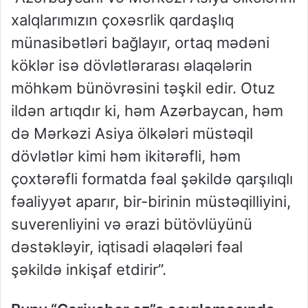
xalqlarımızın çoxəsrlik qardaşlıq
münasibətləri bağlayır, ortaq mədəni
köklər isə dövlətlərarası əlaqələrin
möhkəm bünövrəsini təşkil edir. Otuz
ildən artıqdır ki, həm Azərbaycan, həm
də Mərkəzi Asiya ölkələri müstəqil
dövlətlər kimi həm ikitərəfli, həm
çoxtərəfli formatda fəal şəkildə qarşılıqlı
fəaliyyət aparır, bir-birinin müstəqilliyini,
suverenliyini və ərazi bütövlüyünü
dəstəkləyir, iqtisadi əlaqələri fəal
şəkildə inkişaf etdirir”.