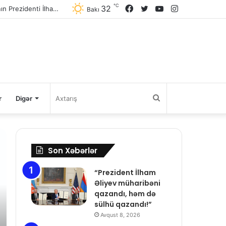
℃
32
Facebook
Twitter
YouTube
Instagram
Bakı
Axtarış
r
Digər
Son Xəbərlər
“Prezident İlham
Əliyev müharibəni
qazandı, həm də
sülhü qazandı!”
Avqust 8, 2026