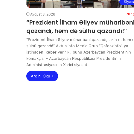
Siyas
Avqust 8, 2026
1
“Prezident İlham Əliyev müharibən
qazandı, həm də sülhü qazandı!”
“Prezident İlham Əliyev müharibəni qazandı, lakin o, həm 
sülhü qazandı!” Aktualinfo Media Qrup “Qafqazinfo”-ya
istinadən xəbər verir ki, bunu Azərbaycan Prezidentinin
köməkçisi – Azərbaycan Respublikası Prezidentinin
Administrasiyasının Xarici siyasət…
Ardını Oxu »