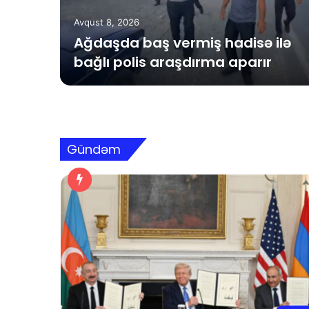
Avqust 8, 2026
am
Ağdaşda baş vermiş hadisə ilə
bağlı polis araşdırma aparır
Gündəm