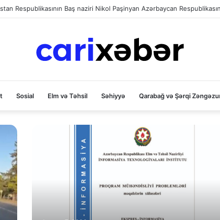
isə ilə bağlı polis araşdırma aparır
t
Sosial
Elm və Təhsil
Səhiyyə
Qarabağ və Şərqi Zəngəzu