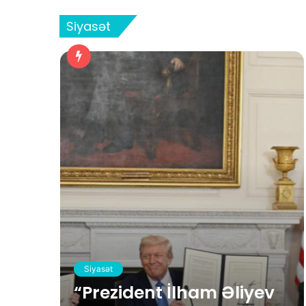
Siyasət
Siyasət
“Prezident İlham Əliyev