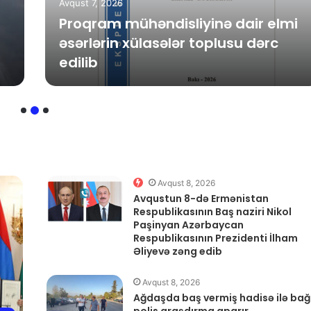
Avqust 7, 2026
Proqram mühəndisliyinə dair elmi
əsərlərin xülasələr toplusu dərc
edilib
Avqust 8, 2026
Avqustun 8-də Ermənistan
Respublikasının Baş naziri Nikol
Paşinyan Azərbaycan
Respublikasının Prezidenti İlham
Əliyevə zəng edib
Avqust 8, 2026
Ağdaşda baş vermiş hadisə ilə bağl
polis araşdırma aparır