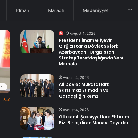
İdman
Maraqlı
Mədəniyyət
Mo
Avqust 4, 2026
Prezident İlham Əliyevin
Qırğızıstana Dövlət Səfəri:
Azərbaycan–Qırğızıstan
Strateji Tərəfdaşlığında Yeni
Mərhələ
Avqust 4, 2026
Ali Dövlət Mükafatları:
ka
Sarsılmaz Etimadın və
Qardaşlığın Rəmzi
1. 840
Avqust 4, 2026
Görkəmli Şəxsiyyətlərə Ehtiram:
Bizi Birləşdirən Mənəvi Dəyərlər