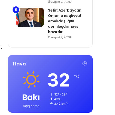
Avqust 7, 2026
Səfir: Azərbaycan
Omanla nəqliyyat
əməkdaşlığını
dərinləşdirməyə
hazırdır
Avqust 7, 2026
at
Hava
32
℃
Bakı
32º - 29º
43%
3.42 km/h
Açıq səma