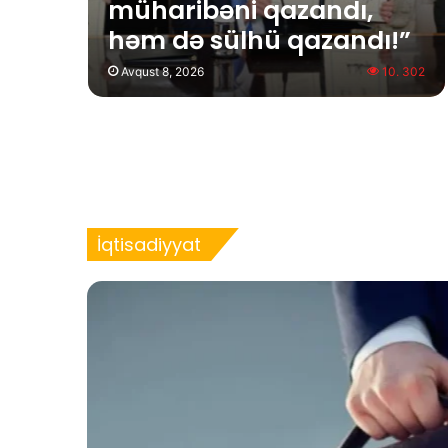
müharibəni qazandı,
həm də sülhü qazandı!”
Avqust 8, 2026
10. 302
İqtisadiyyat