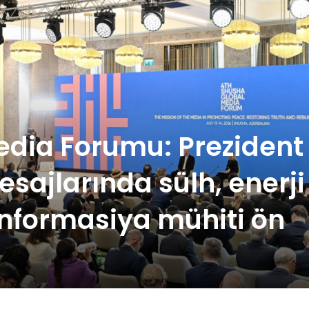
edia Forumu: Prezident
sajlarında sülh, enerji
 informasiya mühiti ön