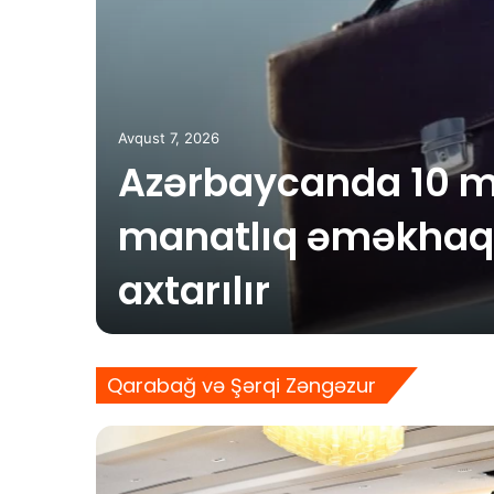
Avqust 7, 2026
Azərbaycanda 10 m
manatlıq əməkhaqqı
axtarılır
Qarabağ və Şərqi Zəngəzur