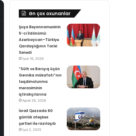
re
Ən çox oxunanlar
Şuşa Bəyannaməsinin
5-ci İldönümü:
Azərbaycan–Türkiyə
Qardaşlığının Tarixi
Sənədi
İyun 16, 2026
“Sülh və Barışıq üçün
Gernika mükafatı”nın
təqdimolunma
mərasiminin
iştirakçılarına
Aprel 26, 2026
İsrail Qəzzada 60
günlük atəşkəs
şərtləri ilə razılaşıb
İyul 2, 2025