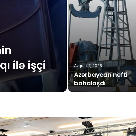
in
 ilə işçi
Avqust 7, 2026
Azərbaycan nefti
bahalaşdı