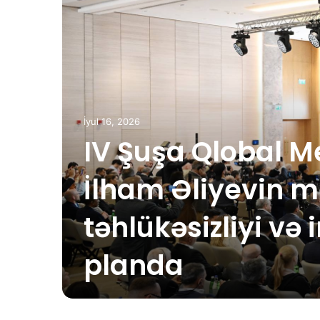
İyul 16, 2026
IV Şuşa Qlobal M
İlham Əliyevin me
təhlükəsizliyi və
planda