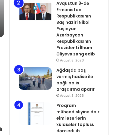
Avqust 7, 2026
Avqustun 8-də
Səfir: Azərbaycan Omanla
Ermənistan
Respublikasının
nəqliyyat əməkdaşlığını
Baş naziri Nikol
dərinləşdirməyə hazırdır
Paşinyan
Azərbaycan
Respublikasının
Prezidenti İlham
Əliyevə zəng edib
Avqust 8, 2026
Ağdaşda baş
vermiş hadisə ilə
bağlı polis
araşdırma aparır
Avqust 8, 2026
Proqram
mühəndisliyinə dair
elmi əsərlərin
xülasələr toplusu
ı
dərc edilib