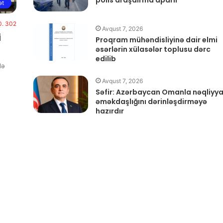
ət
0. 302
Avqust 7, 2026
i
Proqram mühəndisliyinə dair elmi
əsərlərin xülasələr toplusu dərc
edilib
də
Avqust 7, 2026
Səfir: Azərbaycan Omanla nəqliyy
əməkdaşlığını dərinləşdirməyə
hazırdır