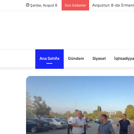
Şənbə, Avqust 8
Son Xəbərlər
Ağdaşda baş vermiş had
Ana Səhifə
Gündəm
Siyasət
İqtisadiyya