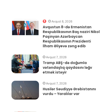
Avqust 8, 2026
Avqustun 8-də Ermənistan
Respublikasının Baş naziri Nikol
Paşinyan Azərbaycan
Respublikasının Prezidenti
İlham Əliyevə zəng edib
Avqust 7, 2026
Tramp ABŞ-də doğumla
vətəndaşlıq qaydasını ləğv
etmək istəyir
Avqust 7, 2026
Husilər Səudiyyə Ərəbistanını
vurdu – Yaralılar var