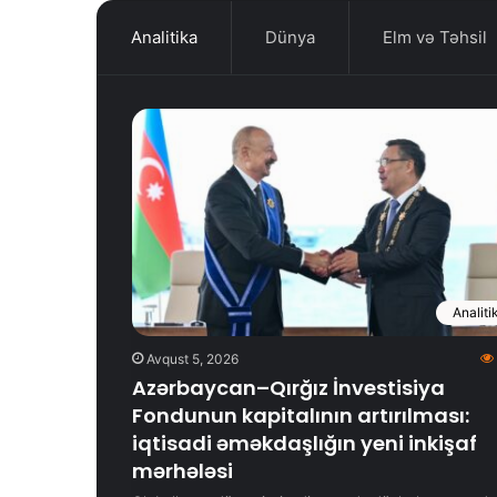
Analitika
Dünya
Elm və Təhsil
Analiti
Avqust 5, 2026
Azərbaycan–Qırğız İnvestisiya
Fondunun kapitalının artırılması:
iqtisadi əməkdaşlığın yeni inkişaf
mərhələsi