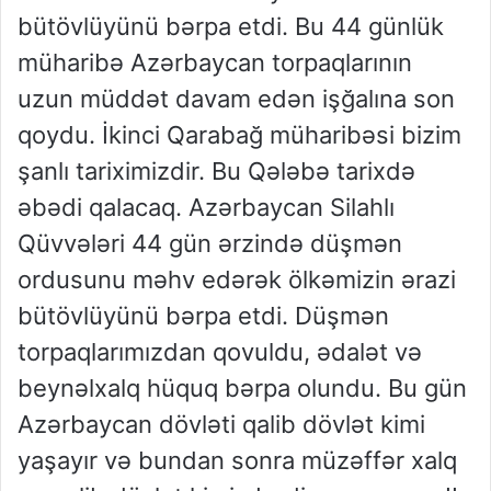
bütövlüyünü bərpa etdi. Bu 44 günlük
müharibə Azərbaycan torpaqlarının
uzun müddət davam edən işğalına son
qoydu. İkinci Qarabağ müharibəsi bizim
şanlı tariximizdir. Bu Qələbə tarixdə
əbədi qalacaq. Azərbaycan Silahlı
Qüvvələri 44 gün ərzində düşmən
ordusunu məhv edərək ölkəmizin ərazi
bütövlüyünü bərpa etdi. Düşmən
torpaqlarımızdan qovuldu, ədalət və
beynəlxalq hüquq bərpa olundu. Bu gün
Azərbaycan dövləti qalib dövlət kimi
yaşayır və bundan sonra müzəffər xalq