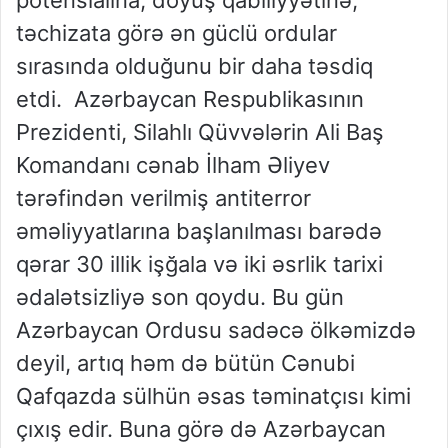
təchizata görə ən güclü ordular
sırasında olduğunu bir daha təsdiq
etdi.
Azərbaycan Respublikasının
Prezidenti, Silahlı Qüvvələrin Ali Baş
Komandanı cənab İlham Əliyev
tərəfindən verilmiş antiterror
əməliyyatlarına başlanılması barədə
qərar 30 illik işğala və iki əsrlik tarixi
ədalətsizliyə son qoydu. Bu gün
Azərbaycan Ordusu sadəcə ölkəmizdə
deyil, artıq həm də bütün Cənubi
Qafqazda sülhün əsas təminatçısı kimi
çıxış edir. Buna görə də Azərbaycan