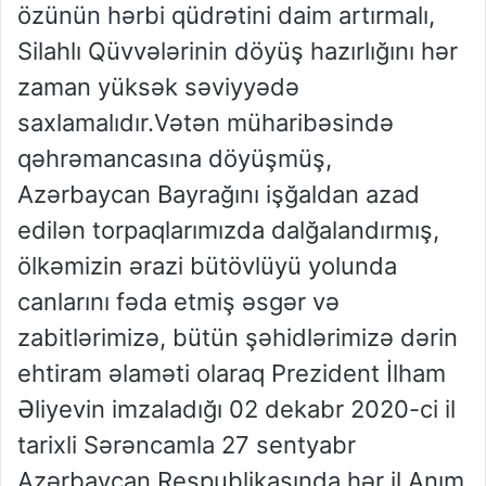
özünün hərbi qüdrətini daim artırmalı,
Silahlı Qüvvələrinin döyüş hazırlığını hər
zaman yüksək səviyyədə
saxlamalıdır.Vətən müharibəsində
qəhrəmancasına döyüşmüş,
Azərbaycan Bayrağını işğaldan azad
edilən torpaqlarımızda dalğalandırmış,
ölkəmizin ərazi bütövlüyü yolunda
canlarını fəda etmiş əsgər və
zabitlərimizə, bütün şəhidlərimizə dərin
ehtiram əlaməti olaraq Prezident İlham
Əliyevin imzaladığı 02 dekabr 2020-ci il
tarixli Sərəncamla 27 sentyabr
Azərbaycan Respublikasında hər il Anım