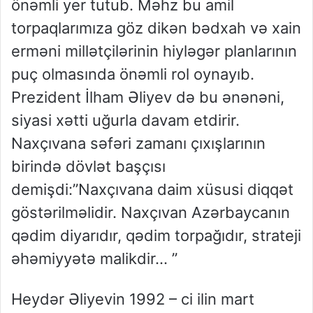
önəmli yer tutub. Məhz bu amil
torpaqlarımıza göz dikən bədxah və xain
erməni millətçilərinin hiyləgər planlarının
puç olmasında önəmli rol oynayıb.
Prezident İlham Əliyev də bu ənənəni,
siyasi xətti uğurla davam etdirir.
Naxçıvana səfəri zamanı çıxışlarının
birində dövlət başçısı
demişdi:”Naxçıvana daim xüsusi diqqət
göstərilməlidir. Naxçıvan Azərbaycanın
qədim diyarıdır, qədim torpağıdır, strateji
əhəmiyyətə malikdir… ”
Heydər Əliyevin 1992 – ci ilin mart