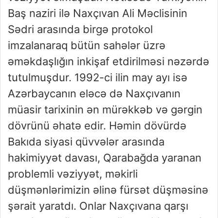
Baş naziri ilə Naxçıvan Ali Məclisinin
Sədri arasında birgə protokol
imzalanaraq bütün sahələr üzrə
əməkdaşlığın inkişaf etdirilməsi nəzərdə
tutulmuşdur. 1992-ci ilin may ayı isə
Azərbaycanın eləcə də Naxçıvanın
müasir tarixinin ən mürəkkəb və gərgin
dövrünü əhatə edir. Həmin dövürdə
Bakıda siyasi qüvvələr arasında
hakimiyyət davası, Qarabağda yaranan
problemli vəziyyət, məkirli
düşmənlərimizin əlinə fürsət düşməsinə
şərait yaratdı. Onlar Naxçıvana qarşı