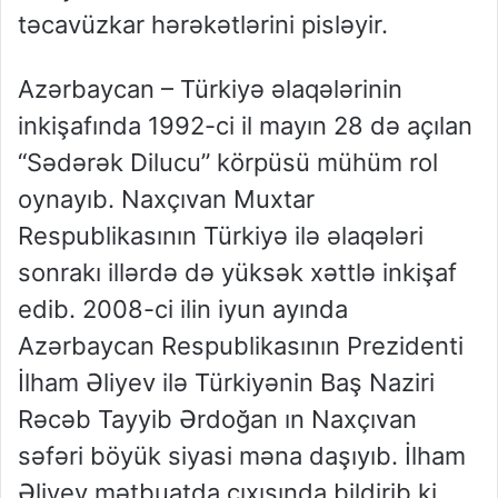
təcavüzkar hərəkətlərini pisləyir.
Azərbaycan – Türkiyə əlaqələrinin
inkişafında 1992-ci il mayın 28 də açılan
“Sədərək Dilucu” körpüsü mühüm rol
oynayıb. Naxçıvan Muxtar
Respublikasının Türkiyə ilə əlaqələri
sonrakı illərdə də yüksək xəttlə inkişaf
edib. 2008-ci ilin iyun ayında
Azərbaycan Respublikasının Prezidenti
İlham Əliyev ilə Türkiyənin Baş Naziri
Rəcəb Tayyib Ərdoğan ın Naxçıvan
səfəri böyük siyasi məna daşıyıb. İlham
Əliyev mətbuatda çıxışında bildirib ki,