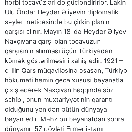
hərbi təcavüzləri də gücləndirirlər. Lakin
Ulu Öndər Heydər Əliyevin diplomatik
səyləri nəticəsində bu çirkin planın
qarşısı alınır. Mayın 18-də Heydər Əliyev
Naxçıvana qarşı olan təcavüzün
qarşısının alınması üçün Türkiyədən
kömək göstərilməsini xahiş edir. 1921 –
ci ilin Qars müqaviləsinə əsasən, Türkiyə
hökuməti həmin gecə xususi bəyanatla
çıxış edərək Naxçıvan haqqında söz
sahibi, onun muxtariyyətinin qarantı
olduğunu yenidən bütün dünyaya
bəyan edir. Məhz bu bəyanatdan sonra
dünyanın 57 dövləti Ermənistanın