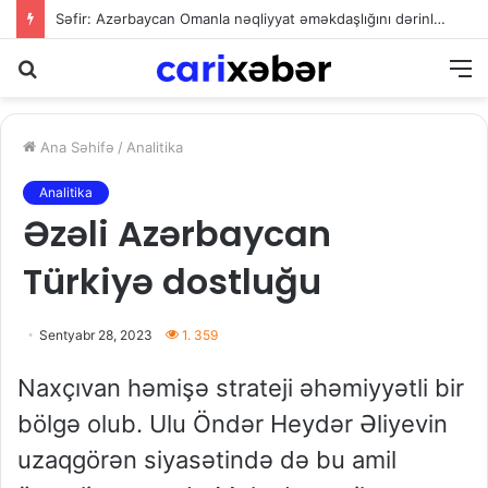
Səfir: Azərbaycan Omanla nəqliyyat əməkdaşlığını dərinləşdirməyə hazırdır
Axtarış
M
Ana Səhifə
/
Analitika
Analitika
Əzəli Azərbaycan
Türkiyə dostluğu
Sentyabr 28, 2023
1. 359
Naxçıvan həmişə strateji əhəmiyyətli bir
bölgə olub. Ulu Öndər Heydər Əliyevin
uzaqgörən siyasətində də bu amil