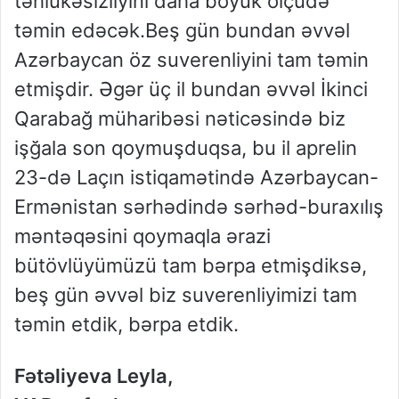
təhlükəsizliyini daha böyük ölçüdə
təmin edəcək.Beş gün bundan əvvəl
Azərbaycan öz suverenliyini tam təmin
etmişdir. Əgər üç il bundan əvvəl İkinci
Qarabağ müharibəsi nəticəsində biz
işğala son qoymuşduqsa, bu il aprelin
23-də Laçın istiqamətində Azərbaycan-
Ermənistan sərhədində sərhəd-buraxılış
məntəqəsini qoymaqla ərazi
bütövlüyümüzü tam bərpa etmişdiksə,
beş gün əvvəl biz suverenliyimizi tam
təmin etdik, bərpa etdik.
Fətəliyeva Leyla,