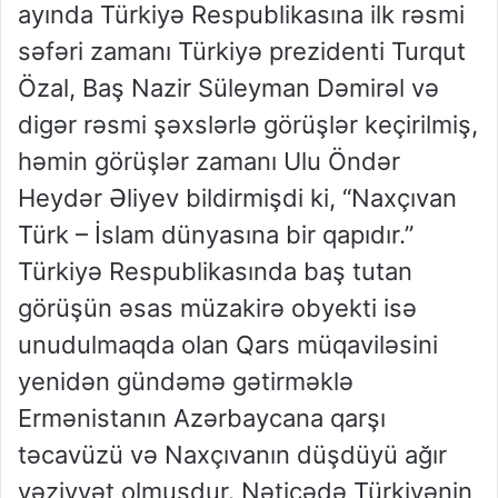
ayında Türkiyə Respublikasına ilk rəsmi
səfəri zamanı Türkiyə prezidenti Turqut
Özal, Baş Nazir Süleyman Dəmirəl və
digər rəsmi şəxslərlə görüşlər keçirilmiş,
həmin görüşlər zamanı Ulu Öndər
Heydər Əliyev bildirmişdi ki, “Naxçıvan
Türk – İslam dünyasına bir qapıdır.”
Türkiyə Respublikasında baş tutan
görüşün əsas müzakirə obyekti isə
unudulmaqda olan Qars müqaviləsini
yenidən gündəmə gətirməklə
Ermənistanın Azərbaycana qarşı
təcavüzü və Naxçıvanın düşdüyü ağır
vəziyyət olmuşdur. Nəticədə Türkiyənin