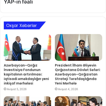
YAP-ın fəalı
Oxşar Xəbərlər
Azərbaycan–Qırğız
Prezident İlham Əliyevin
İnvestisiya Fondunun
Qırğızıstana Dövlət Səfəri:
kapitalının artırılması:
Azərbaycan–Qırğızıstan
iqtisadi əməkdaşlığın yeni
Strateji Tərəfdaşlığında
inkişaf mərhələsi
Yeni Mərhələ
Avqust 5, 2026
Avqust 4, 2026