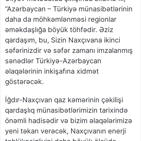
“Azərbaycan – Türkiyə münasibətlərinin
daha da möhkəmlənməsi regionlar
əməkdaşlığa böyük töhfədir. Əziz
qardaşım, bu, Sizin Naxçıvana ikinci
səfərinizdir və səfər zamanı imzalanmış
sənədlər Türkiyə-Azərbaycan
əlaqələrinin inkişafına xidmət
göstərəcək.
İğdır-Naxçıvan qaz kəmərinin çəkilişi
qardaşlıq münasibətlərimizin tarixində
önəmli hadisədir və bizim əlaqələrimizə
yeni təkan verəcək, Naxçıvanın enerji