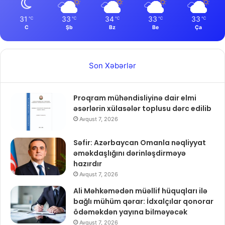
31
33
34
33
33
℃
℃
℃
℃
℃
C
Şb
Bz
Be
Ça
Son Xəbərlər
Proqram mühəndisliyinə dair elmi
əsərlərin xülasələr toplusu dərc edilib
Avqust 7, 2026
Səfir: Azərbaycan Omanla nəqliyyat
əməkdaşlığını dərinləşdirməyə
hazırdır
Avqust 7, 2026
Ali Məhkəmədən müəllif hüquqları ilə
bağlı mühüm qərar: İdxalçılar qonorar
ödəməkdən yayına bilməyəcək
Avqust 7, 2026