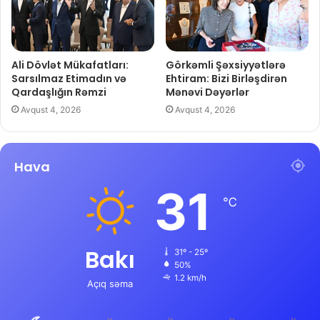
Ali Dövlət Mükafatları:
Görkəmli Şəxsiyyətlərə
Sarsılmaz Etimadın və
Ehtiram: Bizi Birləşdirən
Qardaşlığın Rəmzi
Mənəvi Dəyərlər
Avqust 4, 2026
Avqust 4, 2026
Hava
31
℃
Bakı
31º - 25º
50%
1.2 km/h
Açıq səma