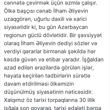
cənnətə çevirmək üçün əzmlə çalışır.
Ölkə başçısı cənab İlham Əliyevin
uzaqgörən, uğurlu daxili və xarici
siyasətidir ki, bu gün Azərbaycan
regionun güclü dövlətidir. Bir şəxsiyyət
olaraq İlham Əliyevin dediyi sözlər və
verdiyi qərarlar birmənalı şəkildə hər
kəsdə güvən və etibar yaradır. İşğaldan
azad edilən ərazilərdə görülən işlər,
həyata keçirilən tədbirlərin sürətlə
davam etdirilməsi ölkəmizin
düşünülmüş siyasətinin nəticəsidir.
Xalqımız öz tarixi torpaqlarına 30 illik
işğala son qoyaraq, tarixi ədaləti bərpa