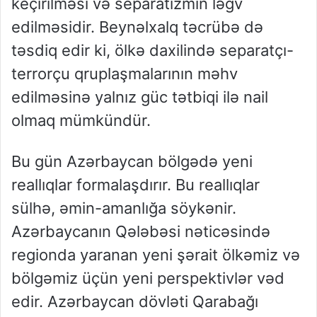
keçirilməsi və separatizmin ləğv
edilməsidir. Beynəlxalq təcrübə də
təsdiq edir ki, ölkə daxilində separatçı-
terrorçu qruplaşmalarının məhv
edilməsinə yalnız güc tətbiqi ilə nail
olmaq mümkündür.
Bu gün Azərbaycan bölgədə yeni
reallıqlar formalaşdırır. Bu reallıqlar
sülhə, əmin-amanlığa söykənir.
Azərbaycanın Qələbəsi nəticəsində
regionda yaranan yeni şərait ölkəmiz və
bölgəmiz üçün yeni perspektivlər vəd
edir. Azərbaycan dövləti Qarabağı