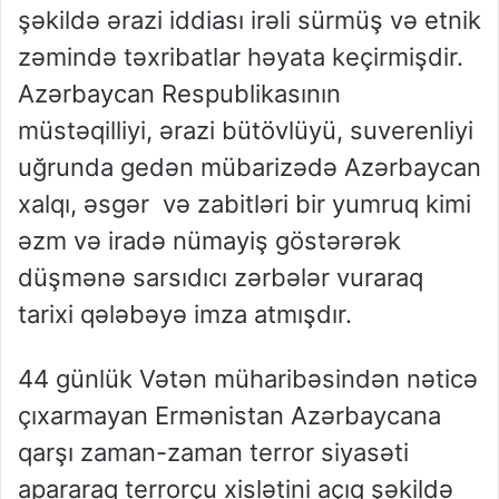
şəkildə ərazi iddiası irəli sürmüş və etnik
zəmində təxribatlar həyata keçirmişdir.
Azərbaycan Respublikasının
müstəqilliyi, ərazi bütövlüyü, suverenliyi
uğrunda gedən mübarizədə Azərbaycan
xalqı, əsgər və zabitləri bir yumruq kimi
əzm və iradə nümayiş göstərərək
düşmənə sarsıdıcı zərbələr vuraraq
tarixi qələbəyə imza atmışdır.
44 günlük Vətən müharibəsindən nəticə
çıxarmayan Ermənistan Azərbaycana
qarşı zaman-zaman terror siyasəti
apararaq terrorçu xislətini açıq şəkildə