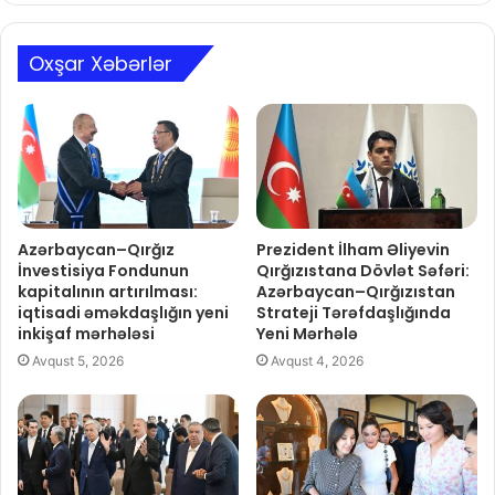
Oxşar Xəbərlər
Azərbaycan–Qırğız
Prezident İlham Əliyevin
İnvestisiya Fondunun
Qırğızıstana Dövlət Səfəri:
kapitalının artırılması:
Azərbaycan–Qırğızıstan
iqtisadi əməkdaşlığın yeni
Strateji Tərəfdaşlığında
inkişaf mərhələsi
Yeni Mərhələ
Avqust 5, 2026
Avqust 4, 2026