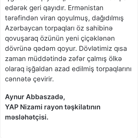
edərək geri qayıdır. Ermənistan
tərəfindən viran qoyulmuş, dağıdılmış
Azərbaycan torpaqları öz sahibinə
qovuşaraq özünün yeni çiçəklənən
dövrünə qədəm qoyur. Dövlətimiz qısa
zaman müddətində zəfər çalmış ölkə
olaraq işğaldan azad edilmiş torpaqlarını
cənnətə çevirir.
Aynur Abbaszadə,
YAP Nizami rayon təşkilatının
məsləhətçisi.