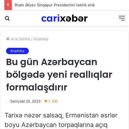
İlham Əliyev Sinqapur Prezidentini təbrik etdi
Axtarış
M
Ana Səhifə
/
Analitika
Analitika
Bu gün Azərbaycan
bölgədə yeni reallıqlar
formalaşdırır
Sentyabr 20, 2023
1. 495
Tarixə nəzər salsaq, Ermənistan əsrlər
boyu Azərbaycan torpaqlarına açıq