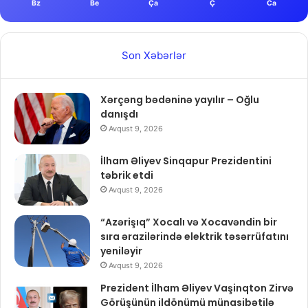
Bz
Be
Ça
Ç
Ca
Son Xəbərlər
Xərçəng bədəninə yayılır – Oğlu
danışdı
Avqust 9, 2026
İlham Əliyev Sinqapur Prezidentini
təbrik etdi
Avqust 9, 2026
“Azərişıq” Xocalı və Xocavəndin bir
sıra ərazilərində elektrik təsərrüfatını
yeniləyir
Avqust 9, 2026
Prezident İlham Əliyev Vaşinqton Zirvə
Görüşünün ildönümü münasibətilə