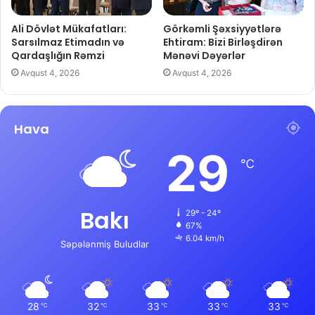
Ali Dövlət Mükafatları:
Görkəmli Şəxsiyyətlərə
Sarsılmaz Etimadın və
Ehtiram: Bizi Birləşdirən
Qardaşlığın Rəmzi
Mənəvi Dəyərlər
Avqust 4, 2026
Avqust 4, 2026
Hava
29
℃
Bakı
29º - 24º
67%
6.04 km/h
Səpələnmiş Buludlar
28
32
33
33
33
℃
℃
℃
℃
℃