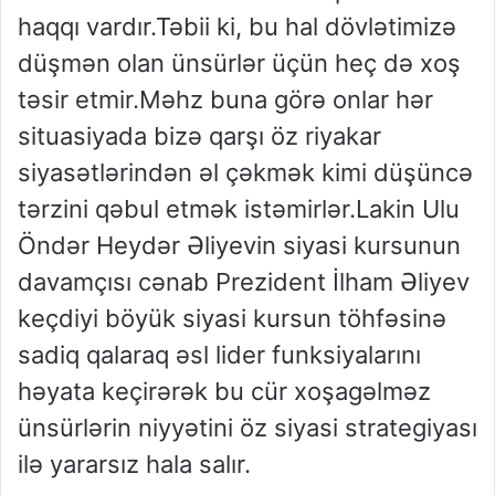
haqqı vardır.Təbii ki, bu hal dövlətimizə
düşmən olan ünsürlər üçün heç də xoş
təsir etmir.Məhz buna görə onlar hər
situasiyada bizə qarşı öz riyakar
siyasətlərindən əl çəkmək kimi düşüncə
tərzini qəbul etmək istəmirlər.Lakin Ulu
Öndər Heydər Əliyevin siyasi kursunun
davamçısı cənab Prezident İlham Əliyev
keçdiyi böyük siyasi kursun töhfəsinə
sadiq qalaraq əsl lider funksiyalarını
həyata keçirərək bu cür xoşagəlməz
ünsürlərin niyyətini öz siyasi strategiyası
ilə yararsız hala salır.