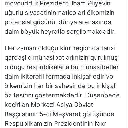
mövcuddur.Prezident İlham Əliyevin
uğurlu siyasətinin nəticələri ölkəmizin
potensial gücünü, dünya arenasında
daim böyük heyrətlə sərgiləməkdədir.
Hər zaman olduğu kimi regionda tarixi
qardaşlıq münasibətlərimizin qurulmuş
olduğu respublikalarla bu münasibətlər
daim ikitərəfli formada inkişaf edir və
ölkəmizin hər bir sahəsində bu inkişaf
öz təsirini göstərməkdədir. Düşənbədə
keçirilən Mərkəzi Asiya Dövlət
Başçılarının 5-ci Məşvərət görüşündə
Respublikamızın Prezidentinin fəxri