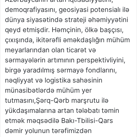
demoqrafiyasını, geosiyasi potensialı ilə
dünya siyasətində strateji əhəmiyyətini
qeyd etmişdir. Həmçinin, ölkə başçısı,
çıxışında, ikitərəfli əməkdaşlığın mühüm
meyarlarından olan ticarət və
sərmayələrin artımının perspektivliyini,
birgə yaradılmış sərmayə fondlarını,
nəqliyyat və logistika sahəsinin
münasibətlərdə mühüm yer
tutmasını,Şərq-Qərb marşrutu ilə
yükdaşımalarına artan tələbatı təmin
etmək məqsədilə Bakı-Tbilisi-Qars
dəmir yolunun tərəfimizdən