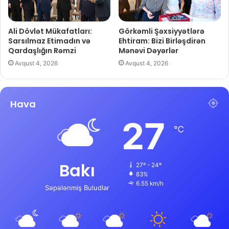
Ali Dövlət Mükafatları:
Görkəmli Şəxsiyyətlərə
Sarsılmaz Etimadın və
Ehtiram: Bizi Birləşdirən
Qardaşlığın Rəmzi
Mənəvi Dəyərlər
Avqust 4, 2026
Avqust 4, 2026
Hava
27
℃
Bakı
27º - 24º
83%
6.55 km/h
Səpələnmiş Buludlar