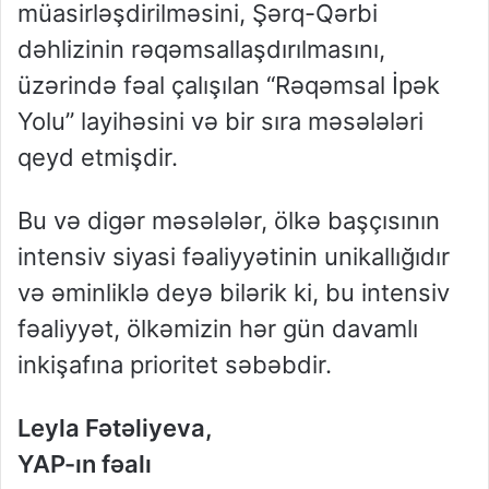
müasirləşdirilməsini, Şərq-Qərbi
dəhlizinin rəqəmsallaşdırılmasını,
üzərində fəal çalışılan “Rəqəmsal İpək
Yolu” layihəsini və bir sıra məsələləri
qeyd etmişdir.
Bu və digər məsələlər, ölkə başçısının
intensiv siyasi fəaliyyətinin unikallığıdır
və əminliklə deyə bilərik ki, bu intensiv
fəaliyyət, ölkəmizin hər gün davamlı
inkişafına prioritet səbəbdir.
Leyla Fətəliyeva,
YAP-ın fəalı