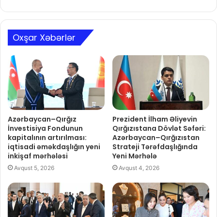
Oxşar Xəbərlər
Azərbaycan–Qırğız
Prezident İlham Əliyevin
İnvestisiya Fondunun
Qırğızıstana Dövlət Səfəri:
kapitalının artırılması:
Azərbaycan–Qırğızıstan
iqtisadi əməkdaşlığın yeni
Strateji Tərəfdaşlığında
inkişaf mərhələsi
Yeni Mərhələ
Avqust 5, 2026
Avqust 4, 2026