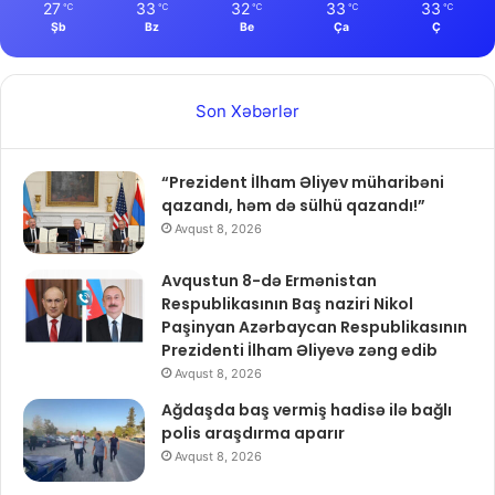
27
33
32
33
33
℃
℃
℃
℃
℃
Şb
Bz
Be
Ça
Ç
Son Xəbərlər
“Prezident İlham Əliyev müharibəni
qazandı, həm də sülhü qazandı!”
Avqust 8, 2026
Avqustun 8-də Ermənistan
Respublikasının Baş naziri Nikol
Paşinyan Azərbaycan Respublikasının
Prezidenti İlham Əliyevə zəng edib
Avqust 8, 2026
Ağdaşda baş vermiş hadisə ilə bağlı
polis araşdırma aparır
Avqust 8, 2026