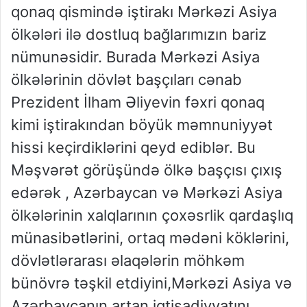
qonaq qismində iştirakı Mərkəzi Asiya
ölkələri ilə dostluq bağlarımızın bariz
nümunəsidir. Burada Mərkəzi Asiya
ölkələrinin dövlət başçıları cənab
Prezident İlham Əliyevin fəxri qonaq
kimi iştirakından böyük məmnuniyyət
hissi keçirdiklərini qeyd ediblər. Bu
Məşvərət görüşündə ölkə başçısı çıxış
edərək , Azərbaycan və Mərkəzi Asiya
ölkələrinin xalqlarının çoxəsrlik qardaşlıq
münasibətlərini, ortaq mədəni köklərini,
dövlətlərarası əlaqələrin möhkəm
bünövrə təşkil etdiyini,Mərkəzi Asiya və
Azərbaycanın artan iqtisadiyyatını,