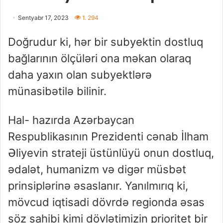
Sentyabr 17, 2023
1. 294
Doğrudur ki, hər bir subyektin dostluq
bağlarının ölçüləri ona məkan olaraq
daha yaxın olan subyektlərə
münasibətilə bilinir.
Hal- hazırda Azərbaycan
Respublikasının Prezidenti cənab İlham
Əliyevin strateji üstünlüyü onun dostluq,
ədalət, humanizm və digər müsbət
prinsiplərinə əsaslanır. Yanılmırıq ki,
mövcud iqtisadi dövrdə regionda əsas
söz sahibi kimi dövlətimizin prioritet bir