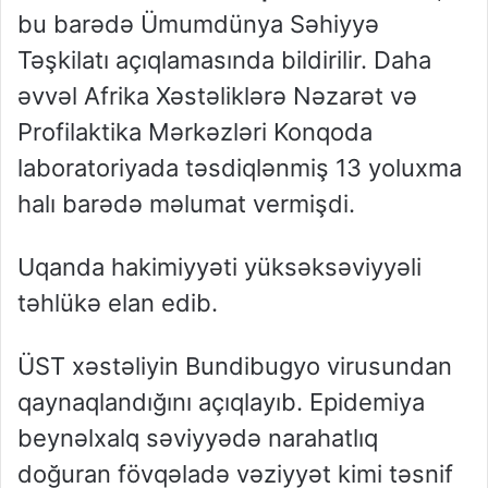
bu barədə Ümumdünya Səhiyyə
Təşkilatı açıqlamasında bildirilir. Daha
əvvəl Afrika Xəstəliklərə Nəzarət və
Profilaktika Mərkəzləri Konqoda
laboratoriyada təsdiqlənmiş 13 yoluxma
halı barədə məlumat vermişdi.
Uqanda hakimiyyəti yüksəksəviyyəli
təhlükə elan edib.
ÜST xəstəliyin Bundibugyo virusundan
qaynaqlandığını açıqlayıb. Epidemiya
beynəlxalq səviyyədə narahatlıq
doğuran fövqəladə vəziyyət kimi təsnif