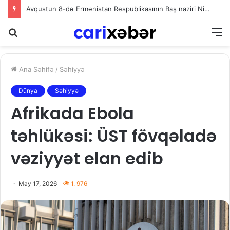
Avqustun 8-də Ermənistan Respublikasının Baş naziri Nikol Paşinyan Azərbaycan Respublikasının Prezidenti İlham Əliyevə zəng edib
Axtarış
M
Ana Səhifə
/
Səhiyyə
Dünya
Səhiyyə
Afrikada Ebola
təhlükəsi: ÜST fövqəladə
vəziyyət elan edib
May 17, 2026
1. 976