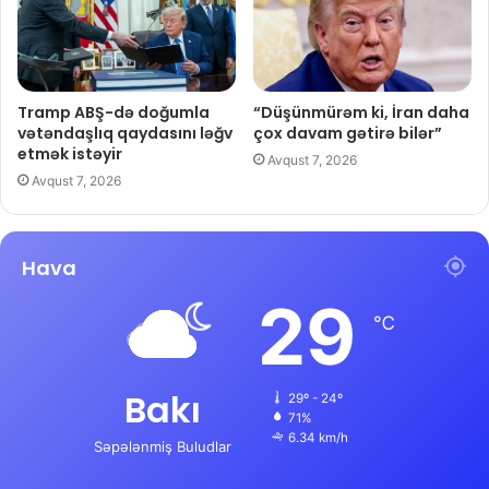
Tramp ABŞ-də doğumla
“Düşünmürəm ki, İran daha
vətəndaşlıq qaydasını ləğv
çox davam gətirə bilər”
etmək istəyir
Avqust 7, 2026
Avqust 7, 2026
Hava
29
℃
Bakı
29º - 24º
71%
6.34 km/h
Səpələnmiş Buludlar