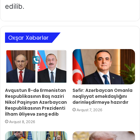
edilib.
Oxşar Xəbərlər
Avqustun 8-də Ermənistan
Səfir: Azərbaycan Omanla
Respublikasının Baş naziri
nəqliyyat əməkdaşlığını
Nikol Paşinyan Azərbaycan
dərinləşdirməyə hazırdır
Respublikasının Prezidenti
Avqust 7, 2026
İlham Əliyevə zəng edib
Avqust 8, 2026