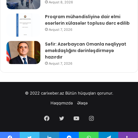
Avqust 8, 2026
Proqram mühəndisliyinə dair elmi
əsərlərin xülasələr toplusu dərc edilib
Avqust 7, 2026
Səfir: Azərbaycan Omanla nəqliyyat
əməkdaşlığını dərinləşdirməyə
hazırdır
Avqust 7, 2026
© 2022
carixeber.az
Bütün hüquqları qorunur.
Haqqımızda
Əlaqə
Facebook
Twitter
YouTube
Instagram