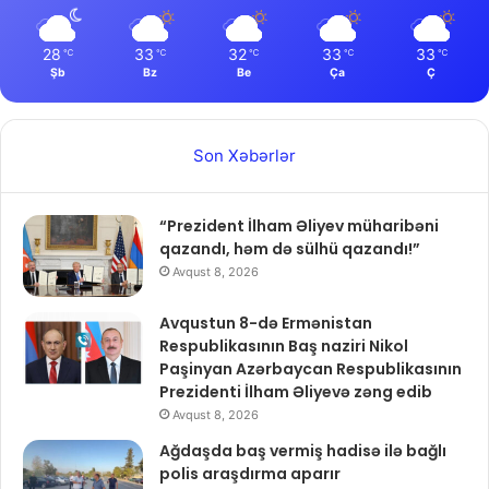
28
33
32
33
33
℃
℃
℃
℃
℃
Şb
Bz
Be
Ça
Ç
Son Xəbərlər
“Prezident İlham Əliyev müharibəni
qazandı, həm də sülhü qazandı!”
Avqust 8, 2026
Avqustun 8-də Ermənistan
Respublikasının Baş naziri Nikol
Paşinyan Azərbaycan Respublikasının
Prezidenti İlham Əliyevə zəng edib
Avqust 8, 2026
Ağdaşda baş vermiş hadisə ilə bağlı
polis araşdırma aparır