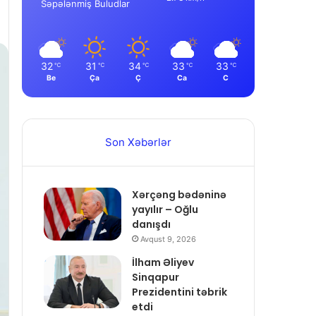
Səpələnmiş Buludlar
32
31
34
33
33
℃
℃
℃
℃
℃
Be
Ça
Ç
Ca
C
Son Xəbərlər
Xərçəng bədəninə
yayılır – Oğlu
danışdı
Avqust 9, 2026
İlham Əliyev
Sinqapur
Prezidentini təbrik
etdi