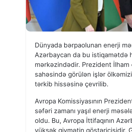
Dünyada bərpaolunan enerji mən
Azərbaycan da bu istiqamətdə hə
mərkəzindədir. Prezident İlham Əl
sahəsində görülən işlər ölkəmiz
tərkib hissəsinə çevrilib.
Avropa Komissiyasının Preziden
səfəri zamanı yaşıl enerji məsəl
oldu. Bu, Avropa İttifaqının Azə
yüksək qiymətin göstəricisidir. G