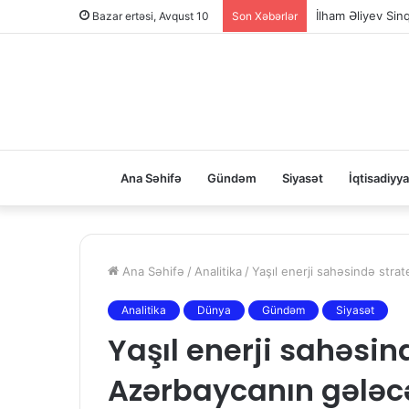
İlham Əliyev Sin
Bazar ertəsi, Avqust 10
Son Xəbərlər
Ana Səhifə
Gündəm
Siyasət
İqtisadiyya
Ana Səhifə
/
Analitika
/
Yaşıl enerji sahəsində stra
Analitika
Dünya
Gündəm
Siyasət
Yaşıl enerji sahəsind
Azərbaycanın gələc