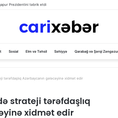
qapur Prezidentini təbrik etdi
t
Sosial
Elm və Təhsil
Səhiyyə
Qarabağ və Şərqi Zəngəzu
teji tərəfdaşlıq Azərbaycanın gələcəyinə xidmət edir
ə strateji tərəfdaşlıq
əyinə xidmət edir