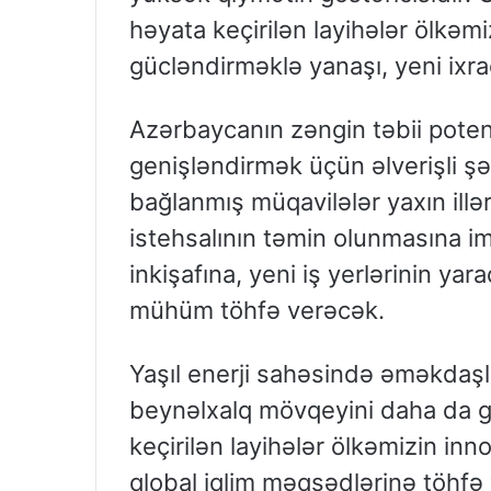
həyata keçirilən layihələr ölkəmi
gücləndirməklə yanaşı, yeni ixrac
Azərbaycanın zəngin təbii potens
genişləndirmək üçün əlverişli şəra
bağlanmış müqavilələr yaxın ill
istehsalının təmin olunmasına im
inkişafına, yeni iş yerlərinin ya
mühüm töhfə verəcək.
Yaşıl enerji sahəsində əməkdaş
beynəlxalq mövqeyini daha da gü
keçirilən layihələr ölkəmizin in
qlobal iqlim məqsədlərinə töhfə