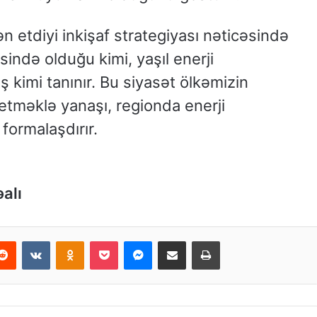
 etdiyi inkişaf strategiyası nəticəsində
ində olduğu kimi, yaşıl enerji
ş kimi tanınır. Bu siyasət ölkəmizin
 etməklə yanaşı, regionda enerji
formalaşdırır.
əalı
Reddit
VKontakte
Odnoklassniki
Pocket
Messenger
Email ilə paylaş
Print