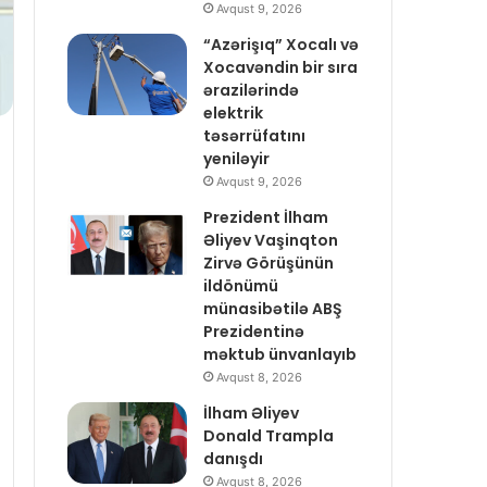
Avqust 9, 2026
“Azərişıq” Xocalı və
Xocavəndin bir sıra
ərazilərində
elektrik
təsərrüfatını
yeniləyir
Avqust 9, 2026
Prezident İlham
Əliyev Vaşinqton
Zirvə Görüşünün
ildönümü
münasibətilə ABŞ
Prezidentinə
məktub ünvanlayıb
Avqust 8, 2026
İlham Əliyev
Donald Trampla
danışdı
Avqust 8, 2026