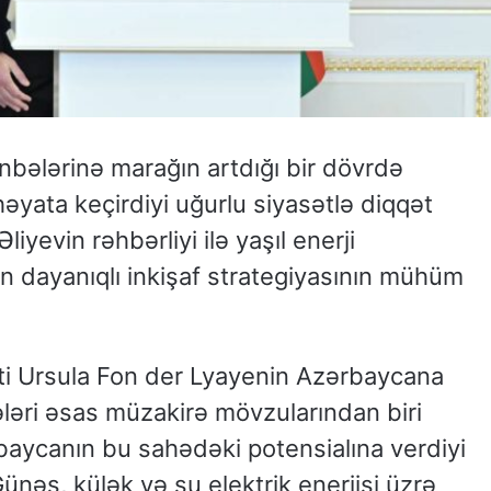
bələrinə marağın artdığı bir dövrdə
yata keçirdiyi uğurlu siyasətlə diqqət
iyevin rəhbərliyi ilə yaşıl enerji
in dayanıqlı inkişaf strategiyasının mühüm
ti Ursula Fon der Lyayenin Azərbaycana
ələri əsas müzakirə mövzularından biri
rbaycanın bu sahədəki potensialına verdiyi
ünəş, külək və su elektrik enerjisi üzrə