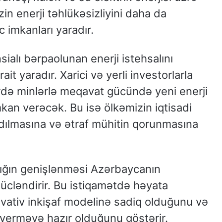
zin enerji təhlükəsizliyini daha da
 imkanları yaradır.
ialı bərpaolunan enerji istehsalını
it yaradır. Xarici və yerli investorlarla
ərdə minlərlə meqavat gücündə yeni enerji
kan verəcək. Bu isə ölkəmizin iqtisadi
radılmasına və ətraf mühitin qorunmasına
lığın genişlənməsi Azərbaycanın
cləndirir. Bu istiqamətdə həyata
novativ inkişaf modelinə sadiq olduğunu və
 verməyə hazır olduğunu göstərir.