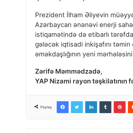
Prezident İlham Əliyevin müəyyən
Azərbaycan ənənəvi enerji sahəs
istiqamətində də etibarlı tərəfda
gələcək iqtisadi inkişafını təmin
əməkdaşlığının yeni mərhələsini 
Zərifə Məmmədzadə,
YAP Nizami rayon təşkilatının f
Facebook
Twitter
LinkedIn
Tumblr
Pinterest
Paylaş