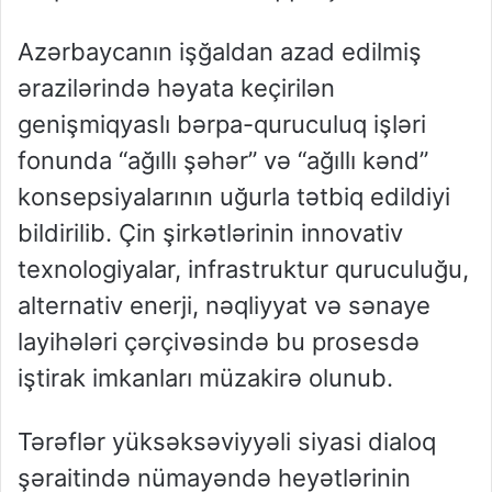
Azərbaycanın işğaldan azad edilmiş
ərazilərində həyata keçirilən
genişmiqyaslı bərpa-quruculuq işləri
fonunda “ağıllı şəhər” və “ağıllı kənd”
konsepsiyalarının uğurla tətbiq edildiyi
bildirilib. Çin şirkətlərinin innovativ
texnologiyalar, infrastruktur quruculuğu,
alternativ enerji, nəqliyyat və sənaye
layihələri çərçivəsində bu prosesdə
iştirak imkanları müzakirə olunub.
Tərəflər yüksəksəviyyəli siyasi dialoq
şəraitində nümayəndə heyətlərinin