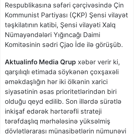
Respublikasına səfəri çərçivəsində Çin
Kommunist Partiyası (ÇKP) Şensi vilayət
təşkilatının katibi, Şensi vilayəti Xalq
Nümayəndələri Yığıncağı Daimi
Komitəsinin sədri Çjao İde ilə görüşüb.
Aktualinfo Media Qrup
xəbər verir ki,
qarşılıqlı etimada söykənən çoxşaxəli
əməkdaşlığın hər iki ölkənin xarici
siyasətinin əsas prioritetlərindən biri
olduğu qeyd edilib. Son illərdə sürətlə
inkişaf edərək hərtərəfli strateji
tərəfdaşlıq mərhələsinə yüksəlmiş
dövlətlərarası münasibətlərin nümunəvi