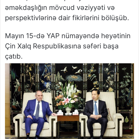
əməkdaşlığın mövcud vəziyyəti və
perspektivlərinə dair fikirlərini bölüşüb.
Mayın 15-də YAP nümayəndə heyətinin
Çin Xalq Respublikasına səfəri başa
çatıb.