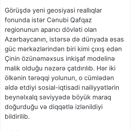
Görüşdə yeni geosiyasi reallıqlar
fonunda istər Cənubi Qafqaz
regionunun aparıcı dövləti olan
Azərbaycanın, istərsə də dünyada əsas
güc mərkəzlərindən biri kimi çıxış edən
Çinin özünəməxsus inkişaf modelinə
malik olduğu nəzərə çatdırılıb. Hər iki
ölkənin tərəqqi yolunun, o cümlədən
əldə etdiyi sosial-iqtisadi nailiyyətlərin
beynəlxalq səviyyədə böyük maraq
doğurduğu və diqqətlə izlənildiyi
bildirilib.