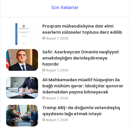
Son Xəbərlər
Proqram mühəndisliyinə dair elmi
əsərlərin xülasələr toplusu dərc edilib
Avqust 7, 2026
Səfir: Azərbaycan Omanla nəqliyyat
əməkdaşlığını dərinləşdirməyə
hazırdır
Avqust 7, 2026
Ali Məhkəmədən müəllif hüquqları ilə
bağlı mühüm qərar: İdxalçılar qonorar
ödəməkdən yayına bilməyəcək
Avqust 7, 2026
Tramp ABŞ-də doğumla vətəndaşlıq
qaydasını ləğv etmək istəyir
Avqust 7, 2026