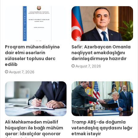
Proqram mühəndisliyinə
Səfir: Azərbaycan Omanla
dair elmi əsərlərin
nəqliyyat əməkdaşlığını
xülasələr toplusu dərc
dərinləşdirməyə hazırdır
edilib
Avqust 7, 2026
Avqust 7, 2026
Ali Məhkəmədən müəllif
Tramp ABŞ-də doğumla
hüquqları ilə bağlı mühüm
vətəndaşlıq qaydasını ləğv
qərar: İdxalçılar qonorar
etmək istəyir