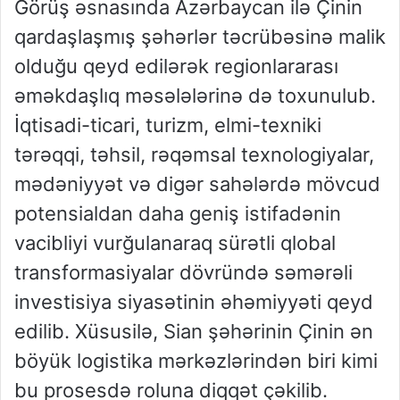
Görüş əsnasında Azərbaycan ilə Çinin
qardaşlaşmış şəhərlər təcrübəsinə malik
olduğu qeyd edilərək regionlararası
əməkdaşlıq məsələlərinə də toxunulub.
İqtisadi-ticari, turizm, elmi-texniki
tərəqqi, təhsil, rəqəmsal texnologiyalar,
mədəniyyət və digər sahələrdə mövcud
potensialdan daha geniş istifadənin
vacibliyi vurğulanaraq sürətli qlobal
transformasiyalar dövründə səmərəli
investisiya siyasətinin əhəmiyyəti qeyd
edilib. Xüsusilə, Sian şəhərinin Çinin ən
böyük logistika mərkəzlərindən biri kimi
bu prosesdə roluna diqqət çəkilib.