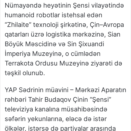
Nümayəndə heyətinin Şensi vilayətində
humanoid robotlar istehsal edən
“Zhilaite” texnoloji şirkətinə, Çin–Avropa
qatarları üzrə logistika mərkəzinə, Sian
Böyük Məscidinə və Sin Şixuandi
İmperiya Muzeyinə, o cümlədən
Terrakota Ordusu Muzeyinə ziyarəti də
təşkil olunub.
YAP Sədrinin müavini – Mərkəzi Aparatın
rəhbəri Tahir Budaqov Çinin “Şensi”
televiziya kanalına müsahibəsində
səfərin yekunlarına, eləcə də istər
ölkələr, istərsə də partiyalar arasında