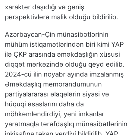
xarakter daşıdığı və geniş
perspektivlərə malik olduğu bildirilib.
Azərbaycan-Çin münasibətlərinin
mühüm istiqamətlərindən biri kimi YAP
ilə ÇKP arasında əməkdaşlığın xüsusi
diqqət mərkəzində olduğu qeyd edilib.
2024-cü ilin noyabr ayında imzalanmış
Əməkdaşlıq memorandumunun
partiyalararası əlaqələrin siyasi və
hüquqi əsaslarını daha da
möhkəmləndirdiyi, yeni imkanlar
yaratmaqla tərəfdaşlıq münasibətlərinin
inkişafına təkan verdiyi bildirilib. YAP