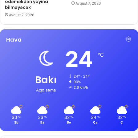
ödəməkdən yayına
Avqust 7, 2026
bilməyəcək
Avqust 7, 2026
Hava
24
℃
Bakı
24º - 24º
90%
2.6 km/h
Açıq səma
33
33
32
34
32
℃
℃
℃
℃
℃
Şb
Bz
Be
Ça
Ç