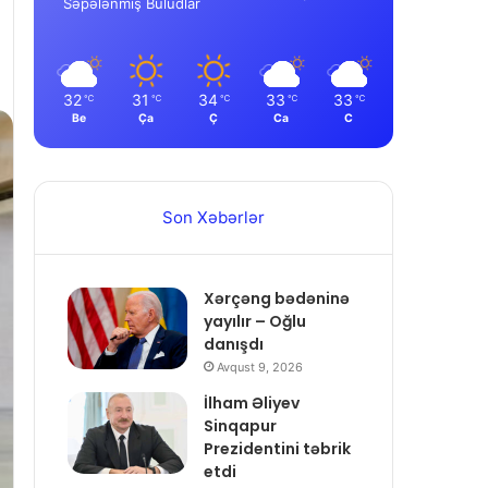
Səpələnmiş Buludlar
32
31
34
33
33
℃
℃
℃
℃
℃
Be
Ça
Ç
Ca
C
Son Xəbərlər
Xərçəng bədəninə
yayılır – Oğlu
danışdı
Avqust 9, 2026
İlham Əliyev
Sinqapur
Prezidentini təbrik
etdi