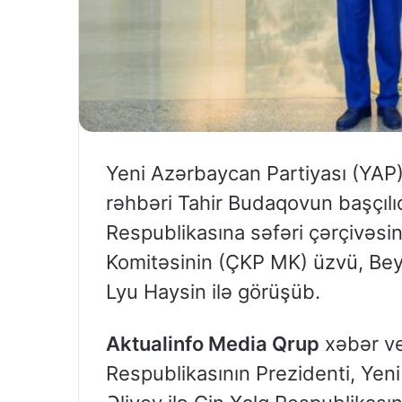
Yeni Azərbaycan Partiyası (YAP)
rəhbəri Tahir Budaqovun başçılı
Respublikasına səfəri çərçivəs
Komitəsinin (ÇKP MK) üzvü, Beyn
Lyu Haysin ilə görüşüb.
Aktualinfo Media Qrup
xəbər ve
Respublikasının Prezidenti, Yen