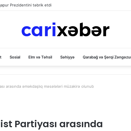
 və Xocavəndin bir sıra ərazilərində elektrik təsərrüfatını yeniləyir
t
Sosial
Elm və Təhsil
Səhiyyə
Qarabağ və Şərqi Zəngəzu
yası arasında əməkdaşlıq məsələləri müzakirə olunub
st Partiyası arasında