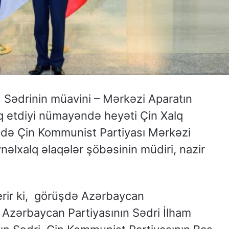
 Sədrinin müavini – Mərkəzi Aparatın
q etdiyi nümayəndə heyəti Çin Xalq
ində Çin Kommunist Partiyası Mərkəzi
əlxalq əlaqələr şöbəsinin müdiri, nazir
rir ki, görüşdə Azərbaycan
i Azərbaycan Partiyasının Sədri İlham