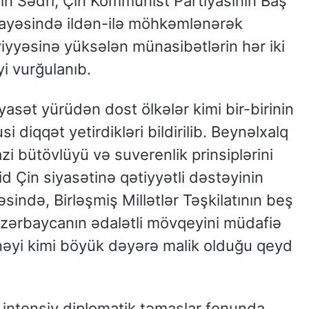
nın Sədri, Çin Kommunist Partiyasının Baş
i sayəsində ildən-ilə möhkəmlənərək
əviyyəsinə yüksələn münasibətlərin hər iki
i vurğulanıb.
yasət yürüdən dost ölkələr kimi bir-birinin
diqqət yetirdikləri bildirilib. Beynəlxalq
 bütövlüyü və suverenlik prinsiplərini
 Çin siyasətinə qətiyyətli dəstəyinin
ində, Birləşmiş Millətlər Təşkilatının beş
Azərbaycanın ədalətli mövqeyini müdafiə
örnəyi kimi böyük dəyərə malik olduğu qeyd
ə intensiv diplomatik təmaslar fonunda