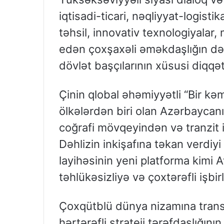
iqtisadi-ticari, nəqliyyat-logisti
təhsil, innovativ texnologiyalar
edən çoxşaxəli əməkdaşlığın dərin
dövlət başçılarının xüsusi diqqət
Çinin qlobal əhəmiyyətli “Bir kə
ölkələrdən biri olan Azərbaycanın
coğrafi mövqeyindən və tranzit 
Dəhlizin inkişafına təkan verdiy
layihəsinin yeni platforma kimi A
təhlükəsizliyə və çoxtərəfli işbi
Çoxqütblü dünya nizamına tran
hərtərəfli strateji tərəfdaşlığının