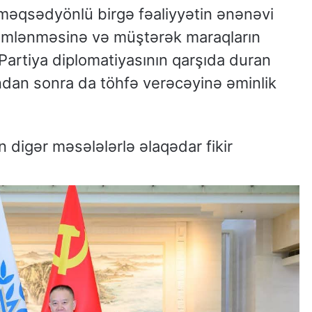
 məqsədyönlü birgə fəaliyyətin ənənəvi
əmlənməsinə və müştərək maraqların
. Partiya diplomatiyasının qarşıda duran
dan sonra da töhfə verəcəyinə əminlik
 digər məsələlərlə əlaqədar fikir