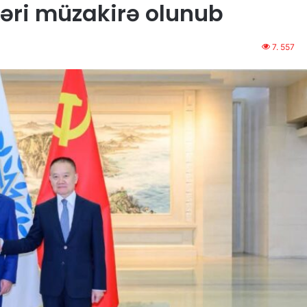
əri müzakirə olunub
7. 557