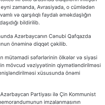
 eyni zamanda, Avrasiyada, o cümlədən
mlı və qarşılıqlı faydalı əməkdaşlığın
ıdığı bildirilib.
onunda Azərbaycanın Cənubi Qafqazda
unun önəminə diqqət çəkilib.
mütəmadi səfərlərinin ölkələr və siyasi
rin mövcud vəziyyətinin qiymətləndirilməsi
 genişləndirilməsi xüsusunda önəmi
 Azərbaycan Partiyası ilə Çin Kommunist
q memorandumunun imzalanmasının