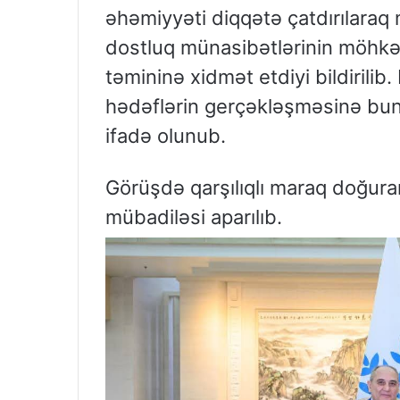
əhəmiyyəti diqqətə çatdırılaraq
dostluq münasibətlərinin möhk
təmininə xidmət etdiyi bildirilib
hədəflərin gerçəkləşməsinə bun
ifadə olunub.
Görüşdə qarşılıqlı maraq doğuran
mübadiləsi aparılıb.