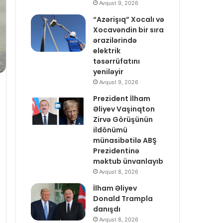
Avqust 9, 2026
“Azərişıq” Xocalı və
Xocavəndin bir sıra
ərazilərində
elektrik
təsərrüfatını
yeniləyir
Avqust 9, 2026
Prezident İlham
Əliyev Vaşinqton
Zirvə Görüşünün
ildönümü
münasibətilə ABŞ
Prezidentinə
məktub ünvanlayıb
Avqust 8, 2026
İlham Əliyev
Donald Trampla
danışdı
Avqust 8, 2026