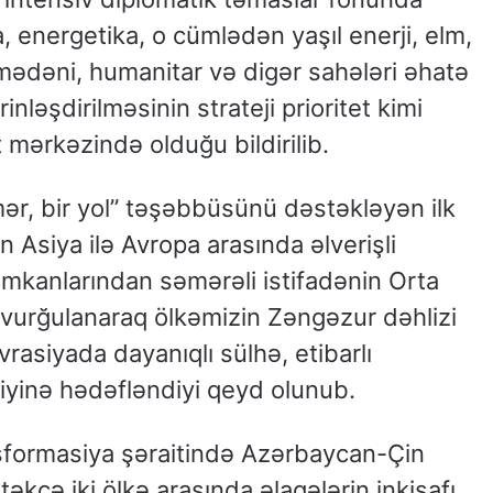
ka, energetika, o cümlədən yaşıl enerji, elm,
, mədəni, humanitar və digər sahələri əhatə
ləşdirilməsinin strateji prioritet kimi
 mərkəzində olduğu bildirilib.
mər, bir yol” təşəbbüsünü dəstəkləyən ilk
 Asiya ilə Avropa arasında əlverişli
imkanlarından səmərəli istifadənin Orta
i vurğulanaraq ölkəmizin Zəngəzur dəhlizi
vrasiyada dayanıqlı sülhə, etibarlı
rliyinə hədəfləndiyi qeyd olunub.
sformasiya şəraitində Azərbaycan-Çin
 təkcə iki ölkə arasında əlaqələrin inkişafı