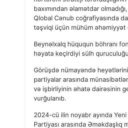
baxımından əlamətdar olmadığı,
Qlobal Cənub coğrafiyasında dava
təşviqi üçün mühüm əhəmiyyət daş
Beynəlxalq hüququn böhranı f
həyata keçirdiyi sülh quruculuğ
Görüşdə nümayəndə heyətlərinin 
partiyalar arasında münasibətlə
və işbirliyinin əhatə dairəsinin
vurğulanıb.
2024-cü ilin noyabr ayında Yeni
Partiyası arasında Əməkdaşlı