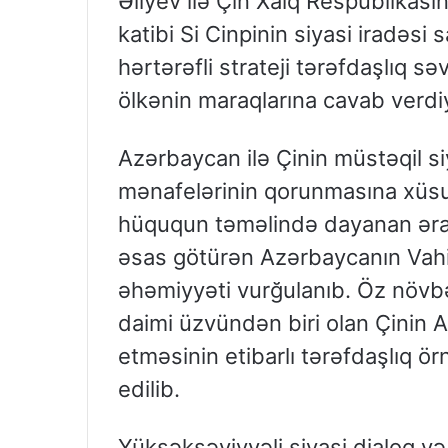
Əliyev ilə Çin Xalq Respublikası
katibi Si Cinpinin siyasi iradəs
hərtərəfli strateji tərəfdaşlıq s
ölkənin maraqlarına cavab verdiy
Azərbaycan ilə Çinin müstəqil si
mənafelərinin qorunmasına xüsusi 
hüququn təməlində dayanan ərazi
əsas götürən Azərbaycanın Vahid
əhəmiyyəti vurğulanıb. Öz növbəs
daimi üzvündən biri olan Çinin 
etməsinin etibarlı tərəfdaşlıq 
edilib.
Yüksəksəviyyəli siyasi dialoq v