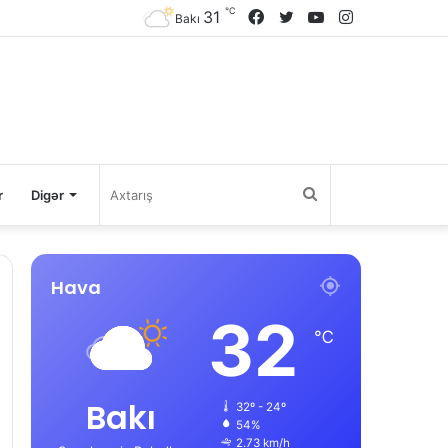
℃
31
Facebook
Twitter
YouTube
Instagram
Bakı
Axtarış
r
Digər
Hava
32
℃
Bakı
32º - 24º
54%
2.73 km/h