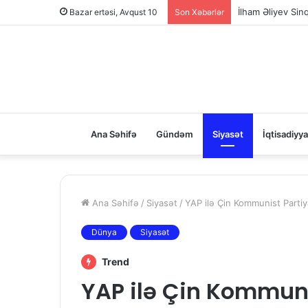
Bazar ertəsi, Avqust 10
Son Xəbərlər
“Azərişıq” Xocalı
Ana Səhifə
Gündəm
Siyasət
İqtisadiyya
Ana Səhifə
/
Siyasət
/
YAP ilə Çin Kommunist Parti
Dünya
Siyasət
Trend
YAP ilə Çin Kommuni