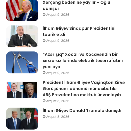
Xərçəng bədəninə yayılır – Oğlu
danışdı
Avqust 9, 2026
İlham Əliyev Sinqapur Prezidentini
təbrik etdi
Avqust 9, 2026
“Azərişıq” Xocalı və Xocavəndin bir
sıra ərazilərində elektrik təsərrüfatını
yeniləyir
Avqust 9, 2026
Prezident İlham Əliyev Vaşinqton Zirvə
Görüşünün ildönümü münasibətilə
ABŞ Prezidentinə məktub ünvanlayıb
Avqust 8, 2026
İlham Əliyev Donald Trampla danışdı
Avqust 8, 2026