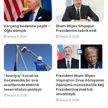
Xərçəng bədəninə yayılır –
İlham Əliyev Sinqapur
Oğlu danışdı
Prezidentini təbrik etdi
Avqust 9, 2026
Avqust 9, 2026
“Azərişıq” Xocalı və
Prezident İlham Əliyev
Xocavəndin bir sıra
Vaşinqton Zirvə Görüşünün
ərazilərində elektrik
ildönümü münasibətilə ABŞ
təsərrüfatını yeniləyir
Prezidentinə məktub
ünvanlayıb
Avqust 9, 2026
Avqust 8, 2026