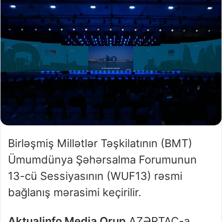
Birləşmiş Millətlər Təşkilatının (BMT)
Ümumdünya Şəhərsalma Forumunun
13-cü Sessiyasının (WUF13) rəsmi
bağlanış mərasimi keçirilir.
Aktualinfo Media Qrup
AZƏRTAC-a