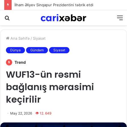
İlham Əliyev Sinqapur Prezidentini təbrik etdi
Axtarış
M
Ana Səhifə
/
Siyasət
Dünya
Gündəm
Siyasət
Trend
WUF13-ün rəsmi
bağlanış mərasimi
keçirilir
May 22, 2026
12. 649