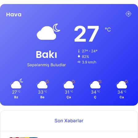
Hava
27
℃
Bakı
27º - 24º
82%
3.9 km/h
Səpələnmiş Buludlar
27
33
31
34
34
℃
℃
℃
℃
℃
Bz
Be
Ça
Ç
Ca
Son Xəbərlər