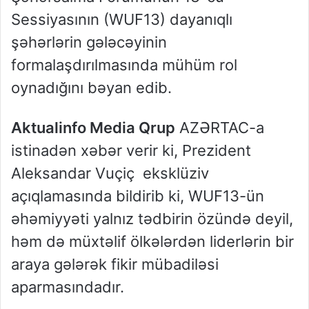
Sessiyasının (WUF13) dayanıqlı
şəhərlərin gələcəyinin
formalaşdırılmasında mühüm rol
oynadığını bəyan edib.
Aktualinfo Media Qrup
AZƏRTAC-a
istinadən xəbər verir ki, Prezident
Aleksandar Vuçiç eksklüziv
açıqlamasında bildirib ki, WUF13-ün
əhəmiyyəti yalnız tədbirin özündə deyil,
həm də müxtəlif ölkələrdən liderlərin bir
araya gələrək fikir mübadiləsi
aparmasındadır.