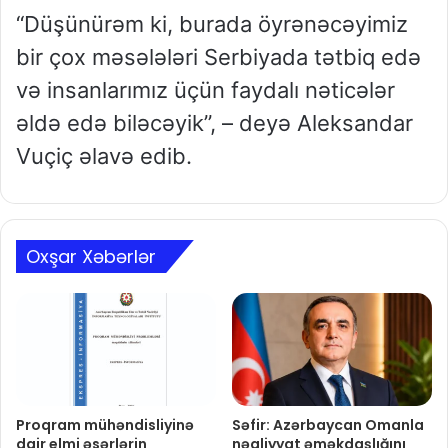
“Düşünürəm ki, burada öyrənəcəyimiz
bir çox məsələləri Serbiyada tətbiq edə
və insanlarımız üçün faydalı nəticələr
əldə edə biləcəyik”, – deyə Aleksandar
Vuçiç əlavə edib.
Oxşar Xəbərlər
Proqram mühəndisliyinə
Səfir: Azərbaycan Omanla
dair elmi əsərlərin
nəqliyyat əməkdaşlığını