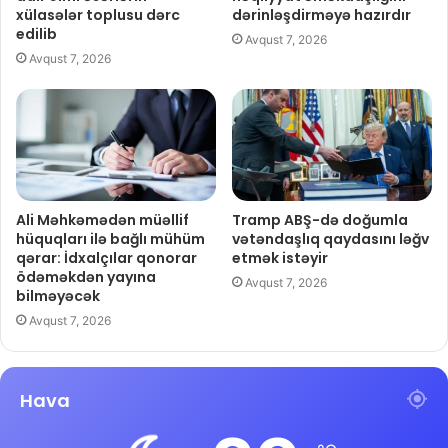
xülasələr toplusu dərc
dərinləşdirməyə hazırdır
edilib
Avqust 7, 2026
Avqust 7, 2026
Ali Məhkəmədən müəllif
Tramp ABŞ-də doğumla
hüquqları ilə bağlı mühüm
vətəndaşlıq qaydasını ləğv
qərar: İdxalçılar qonorar
etmək istəyir
ödəməkdən yayına
Avqust 7, 2026
bilməyəcək
Avqust 7, 2026
Hava