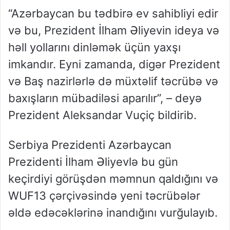
“Azərbaycan bu tədbirə ev sahibliyi edir
və bu, Prezident İlham Əliyevin ideya və
həll yollarını dinləmək üçün yaxşı
imkandır. Eyni zamanda, digər Prezident
və Baş nazirlərlə də müxtəlif təcrübə və
baxışların mübadiləsi aparılır”, – deyə
Prezident Aleksandar Vuçiç bildirib.
Serbiya Prezidenti Azərbaycan
Prezidenti İlham Əliyevlə bu gün
keçirdiyi görüşdən məmnun qaldığını və
WUF13 çərçivəsində yeni təcrübələr
əldə edəcəklərinə inandığını vurğulayıb.