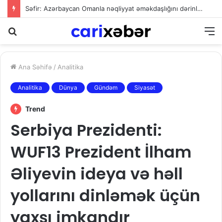
Səfir: Azərbaycan Omanla nəqliyyat əməkdaşlığını dərinləşdirməyə hazırdır
Axtarış
M
Ana Səhifə
/
Analitika
Analitika
Dünya
Gündəm
Siyasət
Trend
Serbiya Prezidenti:
WUF13 Prezident İlham
Əliyevin ideya və həll
yollarını dinləmək üçün
yaxşı imkandır