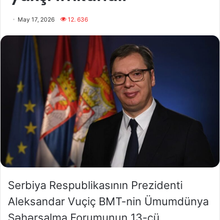
May 17, 2026
12. 636
Serbiya Respublikasının Prezidenti
Aleksandar Vuçiç BMT-nin Ümumdünya
Şəhərsalma Forumunun 13-cü