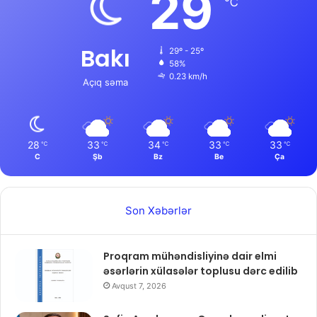
29
℃
Bakı
29º - 25º
58%
0.23 km/h
Açıq səma
28
33
34
33
33
℃
℃
℃
℃
℃
C
Şb
Bz
Be
Ça
Son Xəbərlər
Proqram mühəndisliyinə dair elmi
əsərlərin xülasələr toplusu dərc edilib
Avqust 7, 2026