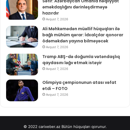
Səfir: Azərbaycan Omanla nəqliyyat
əməkdaşlığını dərinləşdirməyə
hazırdır
Avqust 7, 2026
Ali Məhkəmədən müəllif hüquqları ilə
bağlı mühüm qərar: İdxalçılar qonorar
ödəməkdən yayına bilməyəcək
Avqust 7, 2026
Tramp ABŞ-də doğumla vətəndaşlıq
qaydasını ləğv etmək istəyir
Avqust 7, 2026
Olimpiya çempionunun atası vəfat
etdi – FOTO
Avqust 7, 2026
© 2022
carixeber.az
Bütün hüquqları qorunur.