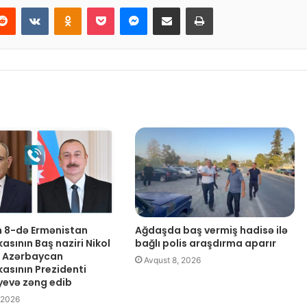
Reddit
VKontakte
Odnoklassniki
Pocket
Messenger
Email ilə paylaş
Print
 8-də Ermənistan
Ağdaşda baş vermiş hadisə ilə
asının Baş naziri Nikol
bağlı polis araşdırma aparır
n Azərbaycan
Avqust 8, 2026
kasının Prezidenti
iyevə zəng edib
 2026