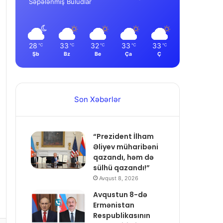
Səpələnmiş Buludlar
28
33
32
33
33
℃
℃
℃
℃
℃
Şb
Bz
Be
Ça
Ç
Son Xəbərlər
“Prezident İlham
Əliyev müharibəni
qazandı, həm də
sülhü qazandı!”
Avqust 8, 2026
Avqustun 8-də
Ermənistan
Respublikasının