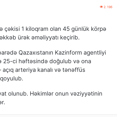
2. 196
 çəkisi 1 kiloqram olan 45 günlük körpə
kkəb ürək əməliyyatı keçirib.
 barədə Qazaxıstanın Kazinform agentliyi
rpə 25-ci həftəsində doğulub və ona
açıq arteriya kanalı və tənəffüs
 qoyulub.
yyat olunub. Həkimlər onun vəziyyətinin
ər.