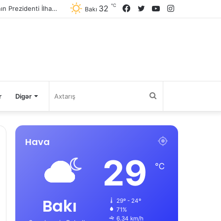
℃
32
Facebook
Twitter
YouTube
Instagram
Avqustun 8-də Ermənistan Respublikasının Baş naziri Nikol Paşinyan Azərbaycan Respublikasının Prezidenti İlham Əliyevə zəng edib
Bakı
Axtarış
r
Digər
Hava
29
℃
Bakı
29º - 24º
71%
6.34 km/h