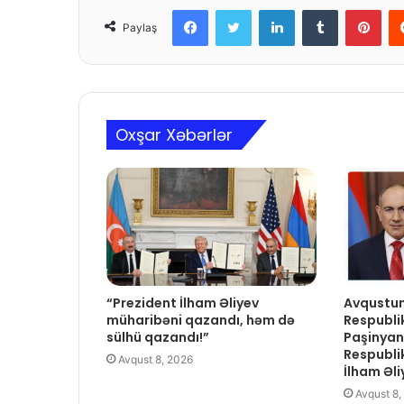
Facebook
Twitter
LinkedIn
Tumblr
Pinterest
Paylaş
Oxşar Xəbərlər
“Prezident İlham Əliyev
Avqustun
müharibəni qazandı, həm də
Respublik
sülhü qazandı!”
Paşinya
Respubli
Avqust 8, 2026
İlham Əl
Avqust 8,