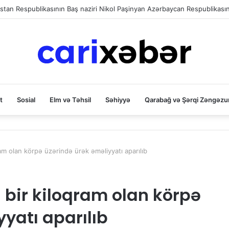
t
Sosial
Elm və Təhsil
Səhiyyə
Qarabağ və Şərqi Zəngəzu
am olan körpə üzərində ürək əməliyyatı aparılıb
 bir kiloqram olan körpə
yatı aparılıb