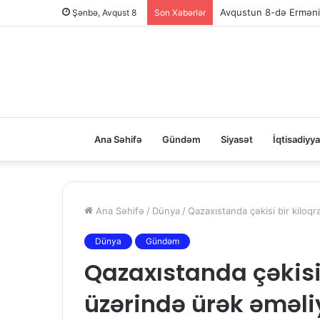
Şənbə, Avqust 8
Son Xəbərlər
Ana Səhifə
Gündəm
Siyasət
İqtisadiyya
Ana Səhifə
/
Dünya
/
Qazaxıstanda çəkisi bir kiloqr
Dünya
Gündəm
Qazaxıstanda çəkisi
üzərində ürək əməliy