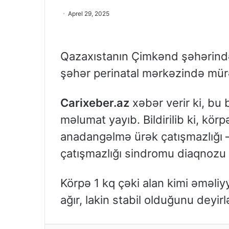
Aprel 29, 2025
Qazaxıstanın Çimkənd şəhərində
şəhər perinatal mərkəzində mürə
Carixeber.az
xəbər verir ki, bu
məlumat yayıb. Bildirilib ki, kö
anadangəlmə ürək çatışmazlığı – 
çatışmazlığı sindromu diaqnozu
Körpə 1 kq çəki alan kimi əməli
ağır, lakin stabil olduğunu deyirl