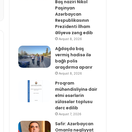
Baş naziri Nikol
Paşinyan
Azərbaycan
Respublikasının
Prezidenti İlham
Əliyevə zəng edib
Avqust 8, 2026
Ağdaşda baş
vermiş hadisə ilə
bağlı polis
araşdırma aparır
Avqust 8, 2026
Proqram
mühəndisliyinə dair
elmi əsərlərin
xülasələr toplusu
dərc edilib
Avqust 7, 2026
Səfir: Azərbaycan
Omanla nəqliyyat