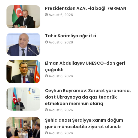
Prezidentdən AZAL-la bağlı FƏRMAN
Avqust 6, 2026
Tahir Kərimliyə ağır itki
Avqust 6, 2026
Elman Abdullayev UNESCO-dan geri
çağırıldı
Avqust 6, 2026
Ceyhun Bayramov: Zərurət yaranarsa,
dost Ukraynaya da qaz tədarük
etməkdən məmnun olarıq
Avqust 6, 2026
Şəhid anası Şərqiyyə xanım doğum
günü münasibətilə ziyarət olunub
Avqust 6, 2026