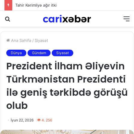
Elman Abdullayev UNESCO-dan geri çağırıldı
Axtarış
M
Ana Səhifə
/
Siyasət
Dünya
Gündəm
Siyasət
Prezident İlham Əliyevin
Türkmənistan Prezidenti
ilə geniş tərkibdə görüşü
olub
İyun 22, 2026
4. 256