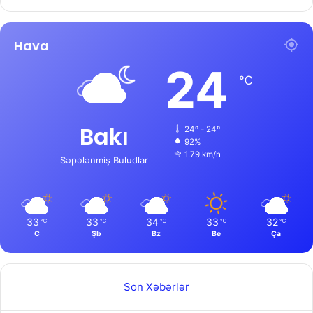
Hava
24
℃
Bakı
24º - 24º
92%
1.79 km/h
Səpələnmiş Buludlar
33
33
34
33
32
℃
℃
℃
℃
℃
C
Şb
Bz
Be
Ça
Son Xəbərlər