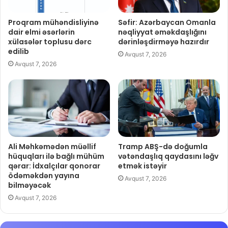
Proqram mühəndisliyinə
Səfir: Azərbaycan Omanla
dair elmi əsərlərin
nəqliyyat əməkdaşlığını
xülasələr toplusu dərc
dərinləşdirməyə hazırdır
edilib
Avqust 7, 2026
Avqust 7, 2026
Ali Məhkəmədən müəllif
Tramp ABŞ-də doğumla
hüquqları ilə bağlı mühüm
vətəndaşlıq qaydasını ləğv
qərar: İdxalçılar qonorar
etmək istəyir
ödəməkdən yayına
Avqust 7, 2026
bilməyəcək
Avqust 7, 2026