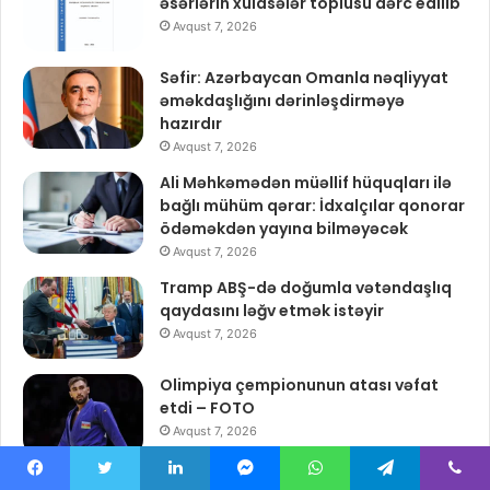
əsərlərin xülasələr toplusu dərc edilib
Avqust 7, 2026
Səfir: Azərbaycan Omanla nəqliyyat
əməkdaşlığını dərinləşdirməyə
hazırdır
Avqust 7, 2026
Ali Məhkəmədən müəllif hüquqları ilə
bağlı mühüm qərar: İdxalçılar qonorar
ödəməkdən yayına bilməyəcək
Avqust 7, 2026
Tramp ABŞ-də doğumla vətəndaşlıq
qaydasını ləğv etmək istəyir
Avqust 7, 2026
Olimpiya çempionunun atası vəfat
etdi – FOTO
Avqust 7, 2026