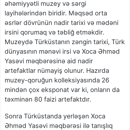
əhəmiyyətli muzey və sərgi
layihələrindən biridir. Məqsəd orta
əsrlər dövrünün nadir tarixi və mədəni
irsini qorumaq və təbliğ etməkdir.
Muzeydə Türküstanın zəngin tarixi, Türk
dünyasının mənəvi irsi və Xoca Əhməd
Yasəvi məqbərəsinə aid nadir
artefaktlar nümayiş olunur. Hazırda
muzey-qoruğun kolleksiyasında 26
mindən çox eksponat var ki, onların da
təxminən 80 faizi artefaktdır.
Sonra Türküstanda yerləşən Xoca
Əhməd Yasəvi məqbərəsi ilə tanışlıq