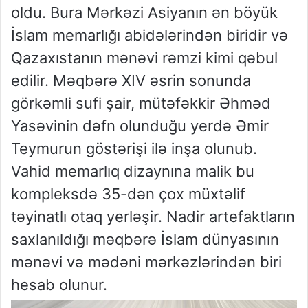
oldu. Bura Mərkəzi Asiyanın ən böyük
İslam memarlığı abidələrindən biridir və
Qazaxıstanın mənəvi rəmzi kimi qəbul
edilir. Məqbərə XIV əsrin sonunda
görkəmli sufi şair, mütəfəkkir Əhməd
Yasəvinin dəfn olunduğu yerdə Əmir
Teymurun göstərişi ilə inşa olunub.
Vahid memarlıq dizaynına malik bu
kompleksdə 35-dən çox müxtəlif
təyinatlı otaq yerləşir. Nadir artefaktların
saxlanıldığı məqbərə İslam dünyasının
mənəvi və mədəni mərkəzlərindən biri
hesab olunur.