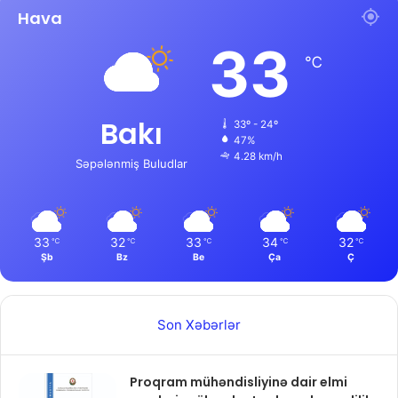
Hava
33
℃
Bakı
33º - 24º
47%
4.28 km/h
Səpələnmiş Buludlar
33
32
33
34
32
℃
℃
℃
℃
℃
Şb
Bz
Be
Ça
Ç
Son Xəbərlər
Proqram mühəndisliyinə dair elmi