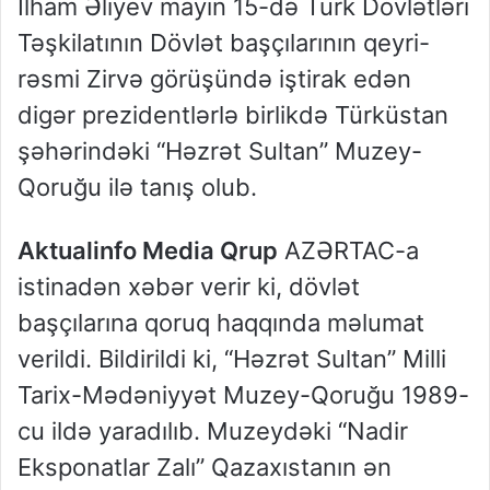
İlham Əliyev mayın 15-də Türk Dövlətləri
Təşkilatının Dövlət başçılarının qeyri-
rəsmi Zirvə görüşündə iştirak edən
digər prezidentlərlə birlikdə Türküstan
şəhərindəki “Həzrət Sultan” Muzey-
Qoruğu ilə tanış olub.
Aktualinfo Media Qrup
AZƏRTAC-a
istinadən xəbər verir ki, dövlət
başçılarına qoruq haqqında məlumat
verildi. Bildirildi ki, “Həzrət Sultan” Milli
Tarix-Mədəniyyət Muzey-Qoruğu 1989-
cu ildə yaradılıb. Muzeydəki “Nadir
Eksponatlar Zalı” Qazaxıstanın ən