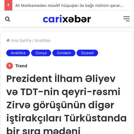
Tramp ABŞ-də doğumla vətəndaşlıq qaydasını ləğv etmək istəyir
Axtarış
M
Ana Səhifə
/
Analitika
Analitika
Dünya
Gündəm
Siyasət
Trend
Prezident İlham Əliyev
və TDT-nin qeyri-rəsmi
Zirvə görüşünün digər
iştirakçıları Türküstanda
bir sıra mədəni