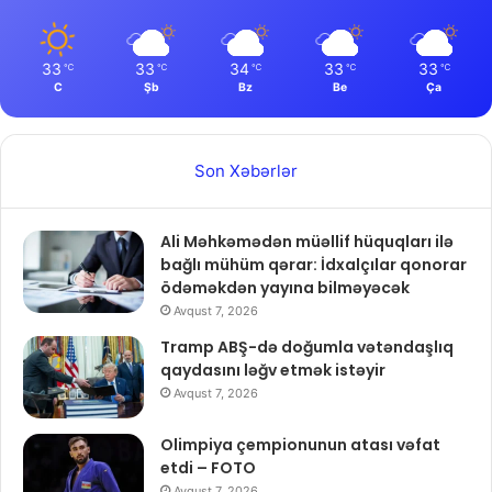
33
33
34
33
33
℃
℃
℃
℃
℃
C
Şb
Bz
Be
Ça
Son Xəbərlər
Ali Məhkəmədən müəllif hüquqları ilə
bağlı mühüm qərar: İdxalçılar qonorar
ödəməkdən yayına bilməyəcək
Avqust 7, 2026
Tramp ABŞ-də doğumla vətəndaşlıq
qaydasını ləğv etmək istəyir
Avqust 7, 2026
Olimpiya çempionunun atası vəfat
etdi – FOTO
Avqust 7, 2026