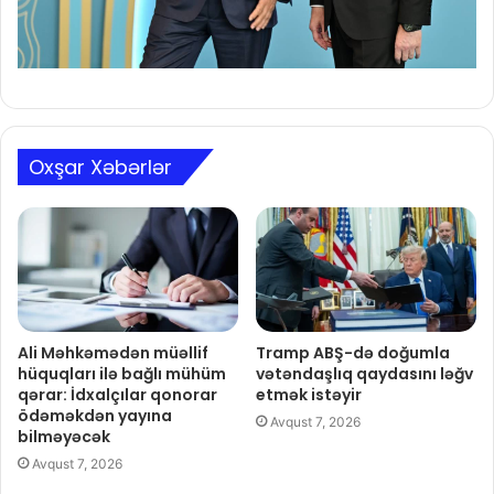
Oxşar Xəbərlər
Ali Məhkəmədən müəllif
Tramp ABŞ-də doğumla
hüquqları ilə bağlı mühüm
vətəndaşlıq qaydasını ləğv
qərar: İdxalçılar qonorar
etmək istəyir
ödəməkdən yayına
Avqust 7, 2026
bilməyəcək
Avqust 7, 2026