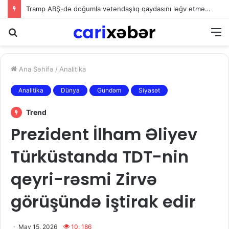
Tramp ABŞ-də doğumla vətəndaşlıq qaydasını ləğv etmək istəyir
Axtarış
M
Ana Səhifə
/
Analitika
Analitika
Dünya
Gündəm
Siyasət
Trend
Prezident İlham Əliyev
Türküstanda TDT-nin
qeyri-rəsmi Zirvə
görüşündə iştirak edir
May 15, 2026
10. 186