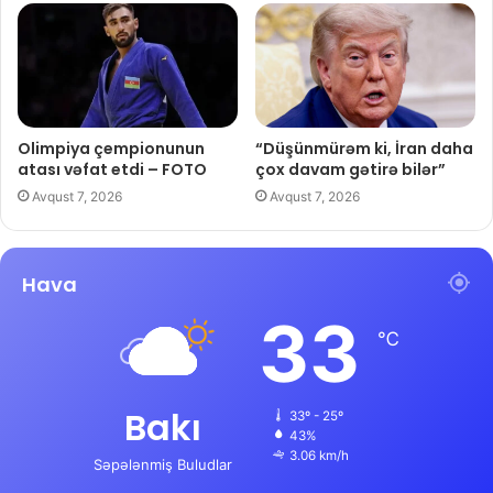
Olimpiya çempionunun
“Düşünmürəm ki, İran daha
atası vəfat etdi – FOTO
çox davam gətirə bilər”
Avqust 7, 2026
Avqust 7, 2026
Hava
33
℃
Bakı
33º - 25º
43%
3.06 km/h
Səpələnmiş Buludlar