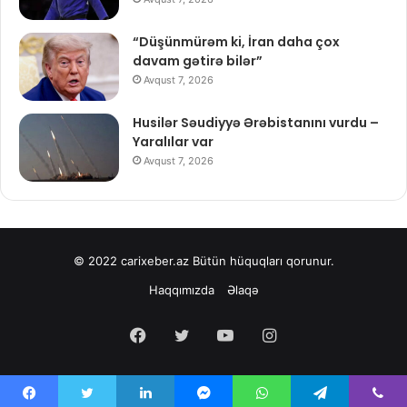
“Düşünmürəm ki, İran daha çox
davam gətirə bilər”
Avqust 7, 2026
Husilər Səudiyyə Ərəbistanını vurdu –
Yaralılar var
Avqust 7, 2026
© 2022
carixeber.az
Bütün hüquqları qorunur.
Haqqımızda
Əlaqə
Facebook
Twitter
YouTube
Instagram