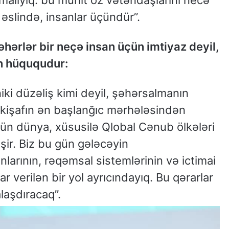
əslində, insanlar üçündür”.
şəhərlər bir neçə insan üçün imtiyaz deyil,
n hüququdur:
iki düzəliş kimi deyil, şəhərsalmanın
 inkişafın ən başlanğıc mərhələsindən
gün dünya, xüsusilə Qlobal Cənub ölkələri
əşir. Biz bu gün gələcəyin
larının, rəqəmsal sistemlərinin və ictimai
 verilən bir yol ayrıcındayıq. Bu qərarlar
laşdıracaq”.