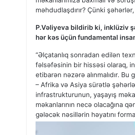
məhdudlaşdırır? Çünki şəhərlər, 
P.Vəliyeva bildirib ki, inklüziv 
hər kəs üçün fundamental insa
“Əlçatanlıq sonradan edilən texn
fəlsəfəsinin bir hissəsi olaraq,
etibarən nəzərə alınmalıdır. Bu 
– Afrika və Asiya sürətlə şəhərl
infrastrukturunun, yaşayış məkan
məkanlarının necə olacağına qərar
gələcək nəsillərin həyatını forma