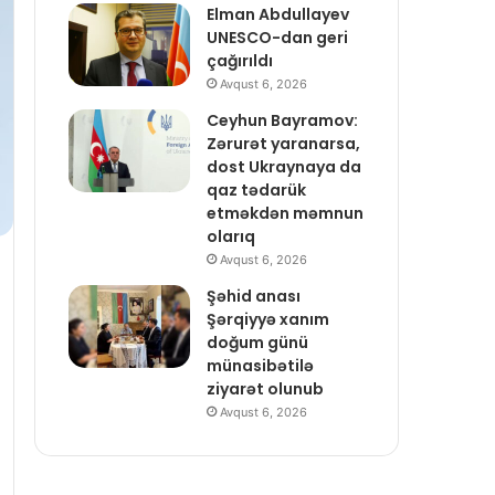
Elman Abdullayev
UNESCO-dan geri
çağırıldı
Avqust 6, 2026
Ceyhun Bayramov:
Zərurət yaranarsa,
dost Ukraynaya da
qaz tədarük
etməkdən məmnun
olarıq
Avqust 6, 2026
Şəhid anası
Şərqiyyə xanım
doğum günü
münasibətilə
ziyarət olunub
Avqust 6, 2026