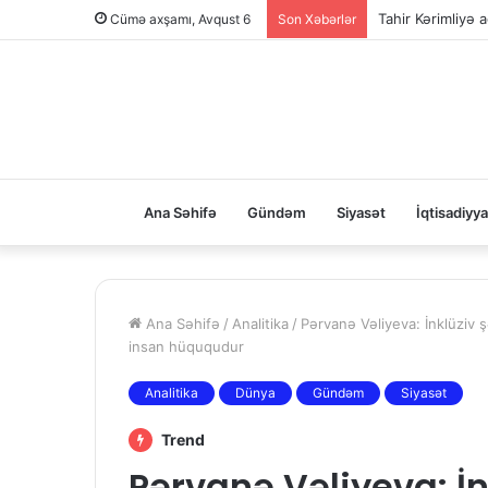
Cümə axşamı, Avqust 6
Son Xəbərlər
Elman Abdullaye
Ana Səhifə
Gündəm
Siyasət
İqtisadiyya
Ana Səhifə
/
Analitika
/
Pərvanə Vəliyeva: İnklüziv 
insan hüququdur
Analitika
Dünya
Gündəm
Siyasət
Trend
Pərvanə Vəliyeva: İn