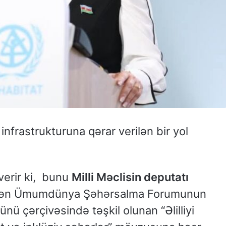
infrastrukturuna qərar verilən bir yol
verir ki, bunu
Milli Məclisin deputatı
ilən Ümumdünya Şəhərsalma Forumunun
nü çərçivəsində təşkil olunan “Əlilliyi