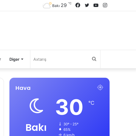
℃
29
Facebook
Twitter
YouTube
Instagram
Bakı
Axtarış
r
Digər
Hava
30
℃
Bakı
30º - 25º
65%
6 km/h