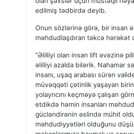
olan şəxslər üçün müstəqil həya
edilmiş tədbirdə deyib.
Onun sözlərinə görə, bir insan ə
məhdudlaşdıran təkcə hərəkət qa
“Əlilliyi olan insan lift əvəzinə p
əlilliyi azalda bilərik. Nahamar 
insanı, uşaq arabası sürən valid
müvəqqəti çətinlik yaşayan biri
yolayrıcını keçməyə çalışan gör
etdikdə həmin insanları məhdudl
gücləndirənin əslində mühit old
məhdudiyyətləri olduğunu düşün
məkanlarımıza baxmalı və soruşm