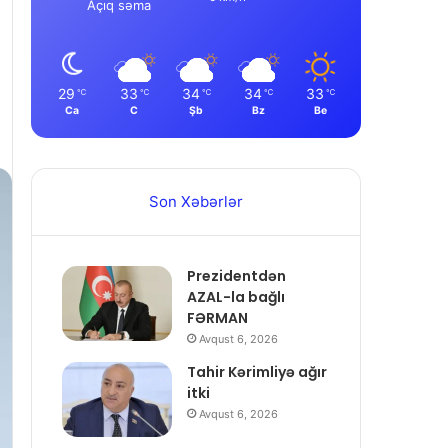
Açıq səma
29
33
34
34
33
℃
℃
℃
℃
℃
Ca
C
Şb
Bz
Be
Son Xəbərlər
Prezidentdən
AZAL-la bağlı
FƏRMAN
Avqust 6, 2026
Tahir Kərimliyə ağır
itki
Avqust 6, 2026