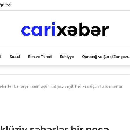
v UNESCO-dan geri çağırıldı
t
Sosial
Elm və Təhsil
Səhiyyə
Qarabağ və Şərqi Zəngəzu
şəhərlər bir neçə insan üçün imtiyaz deyil, hər kəs üçün fundamental
klüziv şəhərlər bir neçə