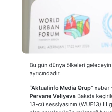
Bu gün dünya ölkələri gələcəyin 
ayrıcındadır.
“Aktualinfo Media Qrup”
xəbər 
Pərvanə Vəliyeva
Bakıda keçir
13-cü sessiyasının (WUF13) III gü