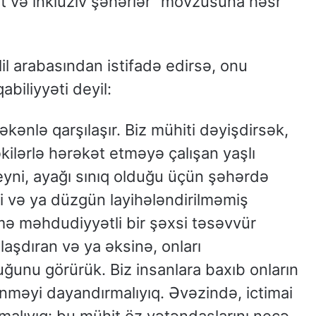
t və inklüziv şəhərlər” mövzusuna həsr
lil arabasından istifadə edirsə, onu
biliyyəti deyil:
illəkənlə qarşılaşır. Biz mühiti dəyişdirsək,
səkilərlə hərəkət etməyə çalışan yaşlı
eyni, ayağı sınıq olduğu üçün şəhərdə
ni və ya düzgün layihələndirilməmiş
mə məhdudiyyətli bir şəxsi təsəvvür
aşdıran və ya əksinə, onları
uğunu görürük. Biz insanlara baxıb onların
məyi dayandırmalıyıq. Əvəzində, ictimai
alıyıq: bu mühit öz vətəndaşlarını necə