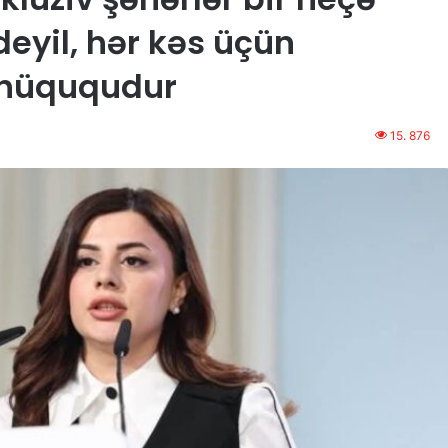
eyil, hər kəs üçün
 hüququdur
15. 876