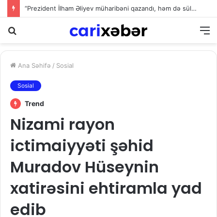
“Prezident İlham Əliyev müharibəni qazandı, həm də sülhü qazandı!”
Axtarış
M
Ana Səhifə
/
Sosial
Sosial
Trend
Nizami rayon
ictimaiyyəti şəhid
Muradov Hüseynin
xatirəsini ehtiramla yad
edib