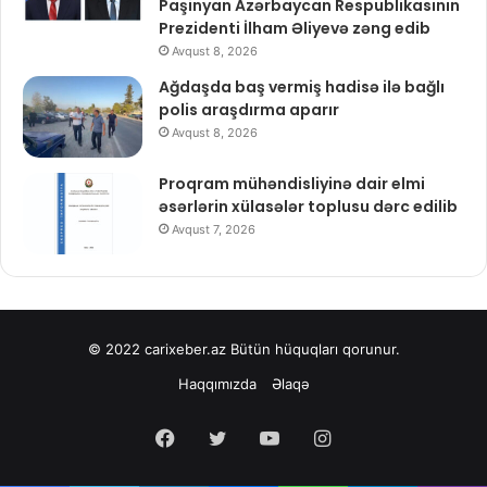
Paşinyan Azərbaycan Respublikasının
Prezidenti İlham Əliyevə zəng edib
Avqust 8, 2026
Ağdaşda baş vermiş hadisə ilə bağlı
polis araşdırma aparır
Avqust 8, 2026
Proqram mühəndisliyinə dair elmi
əsərlərin xülasələr toplusu dərc edilib
Avqust 7, 2026
© 2022
carixeber.az
Bütün hüquqları qorunur.
Haqqımızda
Əlaqə
Facebook
Twitter
YouTube
Instagram