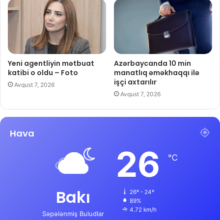
Yeni agentliyin mətbuat
Azərbaycanda 10 min
katibi o oldu – Foto
manatlıq əməkhaqqı ilə
işçi axtarılır
Avqust 7, 2026
Avqust 7, 2026
Hava
26
℃
Bakı
26º - 24º
89%
4.72 km/h
Səpələnmiş Buludlar