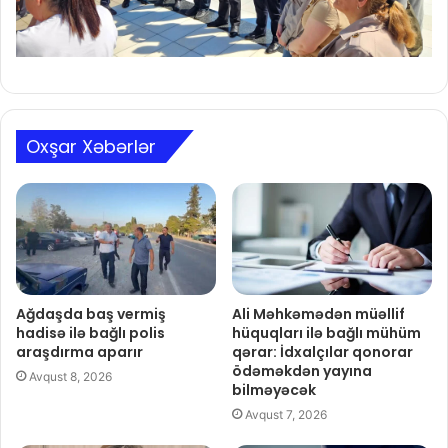
Oxşar Xəbərlər
Ağdaşda baş vermiş
Ali Məhkəmədən müəllif
hadisə ilə bağlı polis
hüquqları ilə bağlı mühüm
araşdırma aparır
qərar: İdxalçılar qonorar
ödəməkdən yayına
Avqust 8, 2026
bilməyəcək
Avqust 7, 2026