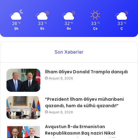
26
33
32
33
33
℃
℃
℃
℃
℃
Şb
Bz
Be
Ça
Ç
Son Xəbərlər
İlham Əliyev Donald Trampla danışdı
Avqust 8, 2026
“Prezident İlham Əliyev müharibəni
qazandı, həm də sülhü qazandı!”
Avqust 8, 2026
Avqustun 8-də Ermənistan
Respublikasının Baş naziri Nikol