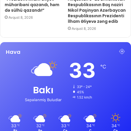
müharibəni qazandı, həm
Respublikasının Baş naziri
də sülhü qazandı!”
Nikol Paşinyan Azərbaycan
Respublikasının Prezidenti
Avqust 8, 2026
İlham Əliyevə zəng edib
Avqust 8, 2026
Hava
33
℃
Bakı
33º - 24º
45%
1.52 km/h
Səpələnmiş Buludlar
33
32
33
34
34
℃
℃
℃
℃
℃
Bz
Be
Ça
Ç
Ca