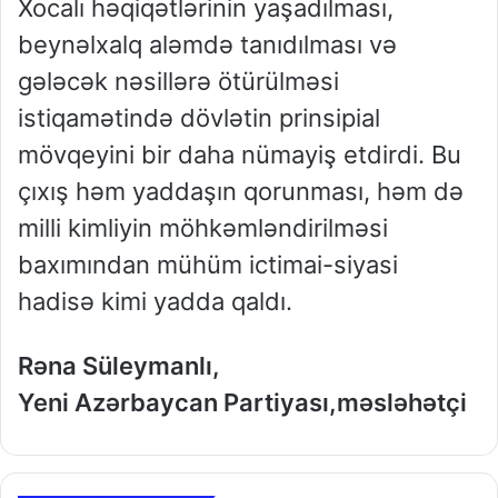
Xocalı həqiqətlərinin yaşadılması,
beynəlxalq aləmdə tanıdılması və
gələcək nəsillərə ötürülməsi
istiqamətində dövlətin prinsipial
mövqeyini bir daha nümayiş etdirdi. Bu
çıxış həm yaddaşın qorunması, həm də
milli kimliyin möhkəmləndirilməsi
baxımından mühüm ictimai-siyasi
hadisə kimi yadda qaldı.
Rəna Süleymanlı,
Yeni Azərbaycan Partiyası,məsləhətçi