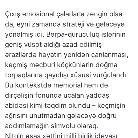
Çıxış emosional çalarlarla zəngin olsa
da, eyni zamanda strateji və gələcəyə
yönəlmiş idi. Bərpa-quruculuq işlərinin
geniş vüsət aldığı azad edilmiş
ərazilərdə həyatın yenidən canlanması,
keçmiş məcburi köçkünlərin doğma
torpaqlarına qayıdışı xüsusi vurğulandı.
Bu kontekstdə memorial həm də
dirçəlişin fonunda ucalan yaddaş
abidəsi kimi təqdim olundu – keçmişin
ağrısını unutmadan gələcəyə doğru
addımlamağın simvolu olaraq.
Nitqin əsas xəttini milli birlik ideyası