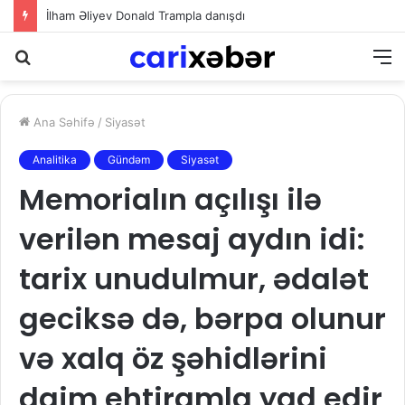
İlham Əliyev Donald Trampla danışdı
Axtarış
M
Ana Səhifə
/
Siyasət
Analitika
Gündəm
Siyasət
Memorialın açılışı ilə
verilən mesaj aydın idi:
tarix unudulmur, ədalət
geciksə də, bərpa olunur
və xalq öz şəhidlərini
daim ehtiramla yad edir