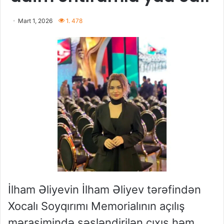
Mart 1, 2026
1. 478
İlham Əliyevin İlham Əliyev tərəfindən
Xocalı Soyqırımı Memorialının açılış
mərasimində səsləndirilən çıxış həm