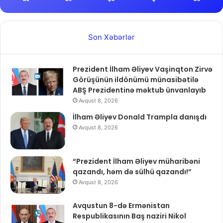
Son Xəbərlər
Prezident İlham Əliyev Vaşinqton Zirvə
Görüşünün ildönümü münasibətilə
ABŞ Prezidentinə məktub ünvanlayıb
Avqust 8, 2026
İlham Əliyev Donald Trampla danışdı
Avqust 8, 2026
“Prezident İlham Əliyev müharibəni
qazandı, həm də sülhü qazandı!”
Avqust 8, 2026
Avqustun 8-də Ermənistan
Respublikasının Baş naziri Nikol