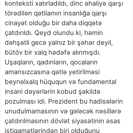
konteksti xatırladıldı, dinc əhaliyə qarşı
törədilən qətliamın insanlığa qarşı
cinayət olduğu bir daha diqqətə
çatdırıldı. Qeyd olundu ki, həmin
dəhşətli gecə yalnız bir şəhər deyil,
bütöv bir xalq hədəfə alınmışdı.
Uşaqların, qadınların, qocaların
amansızcasına qətlə yetirilməsi
beynəlxalq hüququn və fundamental
insani dəyərlərin kobud şəkildə
pozulması idi. Prezident bu hadisələrin
unudulmamasının və gələcək nəsillərə
çatdırılmasının dövlət siyasətinin əsas
istiqamətlərindən biri olduğunu