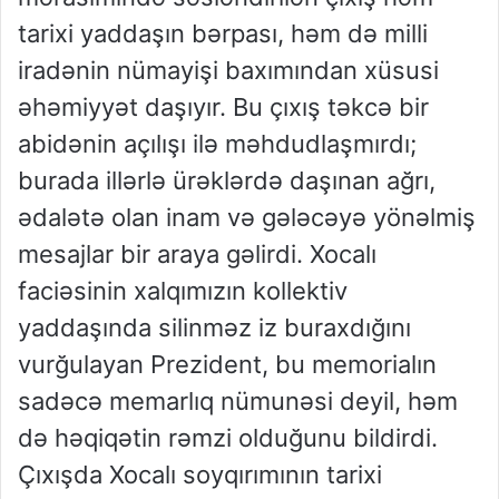
tarixi yaddaşın bərpası, həm də milli
iradənin nümayişi baxımından xüsusi
əhəmiyyət daşıyır. Bu çıxış təkcə bir
abidənin açılışı ilə məhdudlaşmırdı;
burada illərlə ürəklərdə daşınan ağrı,
ədalətə olan inam və gələcəyə yönəlmiş
mesajlar bir araya gəlirdi. Xocalı
faciəsinin xalqımızın kollektiv
yaddaşında silinməz iz buraxdığını
vurğulayan Prezident, bu memorialın
sadəcə memarlıq nümunəsi deyil, həm
də həqiqətin rəmzi olduğunu bildirdi.
Çıxışda Xocalı soyqırımının tarixi