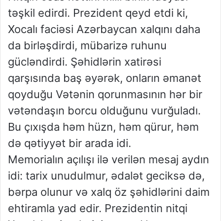
təşkil edirdi. Prezident qeyd etdi ki,
Xocalı faciəsi Azərbaycan xalqını daha
da birləşdirdi, mübarizə ruhunu
gücləndirdi. Şəhidlərin xatirəsi
qarşısında baş əyərək, onların əmanət
qoyduğu Vətənin qorunmasının hər bir
vətəndaşın borcu olduğunu vurğuladı.
Bu çıxışda həm hüzn, həm qürur, həm
də qətiyyət bir arada idi.
Memorialın açılışı ilə verilən mesaj aydın
idi: tarix unudulmur, ədalət geciksə də,
bərpa olunur və xalq öz şəhidlərini daim
ehtiramla yad edir. Prezidentin nitqi