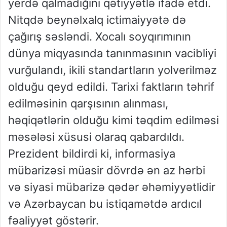
yerdə qalmadığını qətiyyətlə ifadə etdi.
Nitqdə beynəlxalq ictimaiyyətə də
çağırış səsləndi. Xocalı soyqırımının
dünya miqyasında tanınmasının vacibliyi
vurğulandı, ikili standartların yolverilməz
olduğu qeyd edildi. Tarixi faktların təhrif
edilməsinin qarşısının alınması,
həqiqətlərin olduğu kimi təqdim edilməsi
məsələsi xüsusi olaraq qabardıldı.
Prezident bildirdi ki, informasiya
mübarizəsi müasir dövrdə ən az hərbi
və siyasi mübarizə qədər əhəmiyyətlidir
və Azərbaycan bu istiqamətdə ardıcıl
fəaliyyət göstərir.