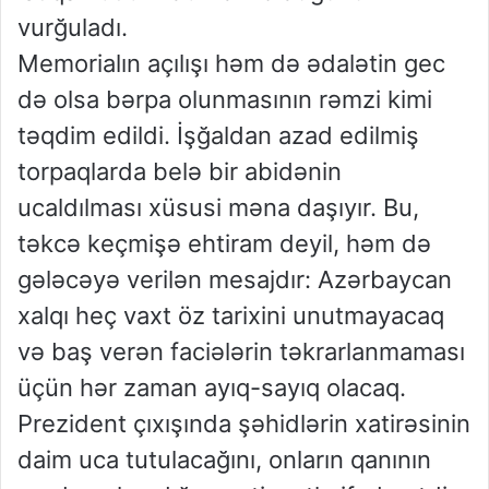
vurğuladı.
Memorialın açılışı həm də ədalətin gec
də olsa bərpa olunmasının rəmzi kimi
təqdim edildi. İşğaldan azad edilmiş
torpaqlarda belə bir abidənin
ucaldılması xüsusi məna daşıyır. Bu,
təkcə keçmişə ehtiram deyil, həm də
gələcəyə verilən mesajdır: Azərbaycan
xalqı heç vaxt öz tarixini unutmayacaq
və baş verən faciələrin təkrarlanmaması
üçün hər zaman ayıq-sayıq olacaq.
Prezident çıxışında şəhidlərin xatirəsinin
daim uca tutulacağını, onların qanının