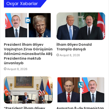
Oxşar Xəbərlər
Prezident İlham Əliyev
İlham Əliyev Donald
Vaşinqton Zirvə Görüşünün
Trampla danışdı
ildönümü münasibətilə ABŞ
Avqust 8, 2026
Prezidentinə məktub
ünvanlayıb
Avqust 8, 2026
“Prezident İlham Əliyev
Avqustun 8-də Ermənistan