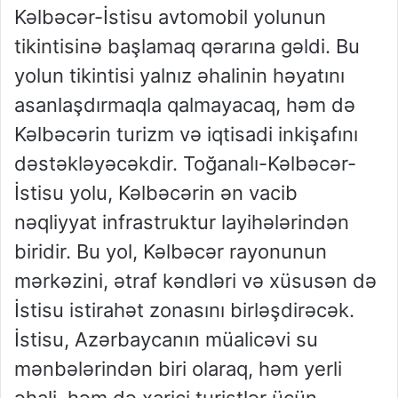
Kəlbəcər-İstisu avtomobil yolunun
tikintisinə başlamaq qərarına gəldi. Bu
yolun tikintisi yalnız əhalinin həyatını
asanlaşdırmaqla qalmayacaq, həm də
Kəlbəcərin turizm və iqtisadi inkişafını
dəstəkləyəcəkdir. Toğanalı-Kəlbəcər-
İstisu yolu, Kəlbəcərin ən vacib
nəqliyyat infrastruktur layihələrindən
biridir. Bu yol, Kəlbəcər rayonunun
mərkəzini, ətraf kəndləri və xüsusən də
İstisu istirahət zonasını birləşdirəcək.
İstisu, Azərbaycanın müalicəvi su
mənbələrindən biri olaraq, həm yerli