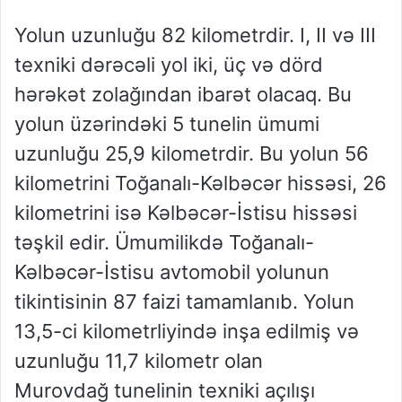
Yolun uzunluğu 82 kilometrdir. I, II və III
texniki dərəcəli yol iki, üç və dörd
hərəkət zolağından ibarət olacaq. Bu
yolun üzərindəki 5 tunelin ümumi
uzunluğu 25,9 kilometrdir. Bu yolun 56
kilometrini Toğanalı-Kəlbəcər hissəsi, 26
kilometrini isə Kəlbəcər-İstisu hissəsi
təşkil edir. Ümumilikdə Toğanalı-
Kəlbəcər-İstisu avtomobil yolunun
tikintisinin 87 faizi tamamlanıb. Yolun
13,5-ci kilometrliyində inşa edilmiş və
uzunluğu 11,7 kilometr olan
Murovdağ tunelinin texniki açılışı