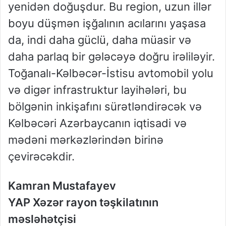
yenidən doğuşdur. Bu region, uzun illər
boyu düşmən işğalının acılarını yaşasa
da, indi daha güclü, daha müasir və
daha parlaq bir gələcəyə doğru irəliləyir.
Toğanalı-Kəlbəcər-İstisu avtomobil yolu
və digər infrastruktur layihələri, bu
bölgənin inkişafını sürətləndirəcək və
Kəlbəcəri Azərbaycanın iqtisadi və
mədəni mərkəzlərindən birinə
çevirəcəkdir.
Kamran Mustafayev
YAP Xəzər rayon təşkilatının
məsləhətçisi