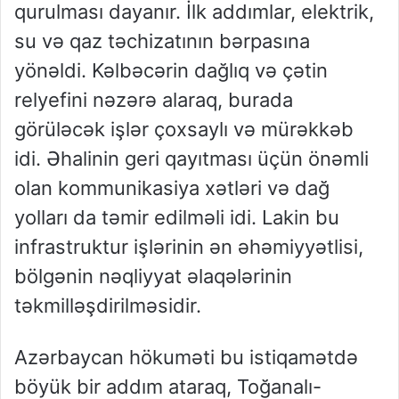
qurulması dayanır. İlk addımlar, elektrik,
su və qaz təchizatının bərpasına
yönəldi. Kəlbəcərin dağlıq və çətin
relyefini nəzərə alaraq, burada
görüləcək işlər çoxsaylı və mürəkkəb
idi. Əhalinin geri qayıtması üçün önəmli
olan kommunikasiya xətləri və dağ
yolları da təmir edilməli idi. Lakin bu
infrastruktur işlərinin ən əhəmiyyətlisi,
bölgənin nəqliyyat əlaqələrinin
təkmilləşdirilməsidir.
Azərbaycan hökuməti bu istiqamətdə
böyük bir addım ataraq, Toğanalı-