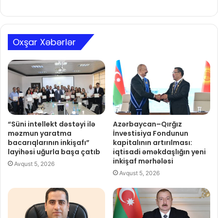
Oxşar Xəbərlər
“Süni intellekt dəstəyi ilə
Azərbaycan–Qırğız
məzmun yaratma
İnvestisiya Fondunun
bacarıqlarının inkişafı”
kapitalının artırılması:
layihəsi uğurla başa çatıb
iqtisadi əməkdaşlığın yeni
inkişaf mərhələsi
Avqust 5, 2026
Avqust 5, 2026