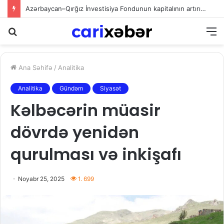
Sədərəkdən Culfaya icra başçısı göndərildi
Axtarış
M
Ana Səhifə
/
Analitika
Analitika
Gündəm
Siyasət
Kəlbəcərin müasir
dövrdə yenidən
qurulması və inkişafı
Noyabr 25, 2025
1. 699