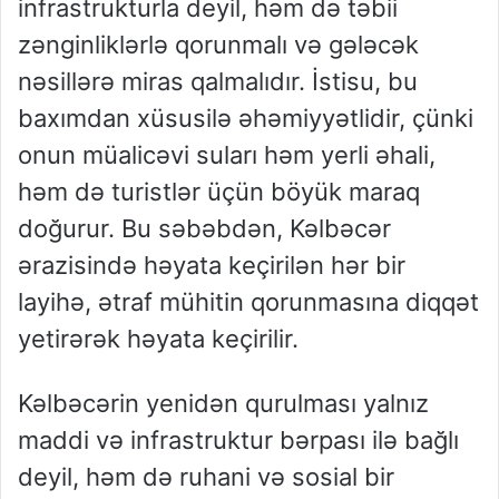
infrastrukturla deyil, həm də təbii
zənginliklərlə qorunmalı və gələcək
nəsillərə miras qalmalıdır. İstisu, bu
baxımdan xüsusilə əhəmiyyətlidir, çünki
onun müalicəvi suları həm yerli əhali,
həm də turistlər üçün böyük maraq
doğurur. Bu səbəbdən, Kəlbəcər
ərazisində həyata keçirilən hər bir
layihə, ətraf mühitin qorunmasına diqqət
yetirərək həyata keçirilir.
Kəlbəcərin yenidən qurulması yalnız
maddi və infrastruktur bərpası ilə bağlı
deyil, həm də ruhani və sosial bir