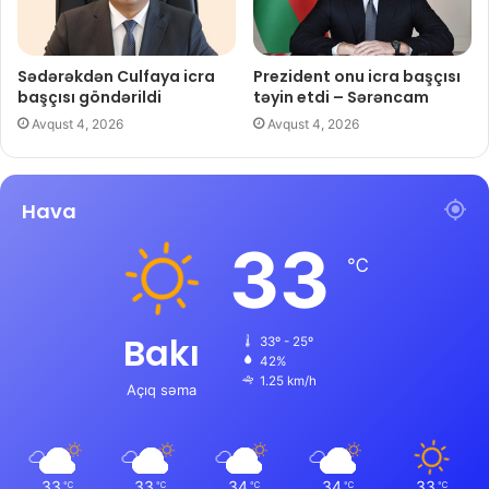
Sədərəkdən Culfaya icra
Prezident onu icra başçısı
başçısı göndərildi
təyin etdi – Sərəncam
Avqust 4, 2026
Avqust 4, 2026
Hava
33
℃
Bakı
33º - 25º
42%
1.25 km/h
Açıq səma
33
33
34
34
33
℃
℃
℃
℃
℃