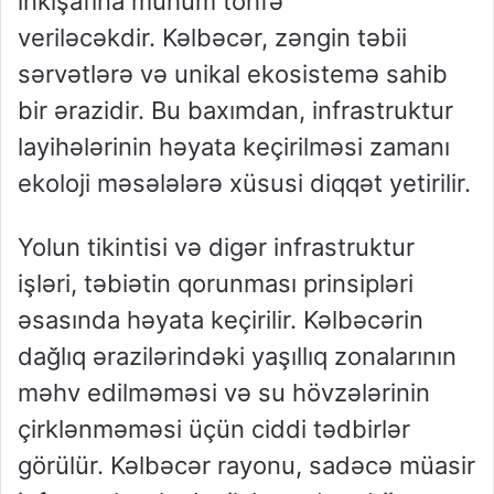
inkişafına mühüm töhfə
veriləcəkdir. Kəlbəcər, zəngin təbii
sərvətlərə və unikal ekosistemə sahib
bir ərazidir. Bu baxımdan, infrastruktur
layihələrinin həyata keçirilməsi zamanı
ekoloji məsələlərə xüsusi diqqət yetirilir.
Yolun tikintisi və digər infrastruktur
işləri, təbiətin qorunması prinsipləri
əsasında həyata keçirilir. Kəlbəcərin
dağlıq ərazilərindəki yaşıllıq zonalarının
məhv edilməməsi və su hövzələrinin
çirklənməməsi üçün ciddi tədbirlər
görülür. Kəlbəcər rayonu, sadəcə müasir