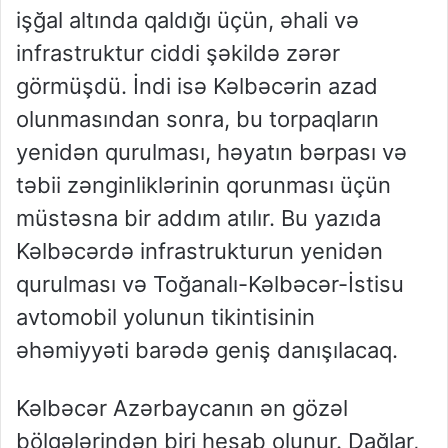
işğal altında qaldığı üçün, əhali və
infrastruktur ciddi şəkildə zərər
görmüşdü. İndi isə Kəlbəcərin azad
olunmasından sonra, bu torpaqların
yenidən qurulması, həyatın bərpası və
təbii zənginliklərinin qorunması üçün
müstəsna bir addım atılır. Bu yazıda
Kəlbəcərdə infrastrukturun yenidən
qurulması və Toğanalı-Kəlbəcər-İstisu
avtomobil yolunun tikintisinin
əhəmiyyəti barədə geniş danışılacaq.
Kəlbəcər Azərbaycanın ən gözəl
bölgələrindən biri hesab olunur. Dağlar,