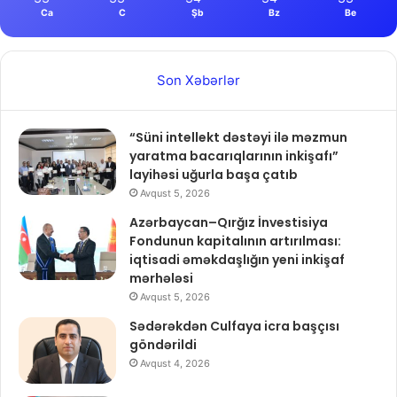
Ca
C
Şb
Bz
Be
Son Xəbərlər
“Süni intellekt dəstəyi ilə məzmun
yaratma bacarıqlarının inkişafı”
layihəsi uğurla başa çatıb
Avqust 5, 2026
Azərbaycan–Qırğız İnvestisiya
Fondunun kapitalının artırılması:
iqtisadi əməkdaşlığın yeni inkişaf
mərhələsi
Avqust 5, 2026
Sədərəkdən Culfaya icra başçısı
göndərildi
Avqust 4, 2026