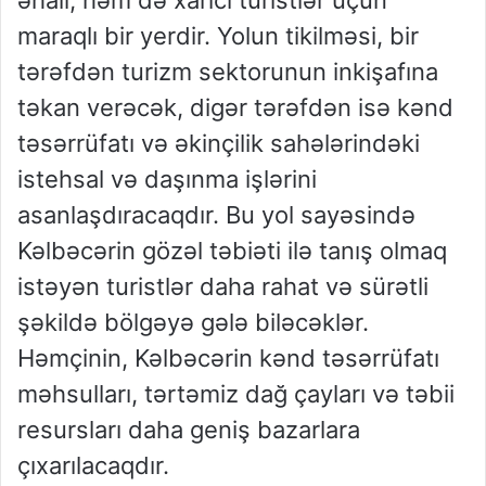
əhali, həm də xarici turistlər üçün
maraqlı bir yerdir. Yolun tikilməsi, bir
tərəfdən turizm sektorunun inkişafına
təkan verəcək, digər tərəfdən isə kənd
təsərrüfatı və əkinçilik sahələrindəki
istehsal və daşınma işlərini
asanlaşdıracaqdır. Bu yol sayəsində
Kəlbəcərin gözəl təbiəti ilə tanış olmaq
istəyən turistlər daha rahat və sürətli
şəkildə bölgəyə gələ biləcəklər.
Həmçinin, Kəlbəcərin kənd təsərrüfatı
məhsulları, tərtəmiz dağ çayları və təbii
resursları daha geniş bazarlara
çıxarılacaqdır.