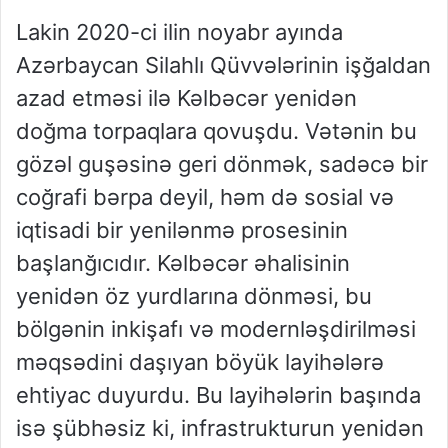
Lakin 2020-ci ilin noyabr ayında
Azərbaycan Silahlı Qüvvələrinin işğaldan
azad etməsi ilə Kəlbəcər yenidən
doğma torpaqlara qovuşdu. Vətənin bu
gözəl guşəsinə geri dönmək, sadəcə bir
coğrafi bərpa deyil, həm də sosial və
iqtisadi bir yenilənmə prosesinin
başlanğıcıdır. Kəlbəcər əhalisinin
yenidən öz yurdlarına dönməsi, bu
bölgənin inkişafı və modernləşdirilməsi
məqsədini daşıyan böyük layihələrə
ehtiyac duyurdu. Bu layihələrin başında
isə şübhəsiz ki, infrastrukturun yenidən