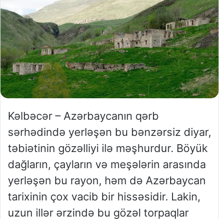
Kəlbəcər – Azərbaycanın qərb
sərhədində yerləşən bu bənzərsiz diyar,
təbiətinin gözəlliyi ilə məşhurdur. Böyük
dağların, çayların və meşələrin arasında
yerləşən bu rayon, həm də Azərbaycan
tarixinin çox vacib bir hissəsidir. Lakin,
uzun illər ərzində bu gözəl torpaqlar