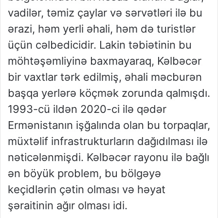
vadilər, təmiz çaylar və sərvətləri ilə bu
ərazi, həm yerli əhali, həm də turistlər
üçün cəlbedicidir. Lakin təbiətinin bu
möhtəşəmliyinə baxmayaraq, Kəlbəcər
bir vaxtlar tərk edilmiş, əhali məcburən
başqa yerlərə köçmək zorunda qalmışdı.
1993-cü ildən 2020-ci ilə qədər
Ermənistanın işğalında olan bu torpaqlar,
müxtəlif infrastrukturların dağıdılması ilə
nəticələnmişdi. Kəlbəcər rayonu ilə bağlı
ən böyük problem, bu bölgəyə
keçidlərin çətin olması və həyat
şəraitinin ağır olması idi.