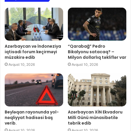
Azərbaycan və İndoneziya
“Qarabağ” Pedro
iqtisadi forum keçirməyi
Bikalyonu satacaq? –
müzakirə edib
Milyon dollarlıq təkliflər var
Avqust 10, 2026
Avqust 10, 2026
Beyləqan rayonunda yol-
Azərbaycan XİN Ekvadoru
nəqliyyat hadisəsi baş
Milli Günü münasibətilə
verib.
təbrik edib
Avqust 10, 2026
Avqust 10, 2026