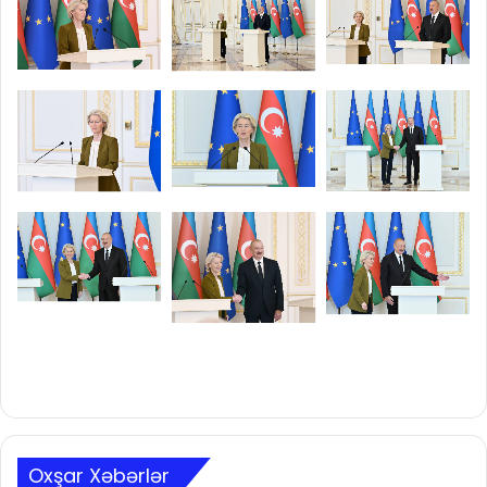
Oxşar Xəbərlər