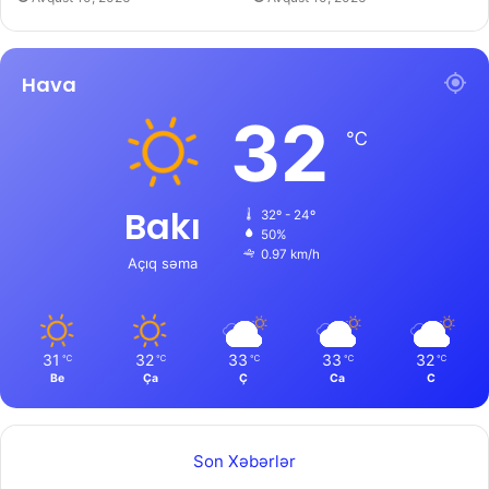
Hava
32
℃
Bakı
32º - 24º
50%
0.97 km/h
Açıq səma
31
32
33
33
32
℃
℃
℃
℃
℃
Be
Ça
Ç
Ca
C
Son Xəbərlər