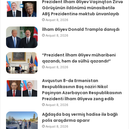
Prezident İlham Əliyev Vaşinqton Zirvə
Görüşünün ildönümü münasibətilə
ABŞ Prezidentinə məktub ünvanlayıb
Avqust 8, 2026
İlham Əliyev Donald Trampla danışdı
Avqust 8, 2026
“Prezident İlham Əliyev müharibəni
qazandı, həm də sülhü qazandı!”
Avqust 8, 2026
Avqustun 8-də Ermənistan
Respublikasının Baş naziri Nikol
Paşinyan Azərbaycan Respublikasının
Prezidenti İlham Əliyevə zəng edib
Avqust 8, 2026
Ağdaşda baş vermiş hadisə ilə bağlı
polis araşdırma aparır
Avqust 8, 2026