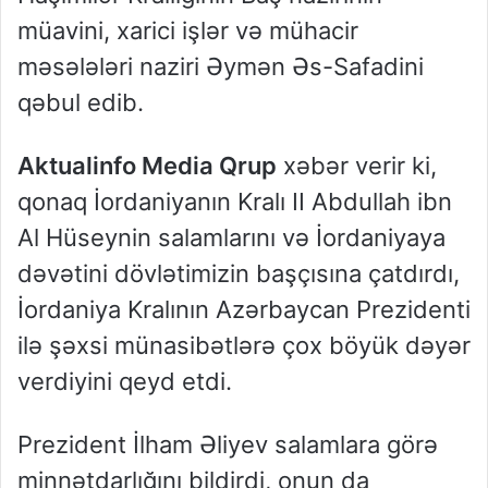
müavini, xarici işlər və mühacir
məsələləri naziri Əymən Əs-Safadini
qəbul edib.
Aktualinfo Media Qrup
xəbər verir ki,
qonaq İordaniyanın Kralı II Abdullah ibn
Al Hüseynin salamlarını və İordaniyaya
dəvətini dövlətimizin başçısına çatdırdı,
İordaniya Kralının Azərbaycan Prezidenti
ilə şəxsi münasibətlərə çox böyük dəyər
verdiyini qeyd etdi.
Prezident İlham Əliyev salamlara görə
minnətdarlığını bildirdi, onun da