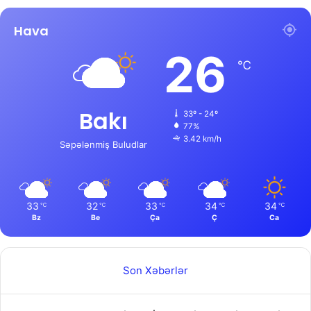
Hava
26
℃
Bakı
33º - 24º
77%
3.42 km/h
Səpələnmiş Buludlar
33
32
33
34
34
℃
℃
℃
℃
℃
Bz
Be
Ça
Ç
Ca
Son Xəbərlər