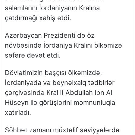
salamlarını İordaniyanın Kralına
çatdırmağı xahiş etdi.
Azərbaycan Prezidenti də öz
növbəsində İordaniya Kralını ölkəmizə
səfərə dəvət etdi.
Dövlətimizin başçısı ölkəmizdə,
İordaniyada və beynəlxalq tədbirlər
çərçivəsində Kral II Abdullah ibn Al
Hüseyn ilə görüşlərini məmnunluqla
xatırladı.
Söhbət zamanı müxtəlif səviyyələrdə