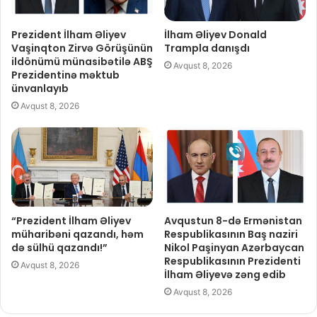
Prezident İlham Əliyev
İlham Əliyev Donald
Vaşinqton Zirvə Görüşünün
Trampla danışdı
ildönümü münasibətilə ABŞ
Avqust 8, 2026
Prezidentinə məktub
ünvanlayıb
Avqust 8, 2026
“Prezident İlham Əliyev
Avqustun 8-də Ermənistan
müharibəni qazandı, həm
Respublikasının Baş naziri
də sülhü qazandı!”
Nikol Paşinyan Azərbaycan
Respublikasının Prezidenti
Avqust 8, 2026
İlham Əliyevə zəng edib
Avqust 8, 2026