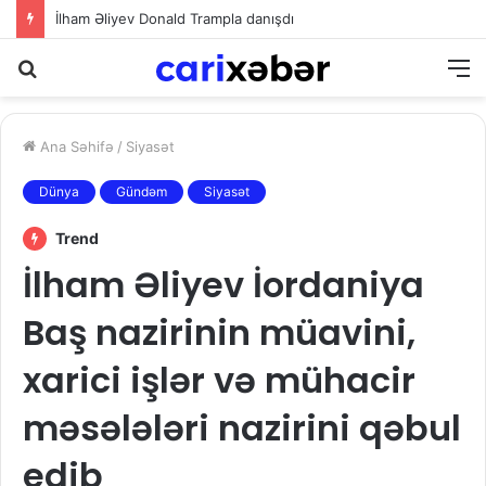
“Prezident İlham Əliyev müharibəni qazandı, həm də sülhü qazandı!”
Axtarış
M
Ana Səhifə
/
Siyasət
Dünya
Gündəm
Siyasət
Trend
İlham Əliyev İordaniya
Baş nazirinin müavini,
xarici işlər və mühacir
məsələləri nazirini qəbul
edib