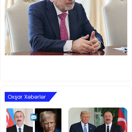
Oxşar Xəbərlər