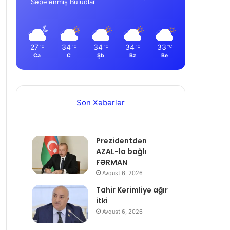
Səpələnmiş Buludlar
27
34
34
34
33
℃
℃
℃
℃
℃
Ca
C
Şb
Bz
Be
Son Xəbərlər
Prezidentdən
AZAL-la bağlı
FƏRMAN
Avqust 6, 2026
Tahir Kərimliyə ağır
itki
Avqust 6, 2026