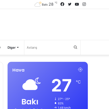
℃
28
Facebook
Twitter
YouTube
Instagram
Bakı
Axtarış
r
Digər
Hava
27
℃
Bakı
27º - 25º
83%
1.48 km/h