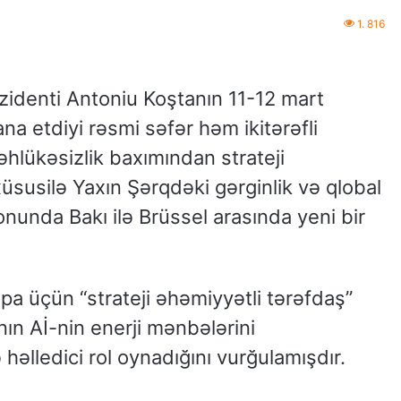
1. 816
rezidenti Antoniu Koştanın 11-12 mart
na etdiyi rəsmi səfər həm ikitərəfli
hlükəsizlik baxımından strateji
üsusilə Yaxın Şərqdəki gərginlik və qlobal
fonunda Bakı ilə Brüssel arasında yeni bir
a üçün “strateji əhəmiyyətli tərəfdaş”
nın Aİ-nin enerji mənbələrini
həlledici rol oynadığını vurğulamışdır.