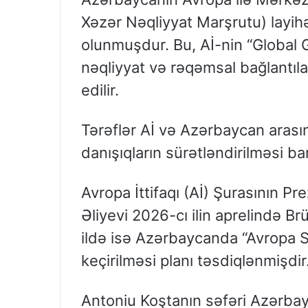
Xəzər Nəqliyyat Marşrutu) layi
olunmuşdur. Bu, Aİ-nin “Global 
nəqliyyat və rəqəmsal bağlantı
edilir.
Tərəflər Aİ və Azərbaycan arasınd
danışıqların sürətləndirilməsi ba
Avropa İttifaqı (Aİ) Şurasının P
Əliyevi 2026-cı ilin aprelində B
ildə isə Azərbaycanda “Avropa Si
keçirilməsi planı təsdiqlənmişdir
Antoniu Koştanın səfəri Azərbay