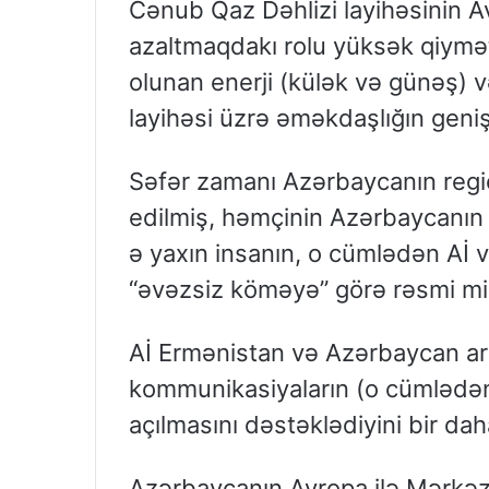
Cənub Qaz Dəhlizi layihəsinin Av
azaltmaqdakı rolu yüksək qiymət
olunan enerji (külək və günəş) və
layihəsi üzrə əməkdaşlığın geniş
Səfər zamanı Azərbaycanın regio
edilmiş, həmçinin Azərbaycanın 
ə yaxın insanın, o cümlədən Aİ v
“əvəzsiz köməyə” görə rəsmi minn
Aİ Ermənistan və Azərbaycan ara
kommunikasiyaların (o cümlədən
açılmasını dəstəklədiyini bir da
Azərbaycanın Avropa ilə Mərkəzi