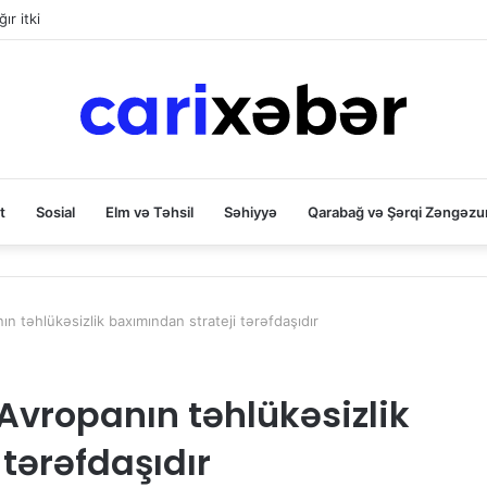
ır itki
t
Sosial
Elm və Təhsil
Səhiyyə
Qarabağ və Şərqi Zəngəzu
 təhlükəsizlik baxımından strateji tərəfdaşıdır
vropanın təhlükəsizlik
tərəfdaşıdır