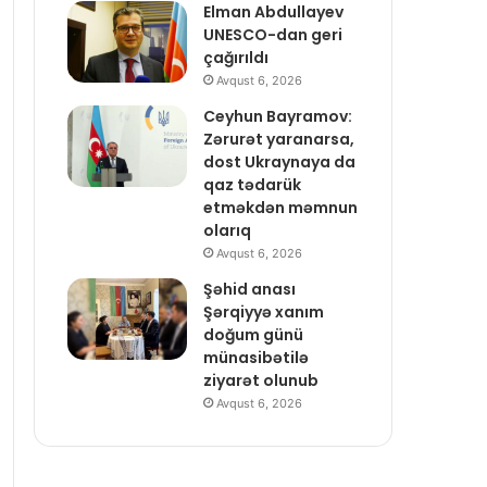
Elman Abdullayev
UNESCO-dan geri
çağırıldı
Avqust 6, 2026
Ceyhun Bayramov:
Zərurət yaranarsa,
dost Ukraynaya da
qaz tədarük
etməkdən məmnun
olarıq
Avqust 6, 2026
Şəhid anası
Şərqiyyə xanım
doğum günü
münasibətilə
ziyarət olunub
Avqust 6, 2026