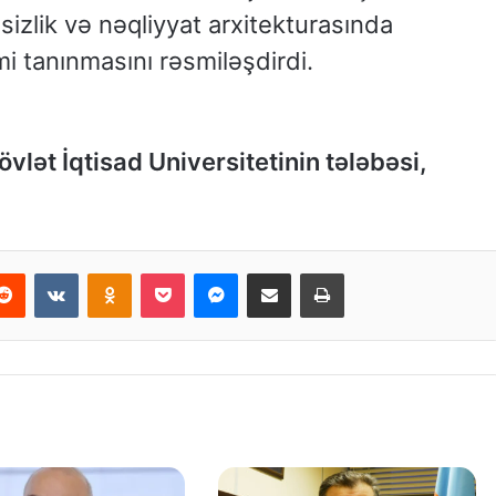
izlik və nəqliyyat arxitekturasında
mi tanınmasını rəsmiləşdirdi.
vlət İqtisad Universitetinin tələbəsi,
Reddit
VKontakte
Odnoklassniki
Pocket
Messenger
Email ilə paylaş
Print