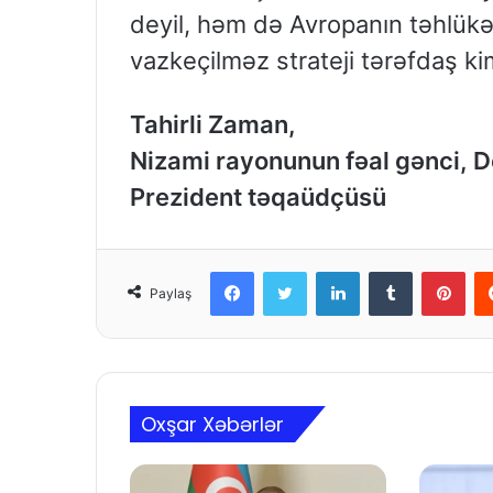
deyil, həm də Avropanın təhlükəs
vazkeçilməz strateji tərəfdaş ki
Tahirli Zaman,
Nizami rayonunun fəal gənci, Dö
Prezident təqaüdçüsü
Facebook
Twitter
LinkedIn
Tumblr
Pinterest
Paylaş
Oxşar Xəbərlər