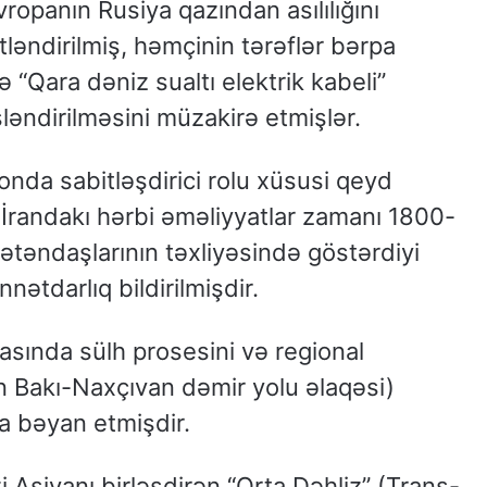
ropanın Rusiya qazından asılılığını
ləndirilmiş, həmçinin tərəflər bərpa
 “Qara dəniz sualtı elektrik kabeli”
ləndirilməsini müzakirə etmişlər.
nda sabitləşdirici rolu xüsusi qeyd
İrandakı hərbi əməliyyatlar zamanı 1800-
ətəndaşlarının təxliyəsində göstərdiyi
ətdarlıq bildirilmişdir.
sında sülh prosesini və regional
 Bakı-Naxçıvan dəmir yolu əlaqəsi)
ha bəyan etmişdir.
 Asiyanı birləşdirən “Orta Dəhliz” (Trans-