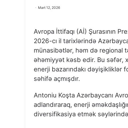
Mart 12, 2026
Avropa İttifaqı (Aİ) Şurasının P
2026-cı il tarixlərində Azərbayca
münasibətlər, həm də regional tə
əhəmiyyət kəsb edir. Bu səfər, x
enerji bazarındakı dəyişikliklər 
səhifə açmışdır.
Antoniu Koşta Azərbaycanı Avrop
adlandıraraq, enerji əməkdaşlığı
diversifikasiya etmək səylərində 