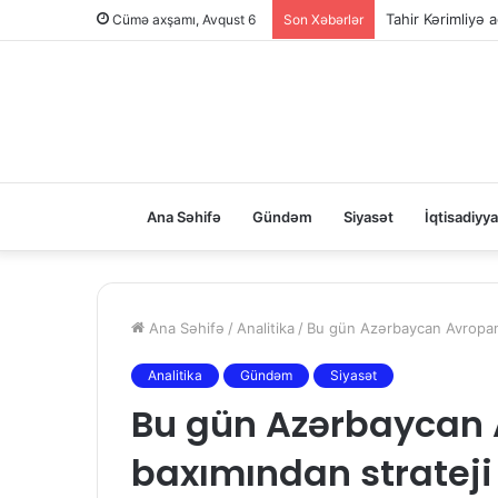
Tahir Kərimliyə ağ
Cümə axşamı, Avqust 6
Son Xəbərlər
Ana Səhifə
Gündəm
Siyasət
İqtisadiyya
Ana Səhifə
/
Analitika
/
Bu gün Azərbaycan Avropanın
Analitika
Gündəm
Siyasət
Bu gün Azərbaycan A
baxımından strateji 