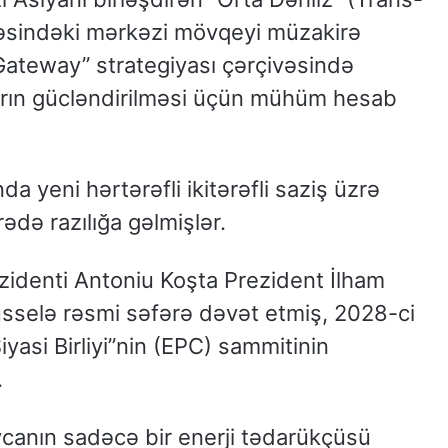
həsindəki mərkəzi mövqeyi müzakirə
Gateway” strategiyası çərçivəsində
ların gücləndirilməsi üçün mühüm hesab
a yeni hərtərəfli ikitərəfli saziş üzrə
rədə razılığa gəlmişlər.
rezidenti Antoniu Koşta Prezident İlham
rüsselə rəsmi səfərə dəvət etmiş, 2028-ci
yasi Birliyi”nin (EPC) sammitinin
.
canın sadəcə bir enerji tədarükçüsü