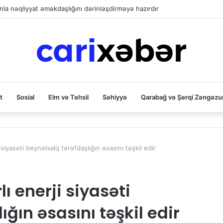
la nəqliyyat əməkdaşlığını dərinləşdirməyə hazırdır
t
Sosial
Elm və Təhsil
Səhiyyə
Qarabağ və Şərqi Zəngəzu
siyasəti beynəlxalq tərəfdaşlığın əsasını təşkil edir
ı enerji siyasəti
ğın əsasını təşkil edir