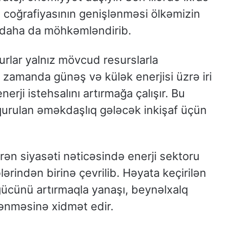
 coğrafiyasının genişlənməsi ölkəmizin
i daha da möhkəmləndirib.
urlar yalnız mövcud resurslarla
zamanda günəş və külək enerjisi üzrə iri
nerji istehsalını artırmağa çalışır. Bu
 qurulan əməkdaşlıq gələcək inkişaf üçün
rən siyasəti nəticəsində enerji sektoru
lərindən birinə çevrilib. Həyata keçirilən
gücünü artırmaqla yanaşı, beynəlxalq
nməsinə xidmət edir.