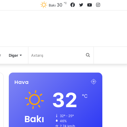
℃
30
Facebook
Twitter
YouTube
Instagram
Bakı
Axtarış
r
Digər
Hava
32
℃
Bakı
32º - 25º
46%
2.74 km/h