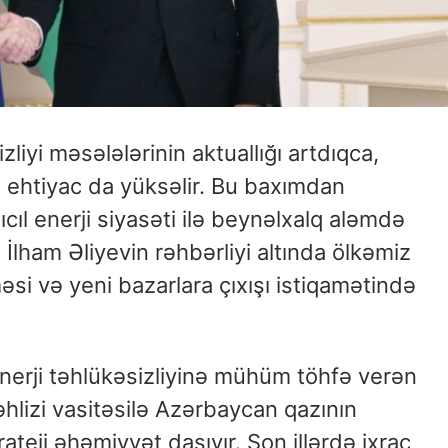
liyi məsələlərinin aktuallığı artdıqca,
an ehtiyac da yüksəlir. Bu baxımdan
cıl enerji siyasəti ilə beynəlxalq aləmdə
İlham Əliyevin rəhbərliyi altında ölkəmiz
məsi və yeni bazarlara çıxışı istiqamətində
erji təhlükəsizliyinə mühüm töhfə verən
hlizi vasitəsilə Azərbaycan qazının
rateji əhəmiyyət daşıyır. Son illərdə ixrac