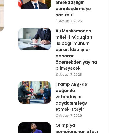
əməkdaşlığını
dərinləşdirməyə
hazırdır
Avqust 7, 2026
Ali Məhkəmədən
müəllif hüquqları
ilə bağlı mühüm
qərar: İdxalçılar
qonorar
ödəməkdən yayına
bilməyəcək
Avqust 7, 2026
Tramp ABŞ-də
doğumla
vətəndaşlıq
qaydasını ləğv
etmək istəyir
Avqust 7, 2026
Olimpiya
çempionunun atası