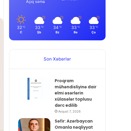
Açıq səma
32
33
34
33
33
℃
℃
℃
℃
℃
C
Şb
Bz
Be
Ça
Son Xəbərlər
Proqram
mühəndisliyinə dair
elmi əsərlərin
xülasələr toplusu
dərc edilib
Avqust 7, 2026
Səfir: Azərbaycan
Omanla nəqliyyat