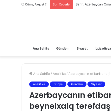
Səfir: Azərbaycan Oman
Cümə, Avqust 7
Son Xəbərlər
Ana Səhifə
Gündəm
Siyasət
İqtisadiyya
Ana Səhifə
/
Analitika
/
Azərbaycanın etibarlı enerji 
Analitika
Dünya
Gündəm
Siyasət
Azərbaycanın etibarl
beynəlxalq tərəfdaşlı