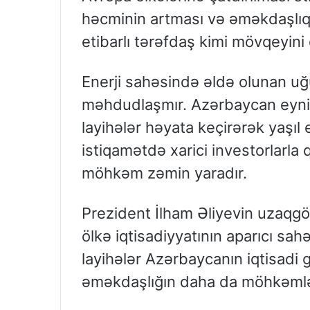
həcminin artması və əməkdaşlıq
etibarlı tərəfdaş kimi mövqeyin
Enerji sahəsində əldə olunan uğ
məhdudlaşmır. Azərbaycan eyni 
layihələr həyata keçirərək yaşıl e
istiqamətdə xarici investorlarla
möhkəm zəmin yaradır.
Prezident İlham Əliyevin uzaqgö
ölkə iqtisadiyyatının aparıcı sahə
layihələr Azərbaycanın iqtisadi 
əməkdaşlığın daha da möhkəmlə