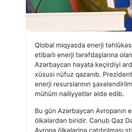
Qlobal miqyasda enerji təhlükəsiz
etibarlı enerji tərəfdaşlarına ol
Azərbaycan həyata keçirdiyi ardı
xüsusi nüfuz qazanıb. Prezident 
enerji resurslarının şaxələndiril
mühüm nailiyyətlər əldə edib.
Bu gün Azərbaycan Avropanın en
ölkələrdən biridir. Cənub Qaz Də
Avropa ölkələrinə çatdırılması st