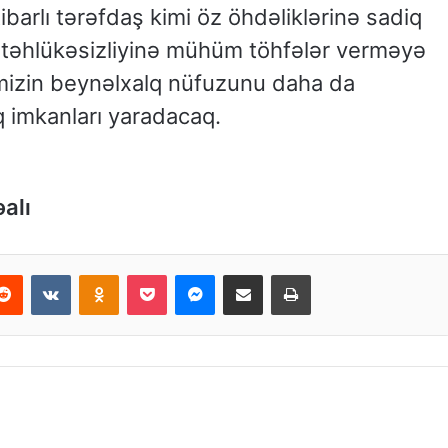
arlı tərəfdaş kimi öz öhdəliklərinə sadiq
ji təhlükəsizliyinə mühüm töhfələr verməyə
mizin beynəlxalq nüfuzunu daha da
 imkanları yaradacaq.
əalı
Reddit
VKontakte
Odnoklassniki
Pocket
Messenger
Email ilə paylaş
Print