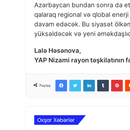
Azərbaycan bundan sonra da etib
qalaraq regional və qlobal ener
davam edəcək. Bu siyasət ölkə
yüksəldəcək və yeni əməkdaşlıq
Lalə Həsənova,
YAP Nizami rayon təşkilatının f
Facebook
Twitter
LinkedIn
Tumblr
Pinterest
Paylaş
Oxşar Xəbərlər