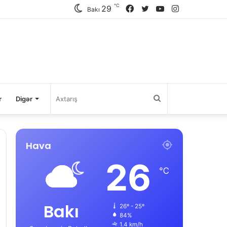
℃
29
Facebook
Twitter
YouTube
Instagram
Bakı
Axtarış
r
Digər
Hava
26
℃
Bakı
26º - 25º
84%
1.4 km/h