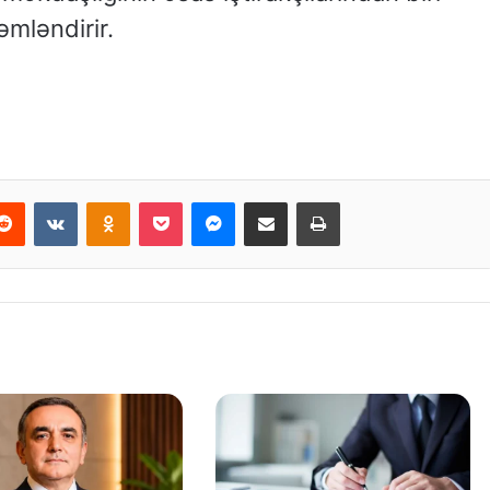
mləndirir.
Reddit
VKontakte
Odnoklassniki
Pocket
Messenger
Email ilə paylaş
Print