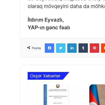
olaraq mövqeyini daha da möhkə
İldırım Eyvazlı,
YAP-ın gənc fəalı
Facebook
Twitter
LinkedIn
Tumblr
Pinterest
Paylaş
Oxşar Xəbərlər