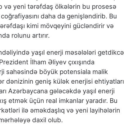
b və yeni tərəfdaş ölkələrin bu prosesə
coğrafiyasını daha da genişləndirib. Bu
tərəfdaşı kimi mövqeyini gücləndirir və
da rolunu artırır.
ndəliyində yaşıl enerji məsələləri getdikcə
rezident İlham Əliyev çıxışında
ji sahəsində böyük potensiala malik
 dənizinin geniş külək enerjisi ehtiyatları
ları Azərbaycana gələcəkdə yaşıl enerji
çıxış etmək üçün real imkanlar yaradır. Bu
kətləri ilə əməkdaşlıq və yeni layihələrin
 mərhələyə daxil olub.