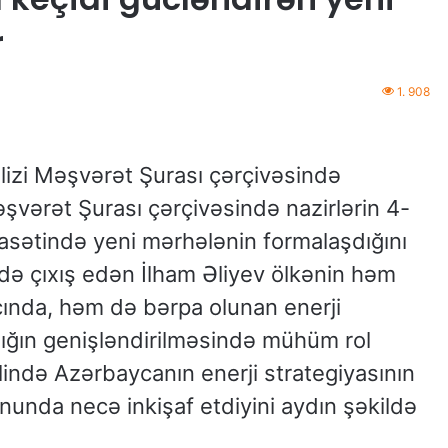
r
1. 908
lizi Məşvərət Şurası çərçivəsində
Məşvərət Şurası çərçivəsində nazirlərin 4-
yasətində yeni mərhələnin formalaşdığını
rdə çıxış edən İlham Əliyev ölkənin həm
acında, həm də bərpa olunan enerji
ğın genişləndirilməsində mühüm rol
slində Azərbaycanın enerji strategiyasının
onunda necə inkişaf etdiyini aydın şəkildə