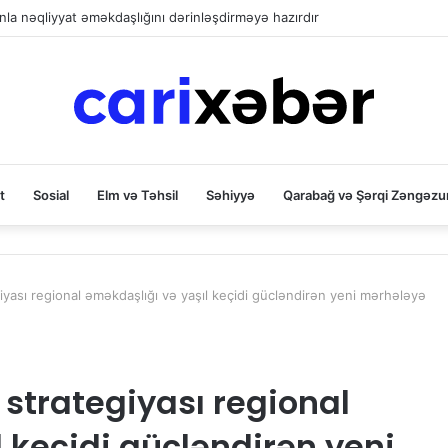
la nəqliyyat əməkdaşlığını dərinləşdirməyə hazırdır
t
Sosial
Elm və Təhsil
Səhiyyə
Qarabağ və Şərqi Zəngəzu
iyası regional əməkdaşlığı və yaşıl keçidi gücləndirən yeni mərhələyə
 strategiyası regional
 keçidi gücləndirən yeni