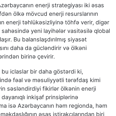
ərbaycanın enerji strategiyası iki əsas
əfdən ölkə mövcud enerji resurslarının
n enerji təhlükəsizliyinə töhfə verir, digər
 sahəsində yeni layihələr vasitəsilə qlobal
aşır. Bu balanslaşdırılmış siyasət
ını daha da gücləndirir və ölkəni
indən birinə çevirir.
 bu iclaslar bir daha göstərdi ki,
ndə fəal və məsuliyyətli tərəfdaş kimi
in səsləndirdiyi fikirlər ölkənin enerji
dayanıqlı inkişaf prinsiplərinə
aşma isə Azərbaycanın həm regionda, həm
əkdaşlığının əsas iştirakçılarından biri