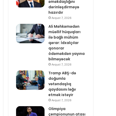
əməkdaşlığını
dərinləşdirməyə
hazırdır
Avqust 7, 2026
Ali Məhkəmədən
müəllif hüquqları
ilə bağlı mühüm
qərar: İdxalçılar
qonorar
ödəməkdən yayına
bilməyəcək
Avqust 7, 2026
Tramp ABŞ-də
doğumla
vətəndaşlıq
qaydasını ləğv
etmək istəyir
Avqust 7, 2026
Olimpiya
çempionunun atası