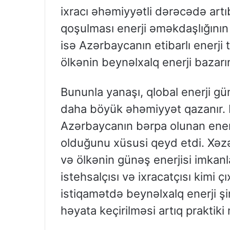
ixracı əhəmiyyətli dərəcədə artı
qoşulması enerji əməkdaşlığının 
isə Azərbaycanın etibarlı enerji 
ölkənin beynəlxalq enerji bazarın
Bununla yanaşı, qlobal enerji gü
daha böyük əhəmiyyət qazanır. P
Azərbaycanın bərpa olunan ener
olduğunu xüsusi qeyd etdi. Xəzər
və ölkənin günəş enerjisi imkan
istehsalçısı və ixracatçısı kimi 
istiqamətdə beynəlxalq enerji şir
həyata keçirilməsi artıq praktiki