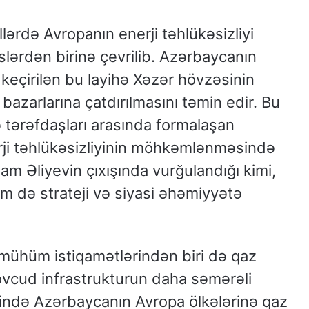
lərdə Avropanın enerji təhlükəsizliyi
rdən birinə çevrilib. Azərbaycanın
 keçirilən bu layihə Xəzər hövzəsinin
bazarlarına çatdırılmasını təmin edir. Bu
və tərəfdaşları arasında formalaşan
rji təhlükəsizliyinin möhkəmlənməsində
am Əliyevin çıxışında vurğulandığı kimi,
həm də strateji və siyasi əhəmiyyətə
 mühüm istiqamətlərindən biri də qaz
mövcud infrastrukturun daha səmərəli
ərzində Azərbaycanın Avropa ölkələrinə qaz