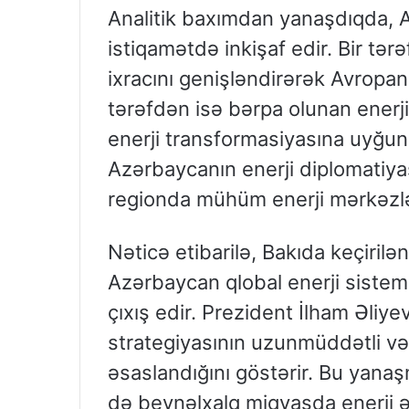
Analitik baxımdan yanaşdıqda, Az
istiqamətdə inkişaf edir. Bir tər
ixracını genişləndirərək Avropanı
tərəfdən isə bərpa olunan enerji
enerji transformasiyasına uyğunl
Azərbaycanın enerji diplomatiyas
regionda mühüm enerji mərkəzlər
Nəticə etibarilə, Bakıda keçirilən
Azərbaycan qlobal enerji sistemi
çıxış edir. Prezident İlham Əliyev
strategiyasının uzunmüddətli və 
əsaslandığını göstərir. Bu yan
də beynəlxalq miqyasda enerji əm