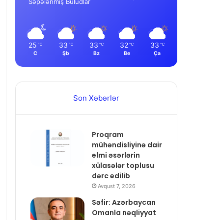
Səpələnmiş Buludlar
25
33
33
32
33
℃
℃
℃
℃
℃
C
Şb
Bz
Be
Ça
Son Xəbərlər
Proqram
mühəndisliyinə dair
elmi əsərlərin
xülasələr toplusu
dərc edilib
Avqust 7, 2026
Səfir: Azərbaycan
Omanla nəqliyyat