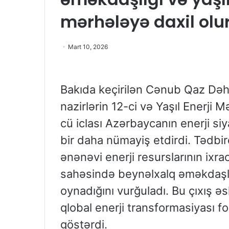
mərhələyə daxil olu
Mart 10, 2026
Bakıda keçirilən Cənub Qaz Dəh
nazirlərin 12-ci və Yaşıl Enerji 
cü iclası Azərbaycanın enerji si
bir daha nümayiş etdirdi. Tədbi
ənənəvi enerji resurslarının ixr
sahəsində beynəlxalq əməkdaşlı
oynadığını vurğuladı. Bu çıxış ə
qlobal enerji transformasiyası f
göstərdi.