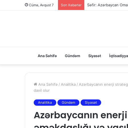
Səfir: Azərbaycan Oman
Cümə, Avqust 7
Son Xəbərlər
Ana Səhifə
Gündəm
Siyasət
İqtisadiyya
Ana Səhifə
/
Analitika
/
Azərbaycanın enerji strateg
daxil olur
Analitika
Gündəm
Siyasət
Azərbaycanın enerji
əməkdaşlığı və yaşıl