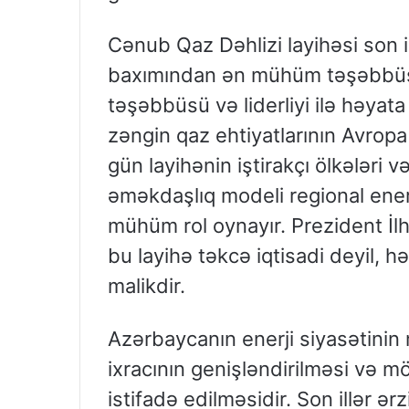
Cənub Qaz Dəhlizi layihəsi son il
baxımından ən mühüm təşəbbüslə
təşəbbüsü və liderliyi ilə həyata
zəngin qaz ehtiyatlarının Avropa 
gün layihənin iştirakçı ölkələri 
əməkdaşlıq modeli regional ene
mühüm rol oynayır. Prezident İlh
bu layihə təkcə iqtisadi deyil, 
malikdir.
Azərbaycanın enerji siyasətinin
ixracının genişləndirilməsi və 
istifadə edilməsidir. Son illər 