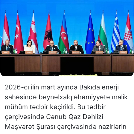
2026-cı ilin mart ayında Bakıda enerji
sahəsində beynəlxalq əhəmiyyətə malik
mühüm tədbir keçirildi. Bu tədbir
çərçivəsində Cənub Qaz Dəhlizi
Məşvərət Şurası çərçivəsində nazirlərin