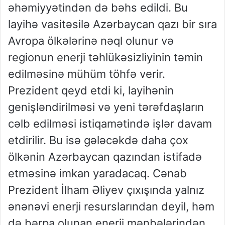
əhəmiyyətindən də bəhs edildi. Bu
layihə vasitəsilə Azərbaycan qazı bir sıra
Avropa ölkələrinə nəql olunur və
regionun enerji təhlükəsizliyinin təmin
edilməsinə mühüm töhfə verir.
Prezident qeyd etdi ki, layihənin
genişləndirilməsi və yeni tərəfdaşların
cəlb edilməsi istiqamətində işlər davam
etdirilir. Bu isə gələcəkdə daha çox
ölkənin Azərbaycan qazından istifadə
etməsinə imkan yaradacaq. Cənab
Prezident İlham Əliyev çıxışında yalnız
ənənəvi enerji resurslarından deyil, həm
də bərpa olunan enerji mənbələrindən