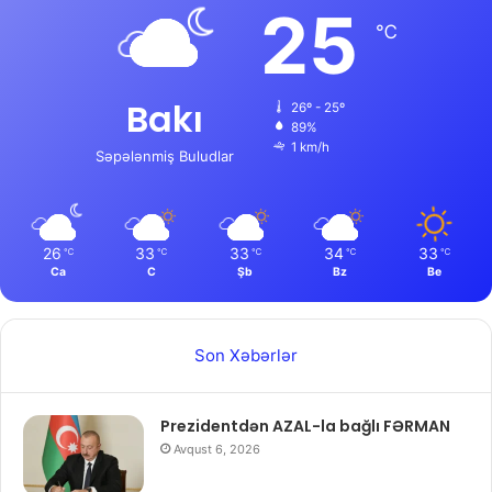
25
℃
Bakı
26º - 25º
89%
1 km/h
Səpələnmiş Buludlar
26
33
33
34
33
℃
℃
℃
℃
℃
Ca
C
Şb
Bz
Be
Son Xəbərlər
Prezidentdən AZAL-la bağlı FƏRMAN
Avqust 6, 2026