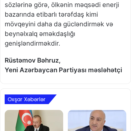
sözlərinə görə, ölkənin məqsədi enerji
bazarında etibarlı tərəfdaş kimi
mövqeyini daha da gücləndirmək və
beynəlxalq əməkdaşlığı
genişləndirməkdir.
Rüstəmov Bəhruz,
Yeni Azərbaycan Partiyası məsləhətçi
Oxşar Xəbərlər