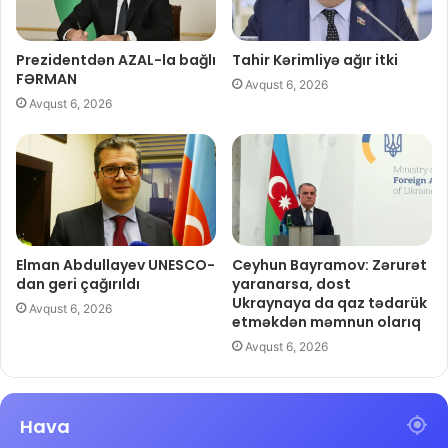
Prezidentdən AZAL-la bağlı
Tahir Kərimliyə ağır itki
FƏRMAN
Avqust 6, 2026
Avqust 6, 2026
Elman Abdullayev UNESCO-
Ceyhun Bayramov: Zərurət
dan geri çağırıldı
yaranarsa, dost
Ukraynaya da qaz tədarük
Avqust 6, 2026
etməkdən məmnun olarıq
Avqust 6, 2026
Hava