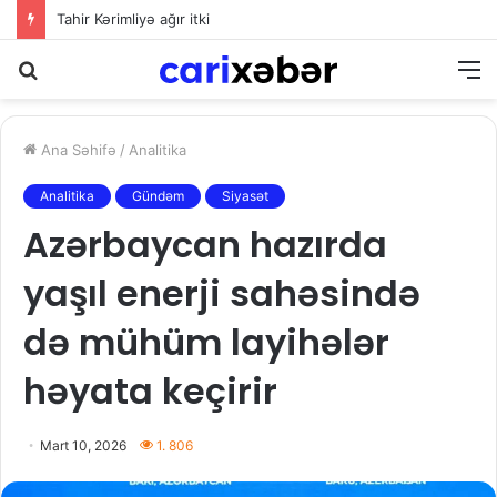
Tahir Kərimliyə ağır itki
Axtarış
M
Ana Səhifə
/
Analitika
Analitika
Gündəm
Siyasət
Azərbaycan hazırda
yaşıl enerji sahəsində
də mühüm layihələr
həyata keçirir
Mart 10, 2026
1. 806