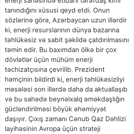
enerji sahəsində etibarlı tərəfdaş kimi
tanındığını xüsusi qeyd etdi. Onun
sözlərinə görə, Azərbaycan uzun illərdir
ki, enerji resurslarının dünya bazarına
təhlükəsiz və sabit şəkildə çatdırılmasını
təmin edir. Bu baxımdan ölkə bir çox
dövlətlər üçün mühüm enerji
təchizatçısına çevrilib. Prezident
həmçinin bildirdi ki, enerji təhlükəsizliyi
məsələsi son illərdə daha da aktuallaşıb
və bu sahədə beynəlxalq əməkdaşlığın
gücləndirilməsi böyük əhəmiyyət
daşıyır. Çıxış zamanı Cənub Qaz Dəhlizi
layihəsinin Avropa üçün strateji