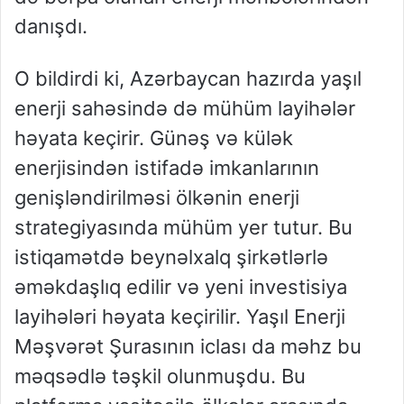
danışdı.
O bildirdi ki, Azərbaycan hazırda yaşıl
enerji sahəsində də mühüm layihələr
həyata keçirir. Günəş və külək
enerjisindən istifadə imkanlarının
genişləndirilməsi ölkənin enerji
strategiyasında mühüm yer tutur. Bu
istiqamətdə beynəlxalq şirkətlərlə
əməkdaşlıq edilir və yeni investisiya
layihələri həyata keçirilir. Yaşıl Enerji
Məşvərət Şurasının iclası da məhz bu
məqsədlə təşkil olunmuşdu. Bu