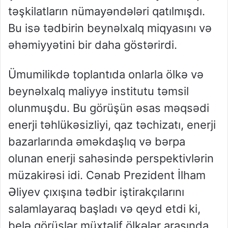
təşkilatların nümayəndələri qatılmışdı.
Bu isə tədbirin beynəlxalq miqyasını və
əhəmiyyətini bir daha göstərirdi.
Ümumilikdə toplantıda onlarla ölkə və
beynəlxalq maliyyə institutu təmsil
olunmuşdu. Bu görüşün əsas məqsədi
enerji təhlükəsizliyi, qaz təchizatı, enerji
bazarlarında əməkdaşlıq və bərpa
olunan enerji sahəsində perspektivlərin
müzakirəsi idi. Cənab Prezident İlham
Əliyev çıxışına tədbir iştirakçılarını
salamlayaraq başladı və qeyd etdi ki,
belə görüşlər müxtəlif ölkələr arasında