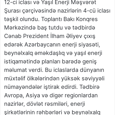
12-ci iclası və Yaşıl Enerji Məşvərət
Şurası çərçivəsində nazirlərin 4-cü iclası
təşkil olundu. Toplantı Bakı Konqres
Mərkəzində baş tutdu və tədbirdə
Cənab Prezident İlham Əliyev çıxış
edərək Azərbaycanın enerji siyasəti,
beynəlxalq əməkdaşlıq və yaşıl enerji
istiqamətində planları barədə geniş
məlumat verdi. Bu iclaslarda dünyanın
müxtəlif ölkələrindən yüksək səviyyəli
nümayəndələr iştirak edirdi. Tədbirə
Avropa, Asiya və digər regionlardan
nazirlər, dövlət rəsmiləri, enerji
şirkətlərinin rəhbərləri və beynəlxalq