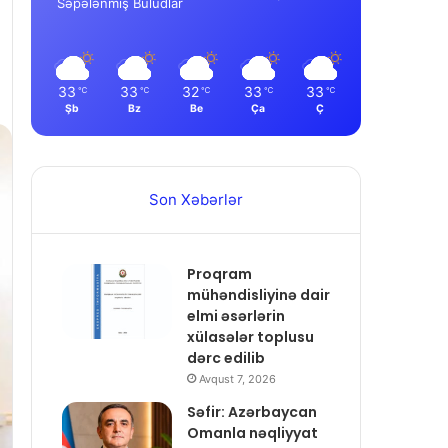
Səpələnmiş Buludlar
33
33
32
33
33
℃
℃
℃
℃
℃
Şb
Bz
Be
Ça
Ç
Son Xəbərlər
Proqram
mühəndisliyinə dair
elmi əsərlərin
xülasələr toplusu
dərc edilib
Avqust 7, 2026
Səfir: Azərbaycan
Omanla nəqliyyat