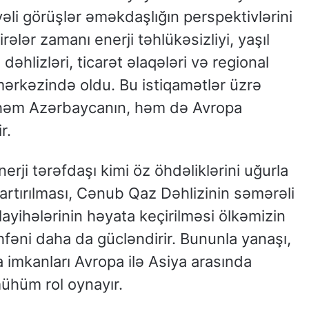
yəli görüşlər əməkdaşlığın perspektivlərini
ələr zamanı enerji təhlükəsizliyi, yaşıl
əhlizləri, ticarət əlaqələri və regional
mərkəzində oldu. Bu istiqamətlər üzrə
 həm Azərbaycanın, həm də Avropa
r.
rji tərəfdaşı kimi öz öhdəliklərini uğurla
n artırılması, Cənub Qaz Dəhlizinin səmərəli
layihələrinin həyata keçirilməsi ölkəmizin
öhfəni daha da gücləndirir. Bununla yanaşı,
 imkanları Avropa ilə Asiya arasında
mühüm rol oynayır.