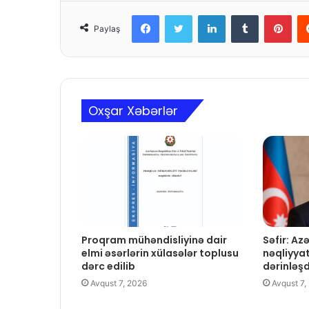
Facebook
Twitter
LinkedIn
Tumblr
Pinterest
Paylaş
Oxşar Xəbərlər
Proqram mühəndisliyinə dair
Səfir: A
elmi əsərlərin xülasələr toplusu
nəqliyya
dərc edilib
dərinləş
Avqust 7, 2026
Avqust 7,