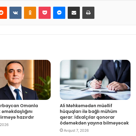
Reddit
VKontakte
Odnoklassniki
Pocket
Messenger
Email ilə paylaş
Print
zərbaycan Omanla
Ali Məhkəmədən müəllif
t əməkdaşlığını
hüquqları ilə bağlı mühüm
dirməyə hazırdır
qərar: İdxalçılar qonorar
ödəməkdən yayına bilməyəcək
 2026
Avqust 7, 2026