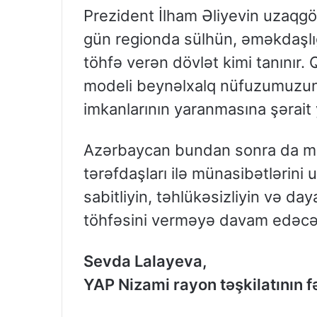
Prezident İlham Əliyevin uzaqg
gün regionda sülhün, əməkdaşlığ
töhfə verən dövlət kimi tanınır. 
modeli beynəlxalq nüfuzumuzun
imkanlarının yaranmasına şərait 
Azərbaycan bundan sonra da mill
tərəfdaşları ilə münasibətlərini 
sabitliyin, təhlükəsizliyin və da
töhfəsini verməyə davam edəcə
Sevda Lalayeva,
YAP Nizami rayon təşkilatının f