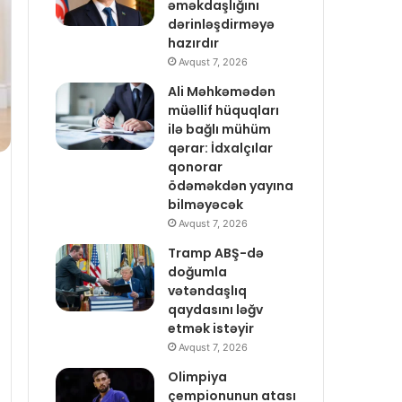
əməkdaşlığını
dərinləşdirməyə
hazırdır
Avqust 7, 2026
Ali Məhkəmədən
müəllif hüquqları
ilə bağlı mühüm
qərar: İdxalçılar
qonorar
ödəməkdən yayına
bilməyəcək
Avqust 7, 2026
Tramp ABŞ-də
doğumla
vətəndaşlıq
qaydasını ləğv
etmək istəyir
Avqust 7, 2026
Olimpiya
çempionunun atası