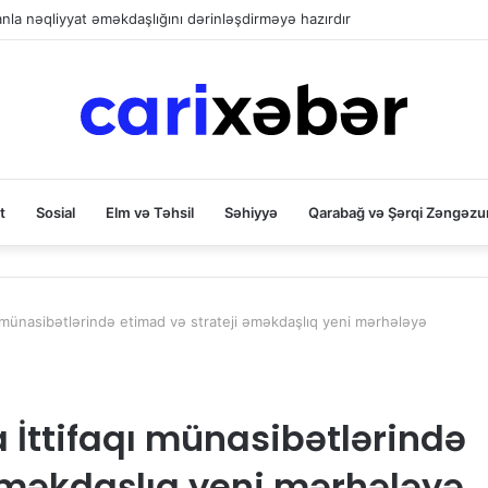
la nəqliyyat əməkdaşlığını dərinləşdirməyə hazırdır
t
Sosial
Elm və Təhsil
Səhiyyə
Qarabağ və Şərqi Zəngəzu
 münasibətlərində etimad və strateji əməkdaşlıq yeni mərhələyə
İttifaqı münasibətlərində
əməkdaşlıq yeni mərhələyə