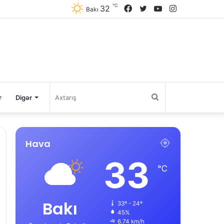
℃
32
Facebook
Twitter
YouTube
Instagram
Bakı
Axtarış
r
Digər
Hava
33
℃
Bakı
33º - 24º
45%
6.74 km/h