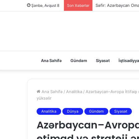
Səfir: Azərbaycan Oman
Şənbə, Avqust 8
Son Xəbərlər
Ana Səhifə
Gündəm
Siyasət
İqtisadiyya
Ana Səhifə
/
Analitika
/
Azərbaycan–Avropa İttifaqı
yüksəlir
Analitika
Dünya
Gündəm
Siyasət
Azərbaycan–Avropa 
etimad və strateji 