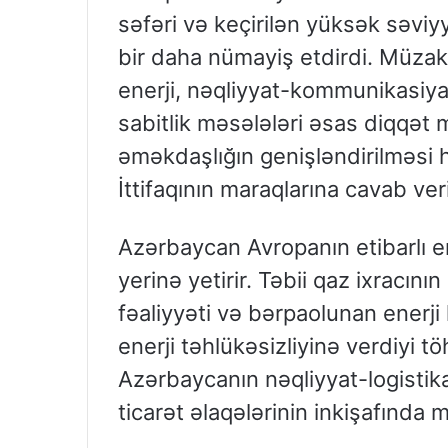
səfəri və keçirilən yüksək səviy
bir daha nümayiş etdirdi. Müzakir
enerji, nəqliyyat-kommunikasiya d
sabitlik məsələləri əsas diqqət 
əməkdaşlığın genişləndirilməsi
İttifaqının maraqlarına cavab veri
Azərbaycan Avropanın etibarlı ene
yerinə yetirir. Təbii qaz ixracını
fəaliyyəti və bərpaolunan enerji 
enerji təhlükəsizliyinə verdiyi t
Azərbaycanın nəqliyyat-logistika
ticarət əlaqələrinin inkişafında 