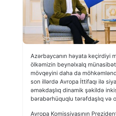
Azərbaycanın həyata keçirdiyi m
ölkəmizin beynəlxalq münasibətl
mövqeyini daha da möhkəmləndiri
son illərdə Avropa İttifaqı ilə siy
əməkdaşlıq dinamik şəkildə inkiş
bərabərhüquqlu tərəfdaşlıq və o
Avropa Komissiyasının Preziden