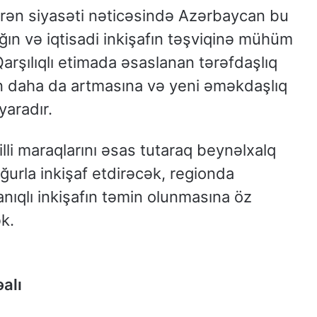
örən siyasəti nəticəsində Azərbaycan bu
ın və iqtisadi inkişafın təşviqinə mühüm
Qarşılıqlı etimada əsaslanan tərəfdaşlıq
 daha da artmasına və yeni əməkdaşlıq
yaradır.
i maraqlarını əsas tutaraq beynəlxalq
uğurla inkişaf etdirəcək, regionda
yanıqlı inkişafın təmin olunmasına öz
k.
əalı