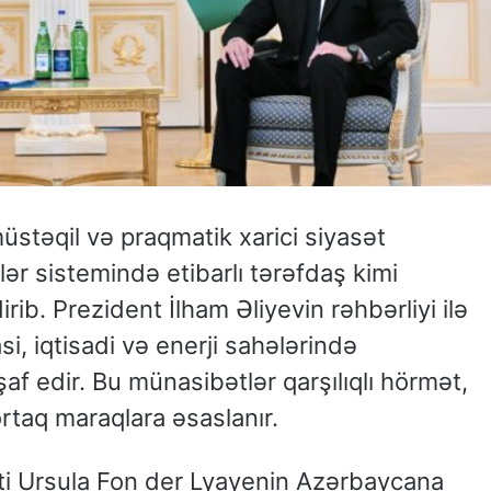
üstəqil və praqmatik xarici siyasət
ər sistemində etibarlı tərəfdaş kimi
b. Prezident İlham Əliyevin rəhbərliyi ilə
asi, iqtisadi və enerji sahələrində
af edir. Bu münasibətlər qarşılıqlı hörmət,
rtaq maraqlara əsaslanır.
ti Ursula Fon der Lyayenin Azərbaycana