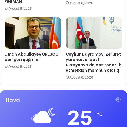
FƏRMAN
Avqust 6, 2026
Avqust 6, 2026
Elman Abdullayev UNESCO-
Ceyhun Bayramov: Zərurət
dan geri çağırıldı
yaranarsa, dost
Ukraynaya da qaz tədarük
Avqust 6, 2026
etməkdən məmnun olarıq
Avqust 6, 2026
Hava
25
℃