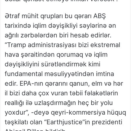
Ətraf mühit qrupları bu qərarı ABŞ
tarixində iqlim dəyişikliyi səylərinə ən
ağrılı zərbələrdən biri hesab edirlər.
“Tramp administrasiyası bizi ekstremal
hava şəraitindən qorumaq və iqlim
dəyişikliyini sürətləndirmək kimi
fundamental məsuliyyətindən imtina
edir. EPA-nın qərarını qanun, elm və hər
il bizi daha çox vuran təbii fəlakətlərin
reallığı ilə uzlaşdırmağın heç bir yolu
yoxdur”, -deyə qeyri-kommersiya hüquq
təşkilatı olan “Earthjustice”in prezidenti