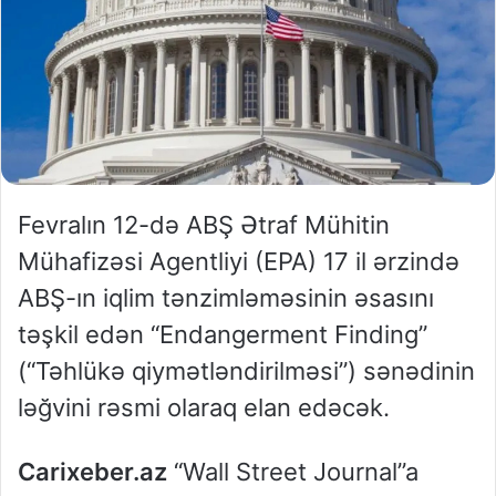
Fevralın 12-də ABŞ Ətraf Mühitin
Mühafizəsi Agentliyi (EPA) 17 il ərzində
ABŞ-ın iqlim tənzimləməsinin əsasını
təşkil edən “Endangerment Finding”
(“Təhlükə qiymətləndirilməsi”) sənədinin
ləğvini rəsmi olaraq elan edəcək.
Carixeber.az
“Wall Street Journal”a