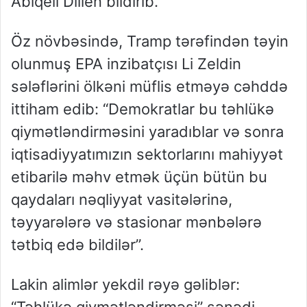
Abiqeil Dillen bildirib.
Öz növbəsində, Tramp tərəfindən təyin
olunmuş EPA inzibatçısı Li Zeldin
sələflərini ölkəni müflis etməyə cəhddə
ittiham edib: “Demokratlar bu təhlükə
qiymətləndirməsini yaradıblar və sonra
iqtisadiyyatımızın sektorlarını mahiyyət
etibarilə məhv etmək üçün bütün bu
qaydaları nəqliyyat vasitələrinə,
təyyarələrə və stasionar mənbələrə
tətbiq edə bildilər”.
Lakin alimlər yekdil rəyə gəliblər:
“Təhlükə qiymətləndirməsi” sənədi