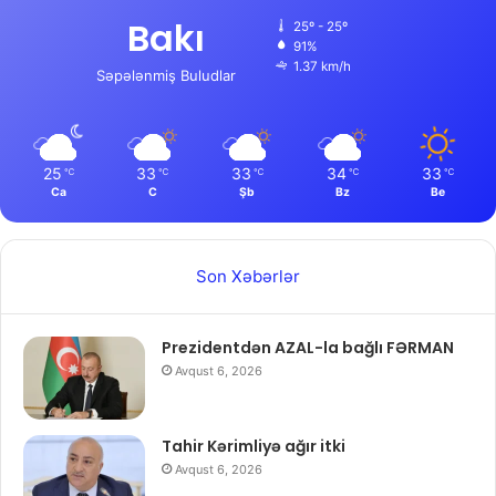
Bakı
25º - 25º
91%
1.37 km/h
Səpələnmiş Buludlar
25
33
33
34
33
℃
℃
℃
℃
℃
Ca
C
Şb
Bz
Be
Son Xəbərlər
Prezidentdən AZAL-la bağlı FƏRMAN
Avqust 6, 2026
Tahir Kərimliyə ağır itki
Avqust 6, 2026