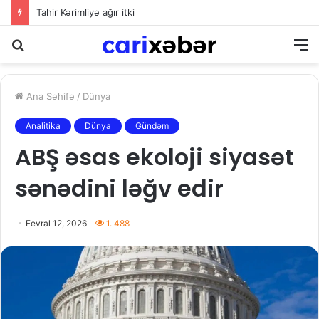
Tahir Kərimliyə ağır itki
Axtarış
M
Ana Səhifə
/
Dünya
Analitika
Dünya
Gündəm
ABŞ əsas ekoloji siyasət
sənədini ləğv edir
Fevral 12, 2026
1. 488