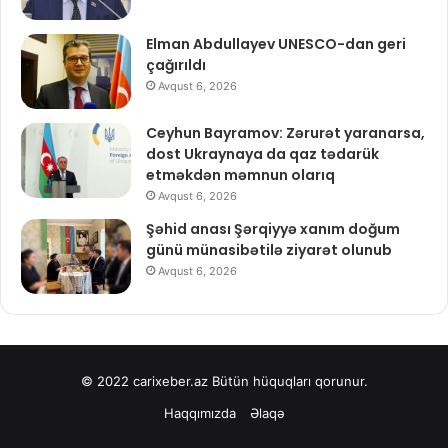
Elman Abdullayev UNESCO-dan geri
çağırıldı
Avqust 6, 2026
Ceyhun Bayramov: Zərurət yaranarsa,
dost Ukraynaya da qaz tədarük
etməkdən məmnun olarıq
Avqust 6, 2026
Şəhid anası Şərqiyyə xanım doğum
günü münasibətilə ziyarət olunub
Avqust 6, 2026
© 2022
carixeber.az
Bütün hüquqları qorunur.
Haqqımızda
Əlaqə