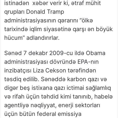
istinadən xəbər verir ki, ətraf mühit
qrupları Donald Tramp
administrasiyasının qərarını “ölkə
tarixində iqlim siyasətinə qarşı ən böyük
hücum” adlandırırlar.
Sənəd 7 dekabr 2009-cu ildə Obama
administrasiyası dövründə EPA-nın
inzibatçısı Liza Cekson tərəfindən
təsdiq edilib. Sənəddə karbon qazı və
digər beş istixana qazı ictimai sağlamlıq
və rifah üçün təhdid kimi tanınıb, habelə
agentliyə nəqliyyat, enerji sektorları
üçün bütün federal emissiya