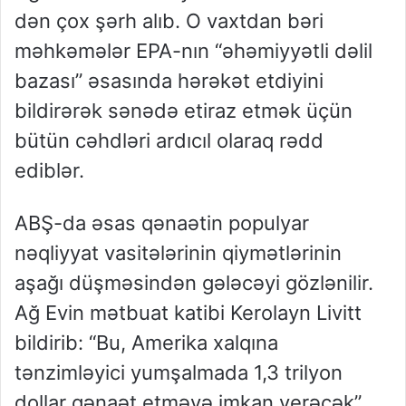
dən çox şərh alıb. O vaxtdan bəri
məhkəmələr EPA-nın “əhəmiyyətli dəlil
bazası” əsasında hərəkət etdiyini
bildirərək sənədə etiraz etmək üçün
bütün cəhdləri ardıcıl olaraq rədd
ediblər.
ABŞ-da əsas qənaətin populyar
nəqliyyat vasitələrinin qiymətlərinin
aşağı düşməsindən gələcəyi gözlənilir.
Ağ Evin mətbuat katibi Kerolayn Livitt
bildirib: “Bu, Amerika xalqına
tənzimləyici yumşalmada 1,3 trilyon
dollar qənaət etməyə imkan verəcək”.