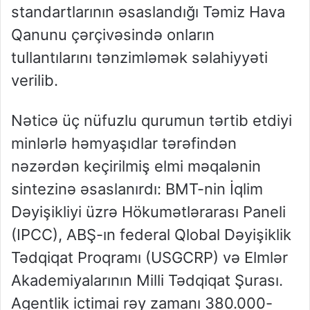
standartlarının əsaslandığı Təmiz Hava
Qanunu çərçivəsində onların
tullantılarını tənzimləmək səlahiyyəti
verilib.
Nəticə üç nüfuzlu qurumun tərtib etdiyi
minlərlə həmyaşıdlar tərəfindən
nəzərdən keçirilmiş elmi məqalənin
sintezinə əsaslanırdı: BMT-nin İqlim
Dəyişikliyi üzrə Hökumətlərarası Paneli
(IPCC), ABŞ-ın federal Qlobal Dəyişiklik
Tədqiqat Proqramı (USGCRP) və Elmlər
Akademiyalarının Milli Tədqiqat Şurası.
Agentlik ictimai rəy zamanı 380.000-