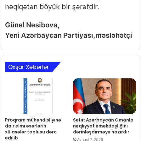
həqiqətən böyük bir şərəfdir.
Günel Nəsibova,
Yeni Azərbaycan Partiyası,məsləhətçi
Oxşar Xəbərlər
Proqram mühəndisliyinə
Səfir: Azərbaycan Omanla
dair elmi əsərlərin
nəqliyyat əməkdaşlığını
xülasələr toplusu dərc
dərinləşdirməyə hazırdır
edilib
Avqust 7, 2026