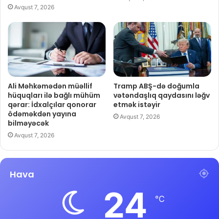
Avqust 7, 2026
Ali Məhkəmədən müəllif
Tramp ABŞ-də doğumla
hüquqları ilə bağlı mühüm
vətəndaşlıq qaydasını ləğv
qərar: İdxalçılar qonorar
etmək istəyir
ödəməkdən yayına
Avqust 7, 2026
bilməyəcək
Avqust 7, 2026
Hava
24
℃