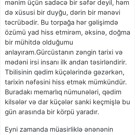
mənim üçün sadəcə bir səfər deyil, həm
də xüsusi bir duyğu, dərin bir mənəvi
təcrübədir. Bu torpağa hər gəlişimdə
özümü yad hiss etmirəm, əksinə, doğma
bir mühitdə olduğumu
anlayıram.Gürcüstanın zəngin tarixi və
mədəni irsi insanı ilk andan təsirləndirir.
Tbilisinin qədim küçələrində gəzərkən,
tarixin nəfəsini hiss etmək mümkündür.
Buradakı memarlıq nümunələri, qədim
kilsələr və dar küçələr sanki keçmişlə bu
gün arasında bir körpü yaradır.
Eyni zamanda müasirliklə ənənənin