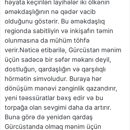
həyata keçirilən layihələr iki ölkənin
əməkdaşlığının nə qədər vacib
olduğunu göstərir. Bu əməkdaşlıq
regionda sabitliyin və inkişafın təmin
olunmasına da mühüm töhfə
verir.Nəticə etibarilə, Gürcüstan mənim
üçün sadəcə bir səfər məkanı deyil,
dostluğun, qardaşlığın və qarşılıqlı
hörmətin simvoludur. Buraya hər
dönüşüm mənəvi zənginlik qazandırır,
yeni təəssüratlar bəxş edir və bu
torpağa olan sevgimi daha da artırır.
Buna görə də yenidən qardaş
Gürcüstanda olmaq mənim üçün