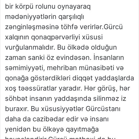
bir körpü rolunu oynayaraq
mədəniyyətlərin qarşılıqlı
zənginləşməsinə töhfə verirlər.Gürcü
xalqının qonaqpərvərliyi xüsusi
vurğulanmalıdır. Bu ölkədə olduğun
zaman sanki öz evindəsən. İnsanların
səmimiyyəti, mehriban münasibəti və
qonağa göstərdikləri diqqət yaddaşlarda
xoş təəssüratlar yaradır. Hər görüş, hər
söhbət insanın yaddaşında silinməz iz
buraxır. Bu xüsusiyyətlər Gürcüstanı
daha da cazibədar edir və insanı
yenidən bu ölkəyə qayıtmağa