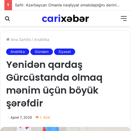
Səfir: Azərbaycan Omanla nəqliyyat əməkdaşlığını dərinləşdirməyə hazırdır
Axtarış
M
Ana Səhifə
/
Analitika
Analitika
Gündəm
Siyasət
Yenidən qardaş
Gürcüstanda olmaq
mənim üçün böyük
şərəfdir
Aprel 7, 2026
1. 404