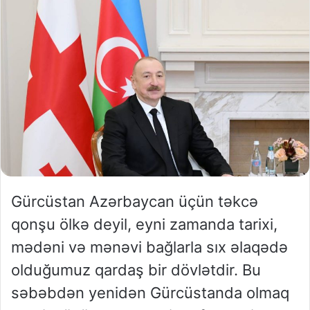
Gürcüstan Azərbaycan üçün təkcə
qonşu ölkə deyil, eyni zamanda tarixi,
mədəni və mənəvi bağlarla sıx əlaqədə
olduğumuz qardaş bir dövlətdir. Bu
səbəbdən yenidən Gürcüstanda olmaq