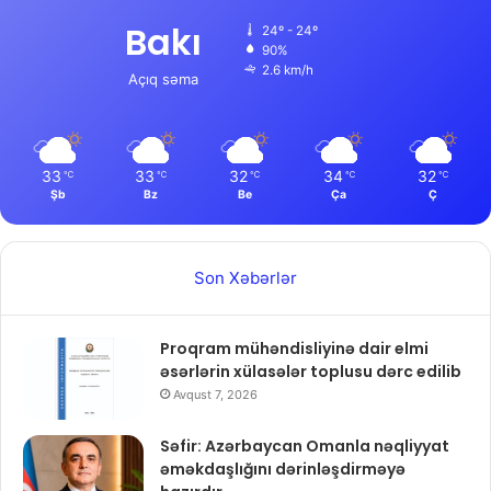
Bakı
24º - 24º
90%
2.6 km/h
Açıq səma
33
33
32
34
32
℃
℃
℃
℃
℃
Şb
Bz
Be
Ça
Ç
Son Xəbərlər
Proqram mühəndisliyinə dair elmi
əsərlərin xülasələr toplusu dərc edilib
Avqust 7, 2026
Səfir: Azərbaycan Omanla nəqliyyat
əməkdaşlığını dərinləşdirməyə