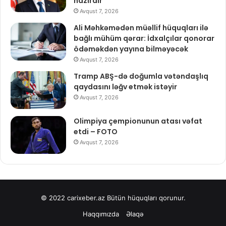
hazırdır
Avqust 7, 2026
Ali Məhkəmədən müəllif hüquqları ilə
bağlı mühüm qərar: İdxalçılar qonorar
ödəməkdən yayına bilməyəcək
Avqust 7, 2026
Tramp ABŞ-də doğumla vətəndaşlıq
qaydasını ləğv etmək istəyir
Avqust 7, 2026
Olimpiya çempionunun atası vəfat
etdi – FOTO
Avqust 7, 2026
© 2022
carixeber.az
Bütün hüquqları qorunur.
Haqqımızda
Əlaqə