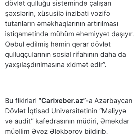
dövlət qulluğu sistemində çalışan
şəxslərin, xüsusilə inzibati vəzifə
tutanların əməkhaqlarının artırılması
istiqamətində mühüm əhəmiyyət daşıyır.
Qəbul edilmiş həmin qərar dövlət
qulluqçularının sosial rifahının daha da
yaxşılaşdırılmasına xidmət edir”.
Bu fikirləri
“Carixeber.az”-
a Azərbaycan
Dövlət İqtisad Universitetinin “Maliyyə
və audit” kafedrasının müdiri, Əməkdar
müəllim Əvəz Ələkbərov bildirib.