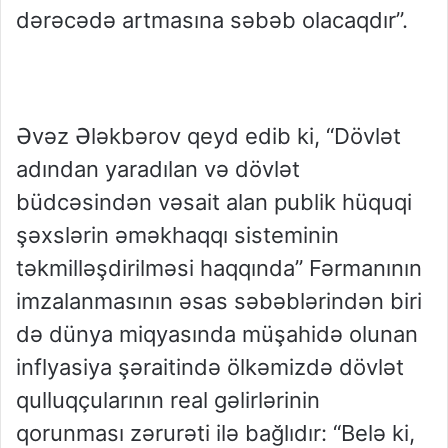
dərəcədə artmasına səbəb olacaqdır”.
Əvəz Ələkbərov qeyd edib ki, “Dövlət
adından yaradılan və dövlət
büdcəsindən vəsait alan publik hüquqi
şəxslərin əməkhaqqı sisteminin
təkmilləşdirilməsi haqqında” Fərmanının
imzalanmasının əsas səbəblərindən biri
də dünya miqyasında müşahidə olunan
inflyasiya şəraitində ölkəmizdə dövlət
qulluqçularının real gəlirlərinin
qorunması zərurəti ilə bağlıdır: “Belə ki,