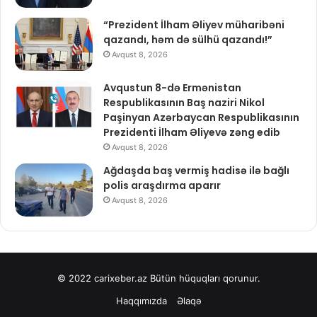
“Prezident İlham Əliyev müharibəni
qazandı, həm də sülhü qazandı!”
Avqust 8, 2026
Avqustun 8-də Ermənistan
Respublikasının Baş naziri Nikol
Paşinyan Azərbaycan Respublikasının
Prezidenti İlham Əliyevə zəng edib
Avqust 8, 2026
Ağdaşda baş vermiş hadisə ilə bağlı
polis araşdırma aparır
Avqust 8, 2026
© 2022
carixeber.az
Bütün hüquqları qorunur.
Haqqımızda
Əlaqə