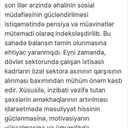
son illər ərzində əhalinin sosial
müdafiəsinin gücləndirilməsi
istiqamətində pensiya və müavinətlər
mütəmadi olaraq indeksləşdirilib. Bu
sahədə balansın təmin olunmasına
ehtiyac yaranmışdı. Eyni zamanda,
dövlət sektorunda çalışan ixtisaslı
kadrların özəl sektora axınının qarşısının
alınması baxımından mühüm önəm kəsb
edir. Xüsusilə, inzibati vəzifə tutan
şəxslərin əməkhaqlarının artırılması
idarəetmədə məsuliyyət hissinin
güclənməsinə, motivasiyanın
yüksəlməsinə və ümumilikdə