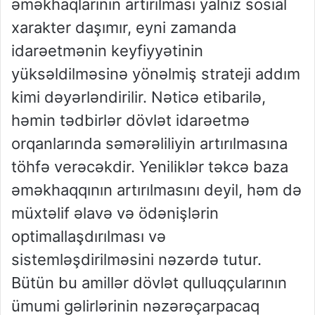
əməkhaqlarının artırılması yalnız sosial
xarakter daşımır, eyni zamanda
idarəetmənin keyfiyyətinin
yüksəldilməsinə yönəlmiş strateji addım
kimi dəyərləndirilir. Nəticə etibarilə,
həmin tədbirlər dövlət idarəetmə
orqanlarında səmərəliliyin artırılmasına
töhfə verəcəkdir. Yeniliklər təkcə baza
əməkhaqqının artırılmasını deyil, həm də
müxtəlif əlavə və ödənişlərin
optimallaşdırılması və
sistemləşdirilməsini nəzərdə tutur.
Bütün bu amillər dövlət qulluqçularının
ümumi gəlirlərinin nəzərəçarpacaq