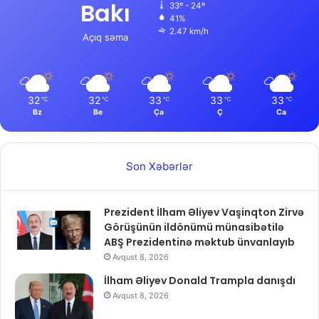
Bakı
33º - 24º
41%
2.47 km/h
Açıq səma
32
32
33
33
33
℃
℃
℃
℃
℃
Bz
Be
Ça
Ç
Ca
Son Xəbərlər
Prezident İlham Əliyev Vaşinqton Zirvə
Görüşünün ildönümü münasibətilə
ABŞ Prezidentinə məktub ünvanlayıb
Avqust 8, 2026
İlham Əliyev Donald Trampla danışdı
Avqust 8, 2026