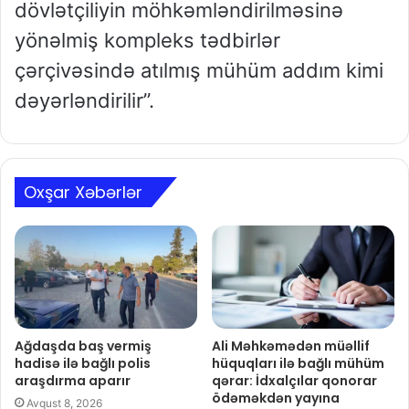
dövlətçiliyin möhkəmləndirilməsinə
yönəlmiş kompleks tədbirlər
çərçivəsində atılmış mühüm addım kimi
dəyərləndirilir”.
Oxşar Xəbərlər
Ağdaşda baş vermiş
Ali Məhkəmədən müəllif
hadisə ilə bağlı polis
hüquqları ilə bağlı mühüm
araşdırma aparır
qərar: İdxalçılar qonorar
ödəməkdən yayına
Avqust 8, 2026