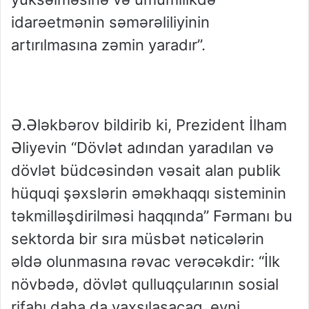
idarəetmənin səmərəliliyinin
artırılmasına zəmin yaradır”.
Ə.Ələkbərov bildirib ki, Prezident İlham
Əliyevin “Dövlət adından yaradılan və
dövlət büdcəsindən vəsait alan publik
hüquqi şəxslərin əməkhaqqı sisteminin
təkmilləşdirilməsi haqqında” Fərmanı bu
sektorda bir sıra müsbət nəticələrin
əldə olunmasına rəvac verəcəkdir: “İlk
növbədə, dövlət qulluqçularının sosial
rifahı daha da yaxşılaşacaq, eyni