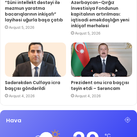
“Süni intellekt dəstəyi ilə
Azərbaycan–Qırğız
məzmun yaratma
İnvestisiya Fondunun
bacarıqlarının inkişafı”
kapitalının artırılması:
layihəsi uğurla başa çatıb
iqtisadi əməkdaşlığın yeni
inkişaf mərhələsi
Avqust 5, 2026
Avqust 5, 2026
Sədərəkdən Culfaya icra
Prezident onu icra başçısı
başçısı göndərildi
təyin etdi – Sərəncam
Avqust 4, 2026
Avqust 4, 2026
Hava
℃