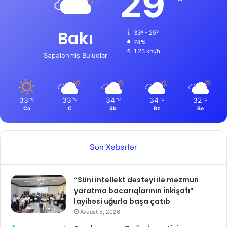
29
Bakı
33º - 25º
74%
1.23 km/h
Səpələnmiş Buludlar
33
33
34
34
32
℃
℃
℃
℃
℃
Ca
C
Şb
Bz
Be
Son Xəbərlər
“Süni intellekt dəstəyi ilə məzmun
yaratma bacarıqlarının inkişafı”
layihəsi uğurla başa çatıb
Avqust 5, 2026