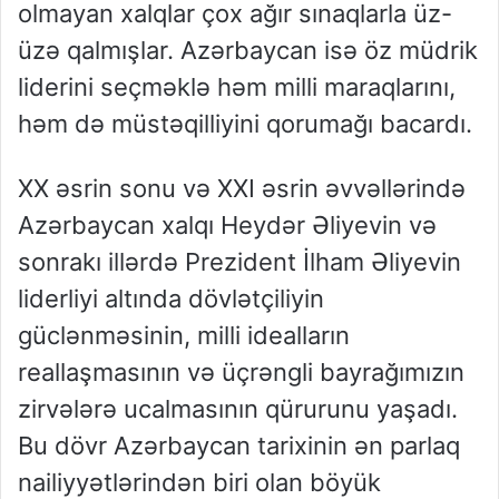
olmayan xalqlar çox ağır sınaqlarla üz-
üzə qalmışlar. Azərbaycan isə öz müdrik
liderini seçməklə həm milli maraqlarını,
həm də müstəqilliyini qorumağı bacardı.
XX əsrin sonu və XXI əsrin əvvəllərində
Azərbaycan xalqı Heydər Əliyevin və
sonrakı illərdə Prezident İlham Əliyevin
liderliyi altında dövlətçiliyin
güclənməsinin, milli idealların
reallaşmasının və üçrəngli bayrağımızın
zirvələrə ucalmasının qürurunu yaşadı.
Bu dövr Azərbaycan tarixinin ən parlaq
nailiyyətlərindən biri olan böyük