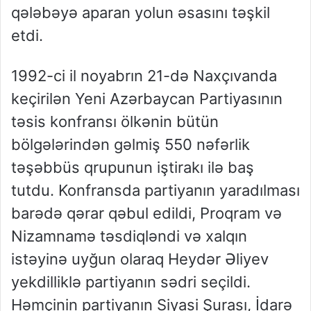
qələbəyə aparan yolun əsasını təşkil
etdi.
1992-ci il noyabrın 21-də Naxçıvanda
keçirilən Yeni Azərbaycan Partiyasının
təsis konfransı ölkənin bütün
bölgələrindən gəlmiş 550 nəfərlik
təşəbbüs qrupunun iştirakı ilə baş
tutdu. Konfransda partiyanın yaradılması
barədə qərar qəbul edildi, Proqram və
Nizamnamə təsdiqləndi və xalqın
istəyinə uyğun olaraq Heydər Əliyev
yekdilliklə partiyanın sədri seçildi.
Həmçinin partiyanın Siyasi Şurası, İdarə