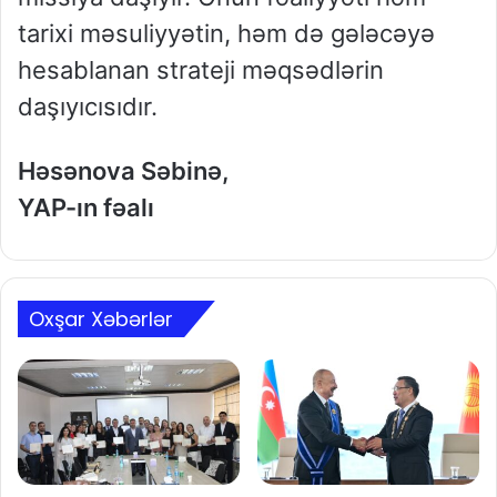
tarixi məsuliyyətin, həm də gələcəyə
hesablanan strateji məqsədlərin
daşıyıcısıdır.
Həsənova Səbinə,
YAP-ın fəalı
Oxşar Xəbərlər