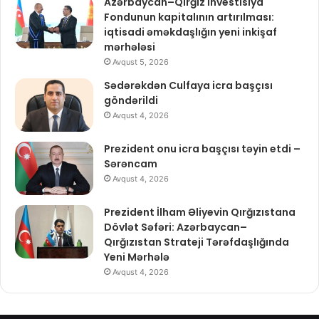
Azərbaycan–Qırğız İnvestisiya
Fondunun kapitalının artırılması:
iqtisadi əməkdaşlığın yeni inkişaf
mərhələsi
Avqust 5, 2026
Sədərəkdən Culfaya icra başçısı
göndərildi
Avqust 4, 2026
Prezident onu icra başçısı təyin etdi –
Sərəncam
Avqust 4, 2026
Prezident İlham Əliyevin Qırğızıstana
Dövlət Səfəri: Azərbaycan–
Qırğızıstan Strateji Tərəfdaşlığında
Yeni Mərhələ
Avqust 4, 2026