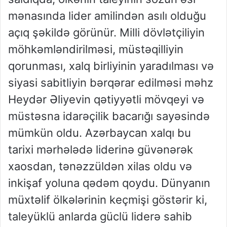
mənasında lider amilindən asılı olduğu
açıq şəkildə görünür. Milli dövlətçiliyin
möhkəmləndirilməsi, müstəqilliyin
qorunması, xalq birliyinin yaradılması və
siyasi sabitliyin bərqərar edilməsi məhz
Heydər Əliyevin qətiyyətli mövqeyi və
müstəsna idarəçilik bacarığı sayəsində
mümkün oldu. Azərbaycan xalqı bu
tarixi mərhələdə liderinə güvənərək
xaosdan, tənəzzüldən xilas oldu və
inkişaf yoluna qədəm qoydu. Dünyanın
müxtəlif ölkələrinin keçmişi göstərir ki,
taleyüklü anlarda güclü liderə sahib