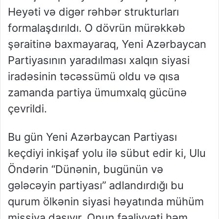
Heyəti və digər rəhbər strukturları
formalaşdırıldı. O dövrün mürəkkəb
şəraitinə baxmayaraq, Yeni Azərbaycan
Partiyasının yaradılması xalqın siyasi
iradəsinin təcəssümü oldu və qısa
zamanda partiya ümumxalq gücünə
çevrildi.
Bu gün Yeni Azərbaycan Partiyası
keçdiyi inkişaf yolu ilə sübut edir ki, Ulu
Öndərin “Dünənin, bugünün və
gələcəyin partiyası” adlandırdığı bu
qurum ölkənin siyasi həyatında mühüm
missiya daşıyır. Onun fəaliyyəti həm