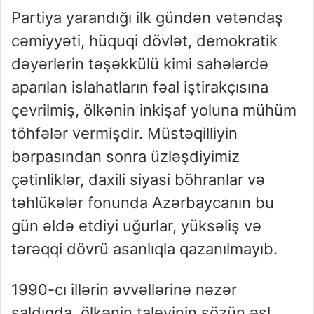
Partiya yarandığı ilk gündən vətəndaş
cəmiyyəti, hüquqi dövlət, demokratik
dəyərlərin təşəkkülü kimi sahələrdə
aparılan islahatların fəal iştirakçısına
çevrilmiş, ölkənin inkişaf yoluna mühüm
töhfələr vermişdir. Müstəqilliyin
bərpasından sonra üzləşdiyimiz
çətinliklər, daxili siyasi böhranlar və
təhlükələr fonunda Azərbaycanın bu
gün əldə etdiyi uğurlar, yüksəliş və
tərəqqi dövrü asanlıqla qazanılmayıb.
1990-cı illərin əvvəllərinə nəzər
saldıqda, ölkənin taleyinin sözün əsl