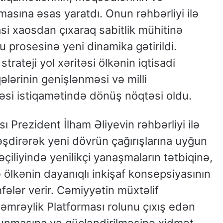
masına əsas yaratdı. Onun rəhbərliyi ilə
i xaosdan çıxaraq sabitlik mühitinə
prosesinə yeni dinamika gətirildi.
rateji yol xəritəsi ölkənin iqtisadi
lərinin genişlənməsi və milli
əsi istiqamətində dönüş nöqtəsi oldu.
 Prezident İlham Əliyevin rəhbərliyi ilə
əşdirərək yeni dövrün çağırışlarına uyğun
əçiliyində yenilikçi yanaşmaların tətbiqinə,
ə ölkənin dayanıqlı inkişaf konsepsiyasının
ələr verir. Cəmiyyətin müxtəlif
həmrəylik Platforması rolunu çıxış edən
runmasına və gücləndirilməsinə xidmət