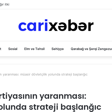
ır itki
t
Sosial
Elm və Təhsil
Səhiyyə
Qarabağ və Şərqi Zəngəzu
 yaranması: müasir dövlətçilik yolunda strateji başlanğıc
tiyasının yaranması:
olunda strateji başlanğıc