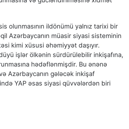
is olunmasının ildönümü yalnız tarixi bir
qil Azərbaycanın müasir siyasi sisteminin
si kimi xüsusi əhəmiyyət daşıyır.
düyü işlər ölkənin sürdürülebilir inkişafına,
 qorunmasına hədəflənmişdir. Bu ənənə
 və Azərbaycanın gələcək inkişaf
əsində YAP əsas siyasi qüvvələrdən biri