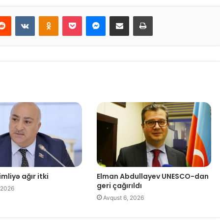
Reddit
VKontakte
Odnoklassniki
Pocket
Messenger
Email ilə paylaş
Print
mliyə ağır itki
Elman Abdullayev UNESCO-dan
geri çağırıldı
 2026
Avqust 6, 2026