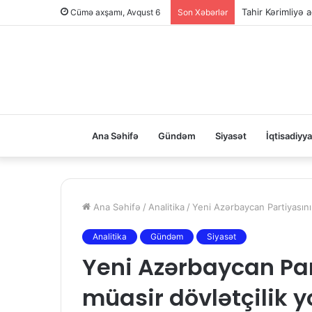
Tahir Kərimliyə ağ
Cümə axşamı, Avqust 6
Son Xəbərlər
Ana Səhifə
Gündəm
Siyasət
İqtisadiyya
Ana Səhifə
/
Analitika
/
Yeni Azərbaycan Partiyasının
Analitika
Gündəm
Siyasət
Yeni Azərbaycan Par
müasir dövlətçilik y