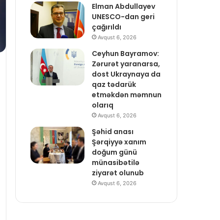
Elman Abdullayev
UNESCO-dan geri
çağırıldı
Avqust 6, 2026
Ceyhun Bayramov:
Zərurət yaranarsa,
dost Ukraynaya da
qaz tədarük
etməkdən məmnun
olarıq
Avqust 6, 2026
Şəhid anası
Şərqiyyə xanım
doğum günü
münasibətilə
ziyarət olunub
Avqust 6, 2026