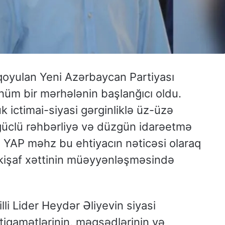
 qoyulan Yeni Azərbaycan Partiyası
üm bir mərhələnin başlanğıcı oldu.
ictimai-siyasi gərginliklə üz-üzə
 güclü rəhbərliyə və düzgün idarəetmə
 YAP məhz bu ehtiyacın nəticəsi olaraq
nkişaf xəttinin müəyyənləşməsində
i Lider Heydər Əliyevin siyasi
stiqamətlərinin, məqsədlərinin və