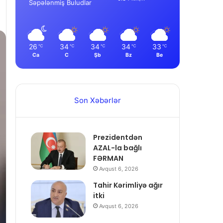
Səpələnmiş Buludlar
26
34
34
34
33
℃
℃
℃
℃
℃
Ca
C
Şb
Bz
Be
Son Xəbərlər
Prezidentdən
AZAL-la bağlı
FƏRMAN
Avqust 6, 2026
Tahir Kərimliyə ağır
itki
Avqust 6, 2026