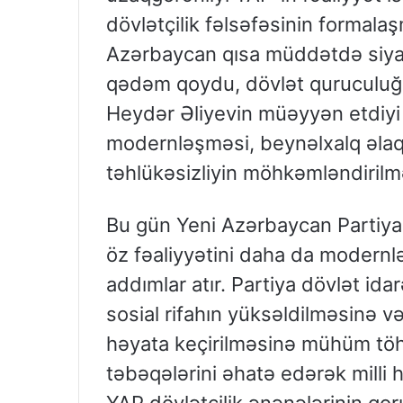
dövlətçilik fəlsəfəsinin formalaş
Azərbaycan qısa müddətdə siyas
qədəm qoydu, dövlət quruculuğu 
Heydər Əliyevin müəyyən etdiyi st
modernləşməsi, beynəlxalq əlaqə
təhlükəsizliyin möhkəmləndirilm
Bu gün Yeni Azərbaycan Partiyası
öz fəaliyyətini daha da modernl
addımlar atır. Partiya dövlət idar
sosial rifahın yüksəldilməsinə v
həyata keçirilməsinə mühüm töhf
təbəqələrini əhatə edərək milli 
YAP dövlətçilik ənənələrinin qo