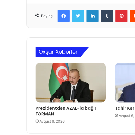
Facebook
Twitter
LinkedIn
Tumblr
Pinterest
Paylaş
Oxşar Xəbərlər
Prezidentdən AZAL-la bağlı
Tahir Kəri
FƏRMAN
Avqust 6,
Avqust 6, 2026