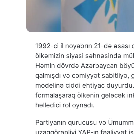
1992-ci il noyabrın 21-də əsası
ölkəmizin siyasi səhnəsində müh
Həmin dövrdə Azərbaycan böyük 
qalmışdı və cəmiyyət sabitliyə,
modelinə ciddi ehtiyac duyurdu.
formalaşaraq ölkənin gələcək i
həlledici rol oynadı.
Partiyanın qurucusu və Ümummill
uzaqgörənliyi YAP-ın fəaliyyət i