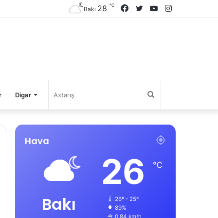
℃
28
Facebook
Twitter
YouTube
Instagram
Bakı
Axtarış
r
Digər
Hava
26
℃
Bakı
26º - 25º
89%
0.84 km/h