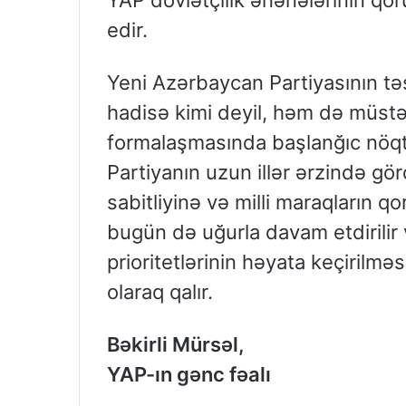
edir.
Yeni Azərbaycan Partiyasının təs
hadisə kimi deyil, həm də müstə
formalaşmasında başlanğıc nöqtə
Partiyanın uzun illər ərzində gör
sabitliyinə və milli maraqların
bugün də uğurla davam etdirilir
prioritetlərinin həyata keçirilm
olaraq qalır.
Bəkirli Mürsəl,
YAP-ın gənc fəalı