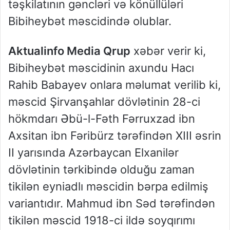
təşkilatının gəncləri və könüllüləri
Bibiheybət məscidində olublar.
Aktualinfo Media Qrup
xəbər verir ki,
Bibiheybət məscidinin axundu Hacı
Rahib Babayev onlara məlumat verilib ki,
məscid Şirvanşahlar dövlətinin 28-ci
hökmdarı Əbü-l-Fəth Fərruxzad ibn
Axsitan ibn Fəribürz tərəfindən XIII əsrin
II yarısında Azərbaycan Elxanilər
dövlətinin tərkibində olduğu zaman
tikilən eyniadlı məscidin bərpa edilmiş
variantıdır. Mahmud ibn Səd tərəfindən
tikilən məscid 1918-ci ildə soyqırımı