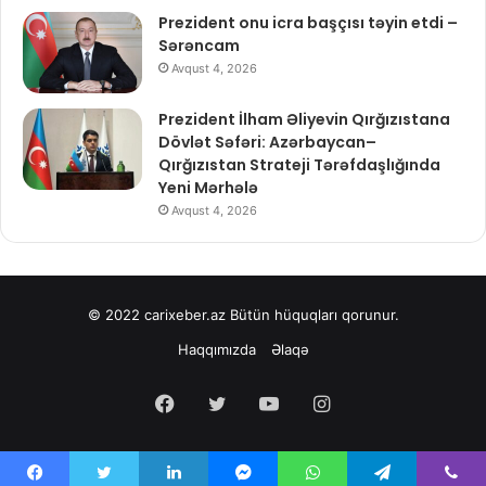
Prezident onu icra başçısı təyin etdi –
Sərəncam
Avqust 4, 2026
Prezident İlham Əliyevin Qırğızıstana
Dövlət Səfəri: Azərbaycan–
Qırğızıstan Strateji Tərəfdaşlığında
Yeni Mərhələ
Avqust 4, 2026
© 2022
carixeber.az
Bütün hüquqları qorunur.
Haqqımızda
Əlaqə
Facebook
Twitter
YouTube
Instagram