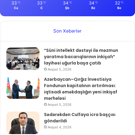
33
33
34
34
32
℃
℃
℃
℃
℃
Ca
C
Şb
Bz
Be
Son Xəbərlər
“Süni intellekt dəstəyi ilə məzmun
yaratma bacarıqlarının inkişafı”
layihəsi uğurla başa çatıb
Avqust 5, 2026
Azərbaycan–Qırğız İnvestisiya
Fondunun kapitalının artırılması:
iqtisadi əməkdaşlığın yeni inkişaf
mərhələsi
Avqust 5, 2026
Sədərəkdən Culfaya icra başçısı
göndərildi
Avqust 4, 2026