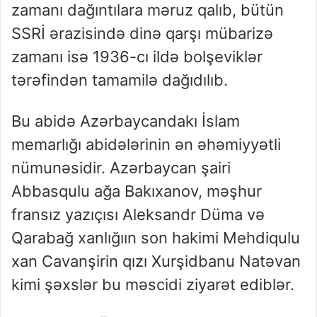
zamanı dağıntılara məruz qalıb, bütün
SSRİ ərazisində dinə qarşı mübarizə
zamanı isə 1936-cı ildə bolşeviklər
tərəfindən tamamilə dağıdılıb.
Bu abidə Azərbaycandakı İslam
memarlığı abidələrinin ən əhəmiyyətli
nümunəsidir. Azərbaycan şairi
Abbasqulu ağa Bakıxanov, məşhur
fransız yazıçısı Aleksandr Düma və
Qarabağ xanlığıın son hakimi Mehdiqulu
xan Cavanşirin qızı Xurşidbanu Natəvan
kimi şəxslər bu məscidi ziyarət ediblər.