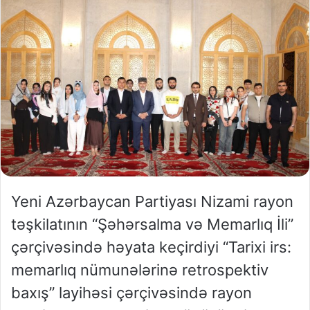
Yeni Azərbaycan Partiyası Nizami rayon
təşkilatının “Şəhərsalma və Memarlıq İli”
çərçivəsində həyata keçirdiyi “Tarixi irs:
memarlıq nümunələrinə retrospektiv
baxış” layihəsi çərçivəsində rayon