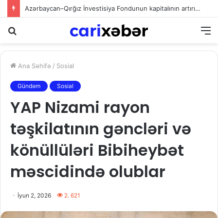
Axtarış
M
Ana Səhifə
/
Sosial
Gündəm
Sosial
YAP Nizami rayon
təşkilatının gəncləri və
könüllüləri Bibiheybət
məscidində olublar
İyun 2, 2026
2. 621