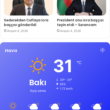
Sədərəkdən Culfaya icra
Prezident onu icra başçısı
başçısı göndərildi
təyin etdi – Sərəncam
Avqust 4, 2026
Avqust 4, 2026
Hava
31
℃
Bakı
33º - 25º
65%
1.72 km/h
Açıq səma