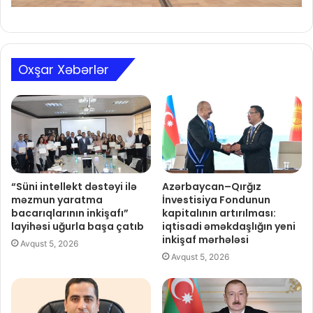
Oxşar Xəbərlər
“Süni intellekt dəstəyi ilə
Azərbaycan–Qırğız
məzmun yaratma
İnvestisiya Fondunun
bacarıqlarının inkişafı”
kapitalının artırılması:
layihəsi uğurla başa çatıb
iqtisadi əməkdaşlığın yeni
inkişaf mərhələsi
Avqust 5, 2026
Avqust 5, 2026