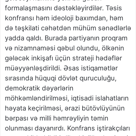
formalaşmasını dəstəkləyirdilər. Təsis
konfransı həm ideoloji baxımdan, həm
də təşkilati cəhətdən mühüm sənədlərlə
yadda qaldı. Burada partiyanın proqram
və nizamnaməsi qəbul olundu, ölkənin
gələcək inkişafı üçün strateji hədəflər
müəyyənləşdirildi. Əsas istiqamətlər
sırasında hüquqi dövlət quruculuğu,
demokratik dəyərlərin
möhkəmləndirilməsi, iqtisadi islahatların
həyata keçirilməsi, ərazi bütövlüyünün
bərpası və milli həmrəyliyin təmin
olunması dayanırdı. Konfrans iştirakçıları