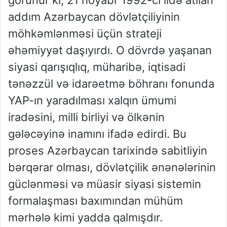
addım Azərbaycan dövlətçiliyinin
möhkəmlənməsi üçün strateji
əhəmiyyət daşıyırdı. O dövrdə yaşanan
siyasi qarışıqlıq, müharibə, iqtisadi
tənəzzül və idarəetmə böhranı fonunda
YAP-ın yaradılması xalqın ümumi
iradəsini, milli birliyi və ölkənin
gələcəyinə inamını ifadə edirdi. Bu
proses Azərbaycan tarixində sabitliyin
bərqərar olması, dövlətçilik ənənələrinin
güclənməsi və müasir siyasi sistemin
formalaşması baxımından mühüm
mərhələ kimi yadda qalmışdır.