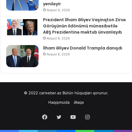
yeniləyir
Avqust 9, 2026
Prezident İlham Əliyev Vaşinqton Zirvə
Görüşünün ildönümü münasibətilə
ABŞ Prezidentinə məktub ünvanlayıb
Avqust 8, 2026
İlham Əliyev Donald Trampla danışdı
Avqust 8, 2026
© 2022
carixeber.az
Bütün hüquqları qorunur.
Haqqımızda
Əlaqə
Facebook
Twitter
YouTube
Instagram