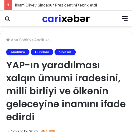
İlham Əliyev Sinqapur Prezidentini təbrik etdi
Axtarış
M
Ana Səhifə
/
Analitika
Analitika
Gündəm
Siyasət
YAP-ın yaradılması
xalqın ümumi iradəsini,
milli birliyi və ölkənin
gələcəyinə inamını ifadə
edirdi
Noyabr 19, 2025
1. 698