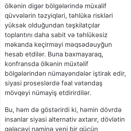
ölkənin digər bölgələrində müxalif
qüvvələrin təzyiqləri, təhlükə riskləri
yüksək olduğundan təşkilatçılar
toplantını daha sabit və təhlükəsiz
məkanda keçirməyi məqsədəuyğun
hesab etdilər. Buna baxmayaraq,
konfransda ölkənin müxtəlif
bölgələrindən nümayəndələr iştirak edir,
siyasi proseslərdə fəal vətəndaş
mövqeyi nümayiş etdirirdilər.
Bu, həm də göstərirdi ki, həmin dövrdə
insanlar siyasi alternativ axtarır, dövlətin
gələcəyi naminə yeni bir gücün