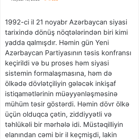
1992-ci il 21 noyabr Azərbaycan siyasi
tarixində dönüş nöqtələrindən biri kimi
yadda qalmışdır. Həmin gün Yeni
Azərbaycan Partiyasının təsis konfransı
keçirildi və bu proses həm siyasi
sistemin formalaşmasına, həm də
ölkədə dövlətçiliyin gələcək inkişaf
istiqamətlərinin müəyyənləşməsinə
mühüm təsir göstərdi. Həmin dövr ölkə
üçün olduqca çətin, ziddiyyətli və
təhlükəli bir mərhələ idi. Müstəqilliyin
elanından cəmi bir il keçmişdi, lakin