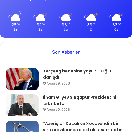
28
32
33
33
33
℃
℃
℃
℃
℃
Bz
Be
Ça
Ç
Ca
Son Xəbərlər
Xərçəng bədəninə yayılır – Oğlu
danışdı
Avqust 9, 2026
İlham Əliyev Sinqapur Prezidentini
təbrik etdi
Avqust 9, 2026
“Azərişıq” Xocalı və Xocavəndin bir
sıra ərazilərində elektrik təsərrüfatını