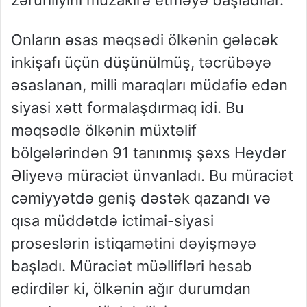
Onların əsas məqsədi ölkənin gələcək
inkişafı üçün düşünülmüş, təcrübəyə
əsaslanan, milli maraqları müdafiə edən
siyasi xətt formalaşdırmaq idi. Bu
məqsədlə ölkənin müxtəlif
bölgələrindən 91 tanınmış şəxs Heydər
Əliyevə müraciət ünvanladı. Bu müraciət
cəmiyyətdə geniş dəstək qazandı və
qısa müddətdə ictimai-siyasi
proseslərin istiqamətini dəyişməyə
başladı. Müraciət müəllifləri hesab
edirdilər ki, ölkənin ağır durumdan