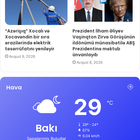
“Azərişıq” Xocalı və
Prezident İlham Əliyev
Xocavəndin bir sıra
Vaşinqton Zirvə Görüşünün
ərazilərində elektrik
ildönümü münasibətilə ABŞ
təsərrüfatını yeniləyir
Prezidentinə məktub
ünvanlayıb
Avqust 9, 2026
Avqust 8, 2026
Hava
29
℃
Bakı
29º - 24º
67%
6.04 km/h
Səpələnmiş Buludlar