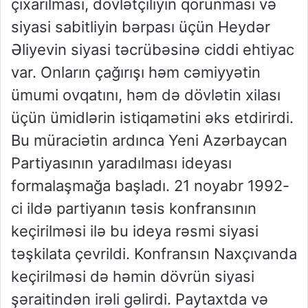
çıxarılması, dövlətçiliyin qorunması və
siyasi sabitliyin bərpası üçün Heydər
Əliyevin siyasi təcrübəsinə ciddi ehtiyac
var. Onların çağırışı həm cəmiyyətin
ümumi ovqatını, həm də dövlətin xilası
üçün ümidlərin istiqamətini əks etdirirdi.
Bu müraciətin ardınca Yeni Azərbaycan
Partiyasının yaradılması ideyası
formalaşmağa başladı. 21 noyabr 1992-
ci ildə partiyanın təsis konfransının
keçirilməsi ilə bu ideya rəsmi siyasi
təşkilata çevrildi. Konfransın Naxçıvanda
keçirilməsi də həmin dövrün siyasi
şəraitindən irəli gəlirdi. Paytaxtda və