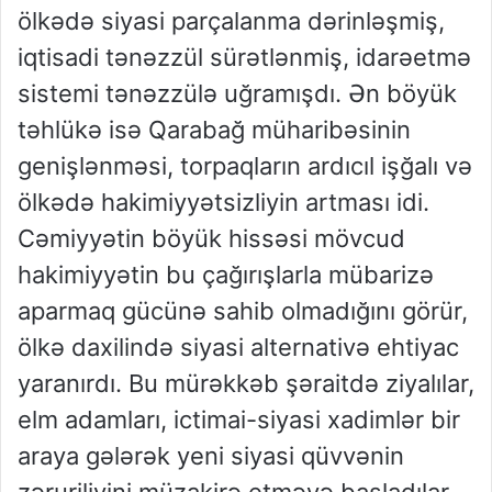
ölkədə siyasi parçalanma dərinləşmiş,
iqtisadi tənəzzül sürətlənmiş, idarəetmə
sistemi tənəzzülə uğramışdı. Ən böyük
təhlükə isə Qarabağ müharibəsinin
genişlənməsi, torpaqların ardıcıl işğalı və
ölkədə hakimiyyətsizliyin artması idi.
Cəmiyyətin böyük hissəsi mövcud
hakimiyyətin bu çağırışlarla mübarizə
aparmaq gücünə sahib olmadığını görür,
ölkə daxilində siyasi alternativə ehtiyac
yaranırdı. Bu mürəkkəb şəraitdə ziyalılar,
elm adamları, ictimai-siyasi xadimlər bir
araya gələrək yeni siyasi qüvvənin
zəruriliyini müzakirə etməyə başladılar.