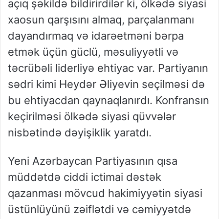
açıq şəkildə bildirirdilər ki, ölkədə siyasi
xaosun qarşısını almaq, parçalanmanı
dayandırmaq və idarəetməni bərpa
etmək üçün güclü, məsuliyyətli və
təcrübəli liderliyə ehtiyac var. Partiyanın
sədri kimi Heydər Əliyevin seçilməsi də
bu ehtiyacdan qaynaqlanırdı. Konfransın
keçirilməsi ölkədə siyasi qüvvələr
nisbətində dəyişiklik yaratdı.
Yeni Azərbaycan Partiyasının qısa
müddətdə ciddi ictimai dəstək
qazanması mövcud hakimiyyətin siyasi
üstünlüyünü zəiflətdi və cəmiyyətdə