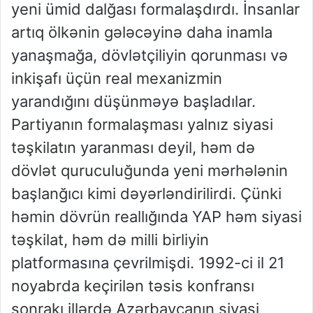
yeni ümid dalğası formalaşdırdı. İnsanlar
artıq ölkənin gələcəyinə daha inamla
yanaşmağa, dövlətçiliyin qorunması və
inkişafı üçün real mexanizmin
yarandığını düşünməyə başladılar.
Partiyanın formalaşması yalnız siyasi
təşkilatın yaranması deyil, həm də
dövlət quruculuğunda yeni mərhələnin
başlanğıcı kimi dəyərləndirilirdi. Çünki
həmin dövrün reallığında YAP həm siyasi
təşkilat, həm də milli birliyin
platformasına çevrilmişdi. 1992-ci il 21
noyabrda keçirilən təsis konfransı
sonrakı illərdə Azərbaycanın siyasi