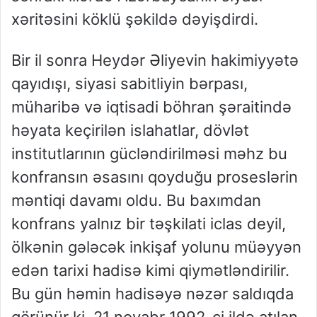
xəritəsini köklü şəkildə dəyişdirdi.
Bir il sonra Heydər Əliyevin hakimiyyətə
qayıdışı, siyasi sabitliyin bərpası,
müharibə və iqtisadi böhran şəraitində
həyata keçirilən islahatlar, dövlət
institutlarının gücləndirilməsi məhz bu
konfransın əsasını qoyduğu proseslərin
məntiqi davamı oldu. Bu baxımdan
konfrans yalnız bir təşkilati iclas deyil,
ölkənin gələcək inkişaf yolunu müəyyən
edən tarixi hadisə kimi qiymətləndirilir.
Bu gün həmin hadisəyə nəzər saldıqda
görünür ki, 21 noyabr 1992-ci ildə atılan