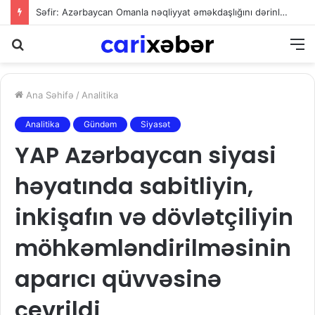
Səfir: Azərbaycan Omanla nəqliyyat əməkdaşlığını dərinləşdirməyə hazırdır
Axtarış
M
Ana Səhifə
/
Analitika
Analitika
Gündəm
Siyasət
YAP Azərbaycan siyasi
həyatında sabitliyin,
inkişafın və dövlətçiliyin
möhkəmləndirilməsinin
aparıcı qüvvəsinə
çevrildi