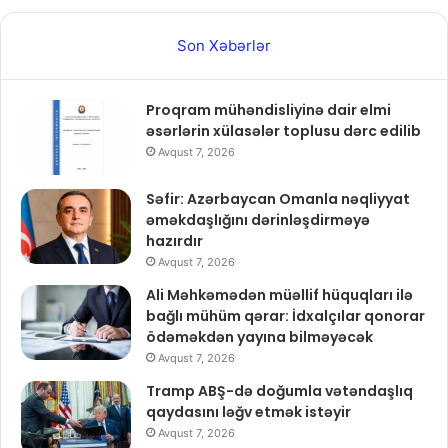
Son Xəbərlər
Proqram mühəndisliyinə dair elmi
əsərlərin xülasələr toplusu dərc edilib
Avqust 7, 2026
Səfir: Azərbaycan Omanla nəqliyyat
əməkdaşlığını dərinləşdirməyə
hazırdır
Avqust 7, 2026
Ali Məhkəmədən müəllif hüquqları ilə
bağlı mühüm qərar: İdxalçılar qonorar
ödəməkdən yayına bilməyəcək
Avqust 7, 2026
Tramp ABŞ-də doğumla vətəndaşlıq
qaydasını ləğv etmək istəyir
Avqust 7, 2026