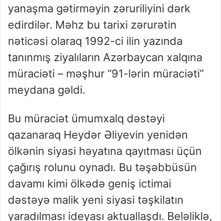
yanaşma gətirməyin zəruriliyini dərk
edirdilər. Məhz bu tarixi zərurətin
nəticəsi olaraq 1992-ci ilin yazında
tanınmış ziyalıların Azərbaycan xalqına
müraciəti – məşhur “91-lərin müraciəti”
meydana gəldi.
Bu müraciət ümumxalq dəstəyi
qazanaraq Heydər Əliyevin yenidən
ölkənin siyasi həyatına qayıtması üçün
çağırış rolunu oynadı. Bu təşəbbüsün
davamı kimi ölkədə geniş ictimai
dəstəyə malik yeni siyasi təşkilatın
yaradılması ideyası aktuallaşdı. Beləliklə,