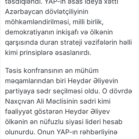
təsdiqləndi. YAP-ın əsas ideya xətti
Azərbaycan dövlətçiliyinin
möhkəmləndirilməsi, milli birlik,
demokratiyanın inkişafı və ölkənin
qarşısında duran strateji vəzifələrin həlli
kimi prinsiplərə əsaslanırdı.
Təsis konfransının ən mühüm
məqamlarından biri Heydər Əliyevin
partiyaya sədr seçilməsi oldu. O dövrdə
Naxçıvan Ali Məclisinin sədri kimi
fəaliyyət göstərən Heydər Əliyev
ölkənin ən nüfuzlu siyasi lideri hesab
olunurdu. Onun YAP-ın rəhbərliyinə