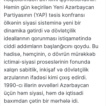
Həmin gün keçirilən Yeni Azərbaycan
Partiyasının (YAP) təsis konfransı
ölkənin siyasi sisteminə yeni bir
dinamika gətirdi və dövlətçilik
ideallarının qorunması istiqamətində
ciddi addımların başlanğıcını qoydu. Bu
hadisə, həmçinin, o dövrün mürəkkəb
ictimai-siyasi proseslərinin fonunda
xalqın sabitlik, inkişaf və dövlətçilik
arzularının ifadəsi kimi çıxış edirdi.
1990-cı illərin əvvəlləri Azərbaycan
üçün həm siyasi, həm də iqtisadi
baxımdan çətin bir mərhələ idi.