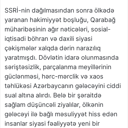
SSRİ-nin dağılmasından sonra ölkədə
yaranan hakimiyyət boşluğu, Qarabağ
müharibəsinin ağır nəticələri, sosial-
iqtisadi böhran və daxili siyasi
çəkişmələr xalqda dərin narazılıq
yaratmışdı. Dövlətin idarə olunmasında
səriştəsizlik, parçalanma meyillərinin
güclənməsi, hərc-mərclik və xaos
təhlükəsi Azərbaycanın gələcəyini ciddi
sual altına alırdı. Belə bir şəraitdə
sağlam düşüncəli ziyalılar, ölkənin
gələcəyi ilə bağlı məsuliyyət hiss edən
insanlar siyasi fəaliyyətə yeni bir