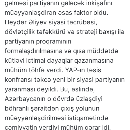
gəlməsi partiyanın gələcək inkişafını
müəyyənləşdirən əsas faktor oldu.
Heydər Əliyev siyasi təcrübəsi,
dövlətçilik təfəkkürü və strateji baxışı ilə
partiyanın proqramının
formalaşdırılmasına və qısa müddətdə
kütləvi ictimai dayaqlar qazanmasına
mühüm töhfə verdi. YAP-ın təsis
konfransı təkcə yeni bir siyasi partiyanın
yaranması deyildi. Bu, əslində,
Azərbaycanın o dövrdə üzləşdiyi
böhranlı şəraitdən çıxış yolunun
müəyyənləşdirilməsi istiqamətində
cəmiyyətin verdiyi mühüm qərar idi.