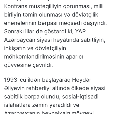
Konfrans müstəqilliyin qorunması, milli
birliyin təmin olunması və dövlətçilik
ənənələrinin bərpası məqsədi daşıyırdı.
Sonrakı illər də göstərdi ki, YAP
Azərbaycan siyasi həyatında sabitliyin,
inkişafın və dövlətçiliyin
möhkəmləndirilməsinin aparıcı
qüvvəsinə çevrildi.
1993-cü ildən başlayaraq Heydər
Əliyevin rəhbərliyi altında ölkədə siyasi
sabitlik bərpa olundu, sosial-iqtisadi
islahatlara zəmin yaradıldı və
Azərbaycanın beynəlxalq mövqeyi