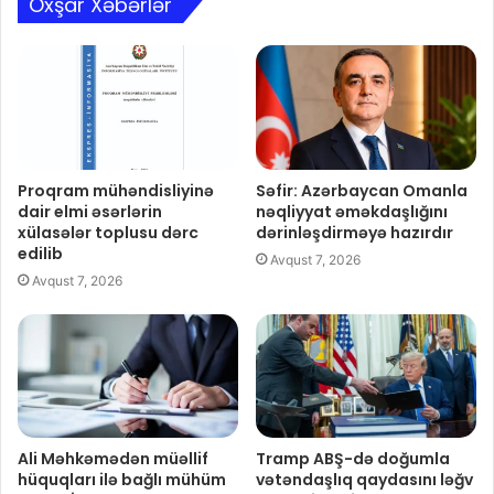
Oxşar Xəbərlər
Proqram mühəndisliyinə
Səfir: Azərbaycan Omanla
dair elmi əsərlərin
nəqliyyat əməkdaşlığını
xülasələr toplusu dərc
dərinləşdirməyə hazırdır
edilib
Avqust 7, 2026
Avqust 7, 2026
Ali Məhkəmədən müəllif
Tramp ABŞ-də doğumla
hüquqları ilə bağlı mühüm
vətəndaşlıq qaydasını ləğv