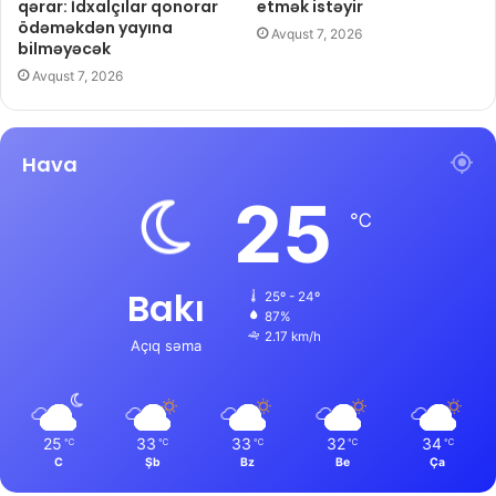
qərar: İdxalçılar qonorar
etmək istəyir
ödəməkdən yayına
Avqust 7, 2026
bilməyəcək
Avqust 7, 2026
Hava
25
℃
Bakı
25º - 24º
87%
2.17 km/h
Açıq səma
25
33
33
32
34
℃
℃
℃
℃
℃
C
Şb
Bz
Be
Ça