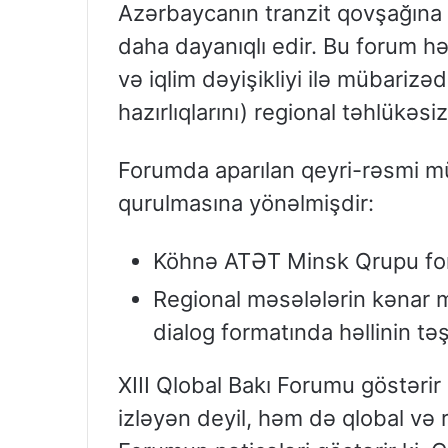
Azərbaycanın tranzit qovşağına ç
daha dayanıqlı edir. Bu forum h
və iqlim dəyişikliyi ilə mübarizə
hazırlıqlarını) regional təhlükəsi
Forumda aparılan qeyri-rəsmi mü
qurulmasına yönəlmişdir:
Köhnə ATƏT Minsk Qrupu form
Regional məsələlərin kənar 
dialog formatında həllinin təş
XIII Qlobal Bakı Forumu göstərir
izləyən deyil, həm də qlobal və 