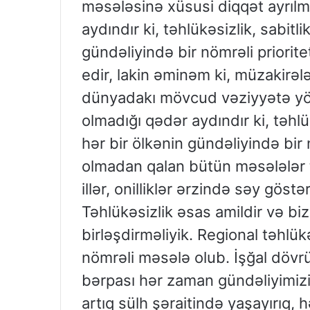
məsələsinə xüsusi diqqət ayrılmı
aydındır ki, təhlükəsizlik, sabitl
gündəliyində bir nömrəli priorite
edir, lakin əminəm ki, müzakirə
dünyadakı mövcud vəziyyətə yön
olmadığı qədər aydındır ki, təhlü
hər bir ölkənin gündəliyində bir 
olmadan qalan bütün məsələlər 
illər, onilliklər ərzində səy göstər
Təhlükəsizlik əsas amildir və bi
birləşdirməliyik. Regional təhl
nömrəli məsələ olub. İşğal dövr
bərpası hər zaman gündəliyimizin
artıq sülh şəraitində yaşayırıq, 