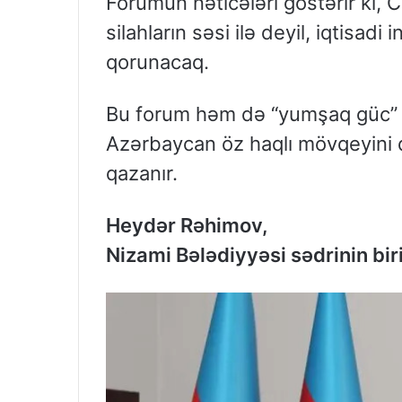
Forumun nəticələri göstərir ki, 
silahların səsi ilə deyil, iqtisadi
qorunacaq.
Bu forum həm də “yumşaq güc” (
Azərbaycan öz haqlı mövqeyini d
qazanır.
Heydər Rəhimov,
Nizami Bələdiyyəsi sədrinin bi