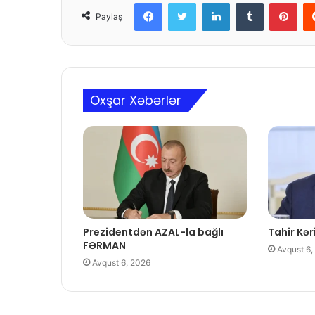
Facebook
Twitter
LinkedIn
Tumblr
Pinterest
Paylaş
Oxşar Xəbərlər
Prezidentdən AZAL-la bağlı
Tahir Kəri
FƏRMAN
Avqust 6,
Avqust 6, 2026