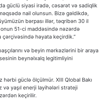
da güclü siyasi iradə, cəsarət və sadiqlik
 məqsədə nail olunsun. Bizə gəldikdə,
üyümüzün bərpası illər, təqribən 30 il
 onun 51-ci maddəsində nəzərdə
çərçivəsində həyata keçirdik.”
şçılarını və beyin mərkəzlərini bir araya
esinin beynəlxalq legitimliyini
ız hərbi güclə ölçülmür. XIII Qlobal Bakı
ə yaşıl enerji layihələri strateji
ərdən keçirilir.