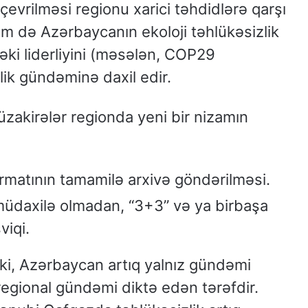
evrilməsi regionu xarici təhdidlərə qarşı
əm də Azərbaycanın ekoloji təhlükəsizlik
dəki liderliyini (məsələn, COP29
zlik gündəminə daxil edir.
zakirələr regionda yeni bir nizamın
atının tamamilə arxivə göndərilməsi.
müdaxilə olmadan, “3+3” və ya birbaşa
viqi.
 ki, Azərbaycan artıq yalnız gündəmi
regional gündəmi diktə edən tərəfdir.