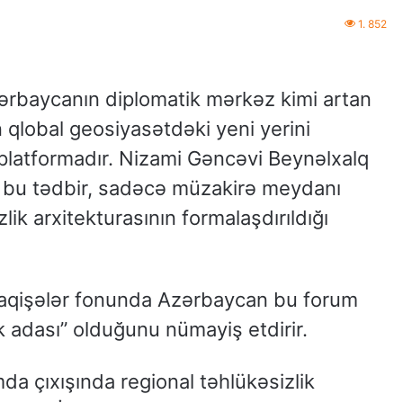
1. 852
ərbaycanın diplomatik mərkəz kimi artan
qlobal geosiyasətdəki yeni yerini
 platformadır. Nizami Gəncəvi Beynəlxalq
n bu tədbir, sadəcə müzakirə meydanı
lik arxitekturasının formalaşdırıldığı
aqişələr fonunda Azərbaycan bu forum
ik adası” olduğunu nümayiş etdirir.
a çıxışında regional təhlükəsizlik