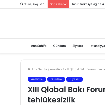
Tahir Kərimliyə ağır itki
Cümə, Avqust 7
Son Xəbərlər
Ana Səhifə
Gündəm
Siyasət
İqtisadiyya
Ana Səhifə
/
Analitika
/
XIII Qlobal Bakı Forumu və r
Analitika
Gündəm
Siyasət
XIII Qlobal Bakı For
təhlükəsizlik