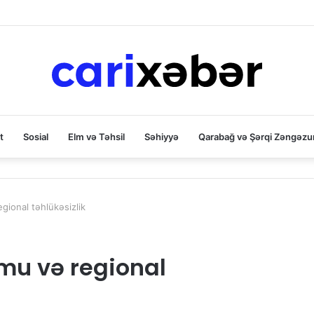
t
Sosial
Elm və Təhsil
Səhiyyə
Qarabağ və Şərqi Zəngəzu
egional təhlükəsizlik
umu və regional