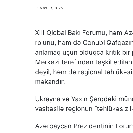
Mart 13, 2026
XIII Qlobal Bakı Forumu, həm Az
rolunu, həm də Cənubi Qafqazın 
anlamaq üçün olduqca kritik bir
Mərkəzi tərəfindən təşkil edilə
deyil, həm də regional təhlükəsiz
məkandır.
Ukrayna və Yaxın Şərqdəki mün
vasitəsilə regionun “təhlükəsizl
Azərbaycan Prezidentinin Forumd