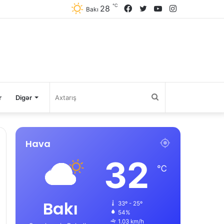
℃
28
Facebook
Twitter
YouTube
Instagram
Bakı
Axtarış
r
Digər
Hava
32
℃
Bakı
33º - 25º
54%
1.03 km/h