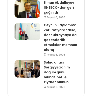
Elman Abdullayev
UNESCO-dan geri
çağırıldı
Avqust 6, 2026
Ceyhun Bayramov:
Zərurət yaranarsa,
dost Ukraynaya da
qaz tədarük
etməkdən məmnun
olarıq
Avqust 6, 2026
Şəhid anası
Şərqiyyə xanım
doğum günü
münasibətilə
ziyarət olunub
Avqust 6, 2026