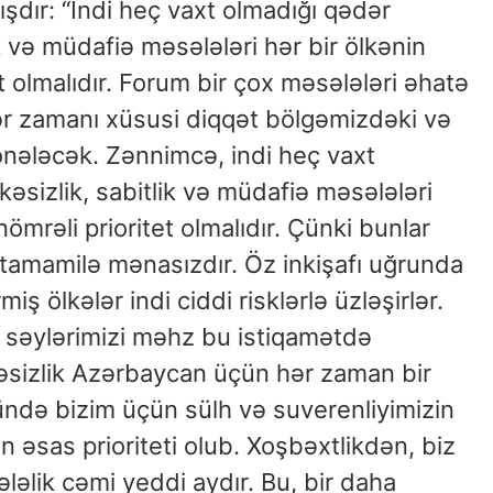
şdır: “İndi heç vaxt olmadığı qədər
ik və müdafiə məsələləri hər bir ölkənin
t olmalıdır. Forum bir çox məsələləri əhatə
lər zamanı xüsusi diqqət bölgəmizdəki və
ələcək. Zənnimcə, indi heç vaxt
kəsizlik, sabitlik və müdafiə məsələləri
nömrəli prioritet olmalıdır. Çünki bunlar
tamamilə mənasızdır. Öz inkişafı uğrunda
miş ölkələr indi ciddi risklərlə üzləşirlər.
z səylərimizi məhz bu istiqamətdə
ükəsizlik Azərbaycan üçün hər zaman bir
ündə bizim üçün sülh və suverenliyimizin
 əsas prioriteti olub. Xoşbəxtlikdən, biz
hələlik cəmi yeddi aydır. Bu, bir daha