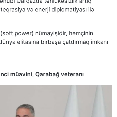
Cənubi Qafqazda təhlükəsizlik artıq
 inteqrasiya və enerji diplomatiyası ilə
soft power) nümayişidir, həmçinin
ünya elitasına birbaşa çatdırmaq imkanı
rinci müavini, Qarabağ veteranı