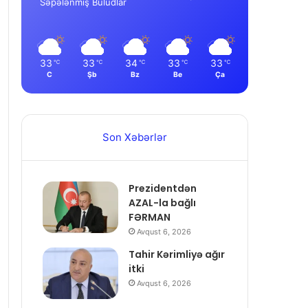
Səpələnmiş Buludlar
33
33
34
33
33
℃
℃
℃
℃
℃
C
Şb
Bz
Be
Ça
Son Xəbərlər
Prezidentdən
AZAL-la bağlı
FƏRMAN
Avqust 6, 2026
Tahir Kərimliyə ağır
itki
Avqust 6, 2026