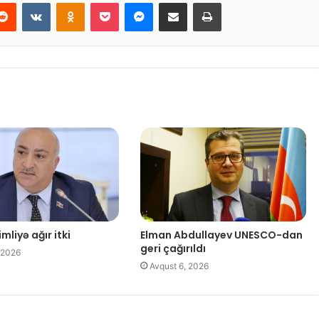
Reddit
VKontakte
Odnoklassniki
Pocket
Messenger
Email ilə paylaş
Print
mliyə ağır itki
Elman Abdullayev UNESCO-dan
geri çağırıldı
 2026
Avqust 6, 2026