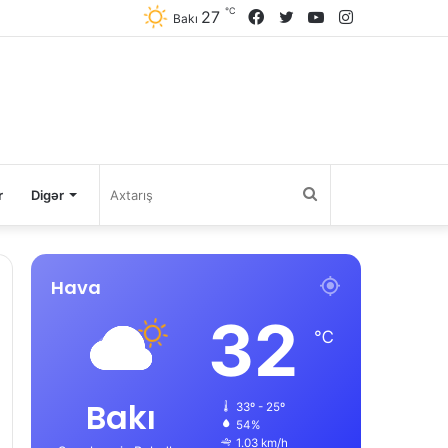
℃
27
Facebook
Twitter
YouTube
Instagram
Bakı
Axtarış
r
Digər
Hava
32
℃
Bakı
33º - 25º
54%
1.03 km/h