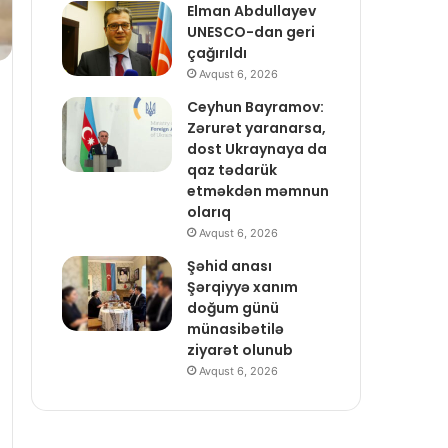
Elman Abdullayev
UNESCO-dan geri
çağırıldı
Avqust 6, 2026
Ceyhun Bayramov:
Zərurət yaranarsa,
dost Ukraynaya da
qaz tədarük
etməkdən məmnun
olarıq
Avqust 6, 2026
Şəhid anası
Şərqiyyə xanım
doğum günü
münasibətilə
ziyarət olunub
Avqust 6, 2026