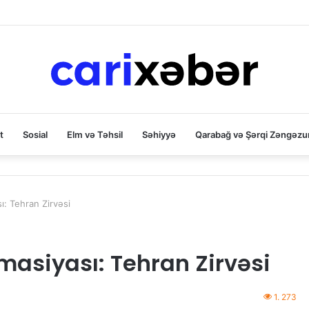
t
Sosial
Elm və Təhsil
Səhiyyə
Qarabağ və Şərqi Zəngəzu
ı: Tehran Zirvəsi
masiyası: Tehran Zirvəsi
1. 273