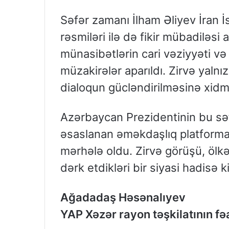
Səfər zamanı İlham Əliyev İran 
rəsmiləri ilə də fikir mübadiləsi a
münasibətlərin cari vəziyyəti və
müzakirələr aparıldı. Zirvə yalnız
dialoqun gücləndirilməsinə xidm
Azərbaycan Prezidentinin bu səf
əsaslanan əməkdaşlıq platforma
mərhələ oldu. Zirvə görüşü, ölkə
dərk etdikləri bir siyasi hadisə 
Ağadadaş Həsənalıyev
YAP Xəzər rayon təşkilatının fəa