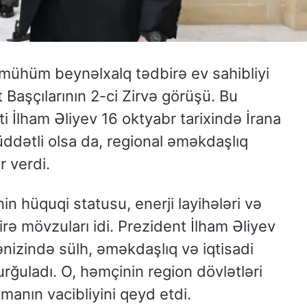
 mühüm beynəlxalq tədbirə ev sahibliyi
 Başçılarının 2-ci Zirvə görüşü. Bu
 İlham Əliyev 16 oktyabr tarixində İrana
üddətli olsa da, regional əməkdaşlıq
r verdi.
in hüquqi statusu, enerji layihələri və
irə mövzuları idi. Prezident İlham Əliyev
nizində sülh, əməkdaşlıq və iqtisadi
vurğuladı. O, həmçinin region dövlətləri
manın vacibliyini qeyd etdi.