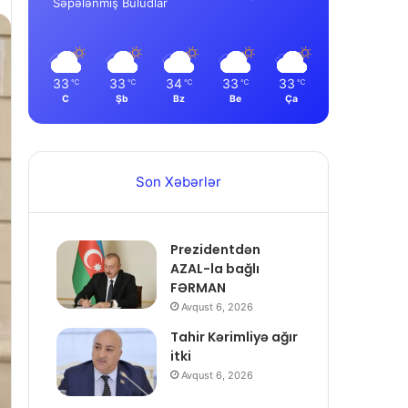
Səpələnmiş Buludlar
33
33
34
33
33
℃
℃
℃
℃
℃
C
Şb
Bz
Be
Ça
Son Xəbərlər
Prezidentdən
AZAL-la bağlı
FƏRMAN
Avqust 6, 2026
Tahir Kərimliyə ağır
itki
Avqust 6, 2026