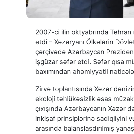
2007-ci ilin oktyabrında Tehran
etdi – Xəzəryanı Ölkələrin Dövlət
çərçivədə Azərbaycan Prezidenti
işgüzar səfər etdi. Səfər qısa m
baxımından əhəmiyyətli nəticələ
Zirvə toplantısında Xəzər dənizin
ekoloji təhlükəsizlik əsas müzak
çıxışında Azərbaycanın Xəzər də
inkişaf prinsiplərinə sadiqliyini 
arasında balanslaşdırılmış yanaş