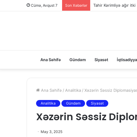
Tahir Kərimliyə ağır itki
Cümə, Avqust 7
Son Xəbərlər
Ana Səhifə
Gündəm
Siyasət
İqtisadiyya
Ana Səhifə
/
Analitika
/
Xəzərin Səssiz Diplomasiyas
Analitika
Gündəm
Siyasət
Xəzərin Səssiz Diplo
May 3, 2025