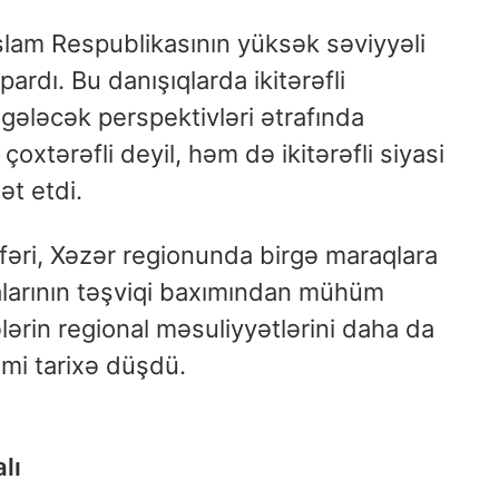
İslam Respublikasının yüksək səviyyəli
pardı. Bu danışıqlarda ikitərəfli
 gələcək perspektivləri ətrafında
 çoxtərəfli deyil, həm də ikitərəfli siyasi
ət etdi.
əri, Xəzər regionunda birgə maraqlara
larının təşviqi baxımından mühüm
lərin regional məsuliyyətlərini daha da
kimi tarixə düşdü.
lı