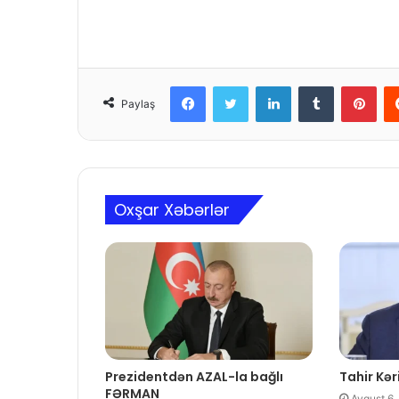
Facebook
Twitter
LinkedIn
Tumblr
Pinterest
Paylaş
Oxşar Xəbərlər
Prezidentdən AZAL-la bağlı
Tahir Kəri
FƏRMAN
Avqust 6,