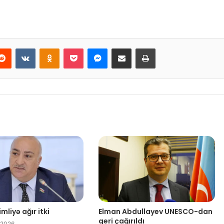
Reddit
VKontakte
Odnoklassniki
Pocket
Messenger
Email ilə paylaş
Print
mliyə ağır itki
Elman Abdullayev UNESCO-dan
geri çağırıldı
 2026