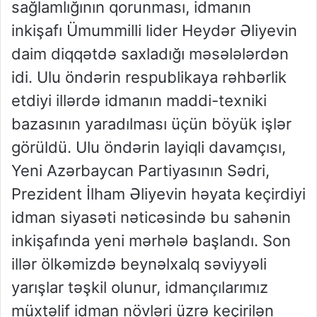
sağlamlığının qorunması, idmanın
inkişafı Ümummilli lider Heydər Əliyevin
daim diqqətdə saxladığı məsələlərdən
idi. Ulu öndərin respublikaya rəhbərlik
etdiyi illərdə idmanın maddi-texniki
bazasının yaradılması üçün böyük işlər
görüldü. Ulu öndərin layiqli davamçısı,
Yeni Azərbaycan Partiyasının Sədri,
Prezident İlham Əliyevin həyata keçirdiyi
idman siyasəti nəticəsində bu sahənin
inkişafında yeni mərhələ başlandı. Son
illər ölkəmizdə beynəlxalq səviyyəli
yarışlar təşkil olunur, idmançılarımız
müxtəlif idman növləri üzrə keçirilən