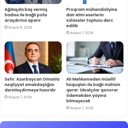
Ağdaşda baş vermiş
Proqram mühəndisliyinə
hadisə ilə bağlı polis
dair elmi əsərlərin
araşdırma aparır
xülasələr toplusu dərc
edilib
Avqust 8, 2026
Avqust 7, 2026
Səfir: Azərbaycan Omanla
Ali Məhkəmədən müəllif
nəqliyyat əməkdaşlığını
hüquqları ilə bağlı mühüm
dərinləşdirməyə hazırdır
qərar: İdxalçılar qonorar
ödəməkdən yayına
Avqust 7, 2026
bilməyəcək
Avqust 7, 2026