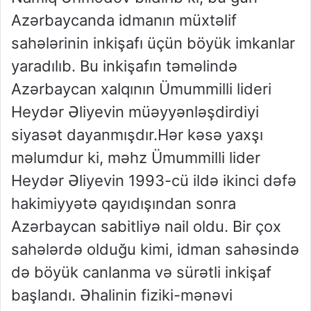
Azərbaycanda idmanın müxtəlif
sahələrinin inkişafı üçün böyük imkanlar
yaradılıb. Bu inkişafın təməlində
Azərbaycan xalqının Ümummilli lideri
Heydər Əliyevin müəyyənləşdirdiyi
siyasət dayanmışdır.Hər kəsə yaxşı
məlumdur ki, məhz Ümummilli lider
Heydər Əliyevin 1993-cü ildə ikinci dəfə
hakimiyyətə qayıdışından sonra
Azərbaycan sabitliyə nail oldu. Bir çox
sahələrdə olduğu kimi, idman sahəsində
də böyük canlanma və sürətli inkişaf
başlandı. Əhalinin fiziki-mənəvi