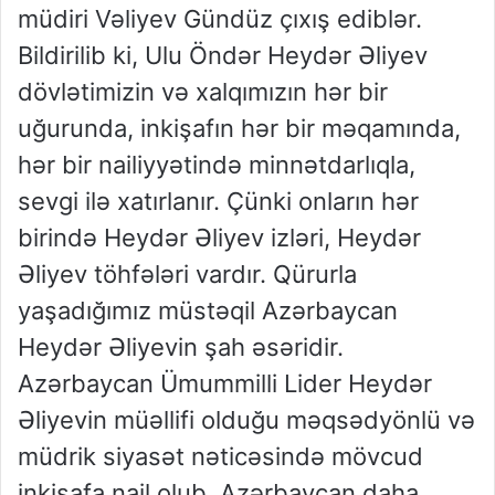
müdiri Vəliyev Gündüz çıxış ediblər.
Bildirilib ki, Ulu Öndər Heydər Əliyev
dövlətimizin və xalqımızın hər bir
uğurunda, inkişafın hər bir məqamında,
hər bir nailiyyətində minnətdarlıqla,
sevgi ilə xatırlanır. Çünki onların hər
birində Heydər Əliyev izləri, Heydər
Əliyev töhfələri vardır. Qürurla
yaşadığımız müstəqil Azərbaycan
Heydər Əliyevin şah əsəridir.
Azərbaycan Ümummilli Lider Heydər
Əliyevin müəllifi olduğu məqsədyönlü və
müdrik siyasət nəticəsində mövcud
inkişafa nail olub. Azərbaycan daha