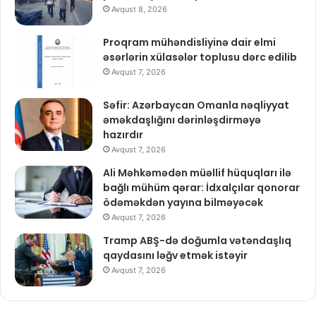
Avqust 8, 2026
Proqram mühəndisliyinə dair elmi
əsərlərin xülasələr toplusu dərc edilib
Avqust 7, 2026
Səfir: Azərbaycan Omanla nəqliyyat
əməkdaşlığını dərinləşdirməyə
hazırdır
Avqust 7, 2026
Ali Məhkəmədən müəllif hüquqları ilə
bağlı mühüm qərar: İdxalçılar qonorar
ödəməkdən yayına bilməyəcək
Avqust 7, 2026
Tramp ABŞ-də doğumla vətəndaşlıq
qaydasını ləğv etmək istəyir
Avqust 7, 2026