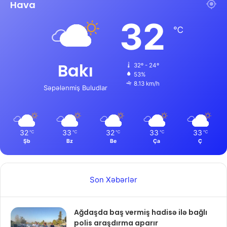
Hava
32
℃
Bakı
32º - 24º
53%
8.13 km/h
Səpələnmiş Buludlar
32
33
32
33
33
℃
℃
℃
℃
℃
Şb
Bz
Be
Ça
Ç
Son Xəbərlər
Ağdaşda baş vermiş hadisə ilə bağlı
polis araşdırma aparır