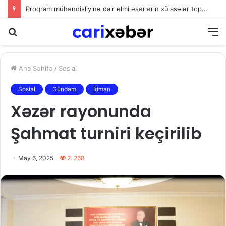
Səfir: Azərbaycan Omanla nəqliyyat əməkdaşlığını dərinləşdirməyə hazırdır
Axtarış
M
Ana Səhifə
/
Sosial
Sosial
Gündəm
İdman
Xəzər rayonunda
Şahmat turniri keçirilib
May 6, 2025
2. 268