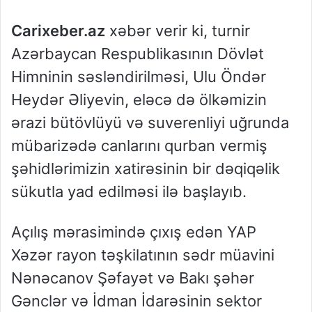
Carixeber.az
xəbər verir ki, turnir
Azərbaycan Respublikasının Dövlət
Himninin səsləndirilməsi, Ulu Öndər
Heydər Əliyevin, eləcə də ölkəmizin
ərazi bütövlüyü və suverenliyi uğrunda
mübarizədə canlarını qurban vermiş
şəhidlərimizin xatirəsinin bir dəqiqəlik
sükutla yad edilməsi ilə başlayıb.
Açılış mərasimində çıxış edən YAP
Xəzər rayon təşkilatının sədr müavini
Nənəcanov Şəfayət və Bakı şəhər
Gənclər və İdman İdarəsinin sektor