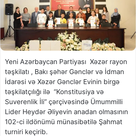
Yeni Azərbaycan Partiyası Xəzər rayon
təşkilatı , Bakı şəhər Gənclər və İdman
İdarəsi və Xəzər Gənclər Evinin birgə
təşkilatçılığı ilə “Konstitusiya və
Suverenlik İli” çərçivəsində Ümummilli
Lider Heydər Əliyevin anadan olmasının
102-ci ildönümü münasibətilə Şahmat
turniri keçirib.