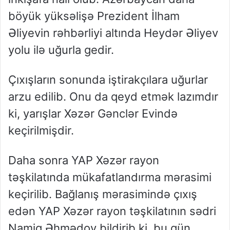
böyük yüksəlişə Prezident İlham
Əliyevin rəhbərliyi altında Heydər Əliyev
yolu ilə uğurla gedir.
Çıxışların sonunda iştirakçılara uğurlar
arzu edilib. Onu da qeyd etmək lazımdır
ki, yarışlar Xəzər Gənclər Evində
keçirilmişdir.
Daha sonra YAP Xəzər rayon
təşkilatında mükafatlandırma mərasimi
keçirilib. Bağlanış mərasimində çıxış
edən YAP Xəzər rayon təşkilatının sədri
Namiq Əhmədov bildirib ki, bu gün