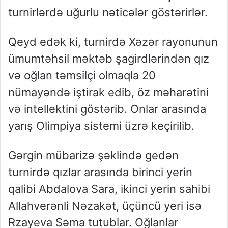
turnirlərdə uğurlu nəticələr göstərirlər.
Qeyd edək ki, turnirdə Xəzər rayonunun
ümumtəhsil məktəb şagirdlərindən qız
və oğlan təmsilçi olmaqla 20
nümayəndə iştirak edib, öz məharətini
və intellektini göstərib. Onlar arasında
yarış Olimpiya sistemi üzrə keçirilib.
Gərgin mübarizə şəklində gedən
turnirdə qızlar arasında birinci yerin
qalibi Abdalova Sara, ikinci yerin sahibi
Allahverənli Nəzakət, üçüncü yeri isə
Rzayeva Səma tutublar. Oğlanlar