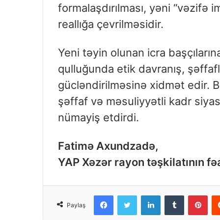
formalaşdırılması, yəni “vəzifə i
reallığa çevrilməsidir.
Yeni təyin olunan icra başçıların
qulluğunda etik davranış, şəffaf
gücləndirilməsinə xidmət edir. B
şəffaf və məsuliyyətli kadr siyas
nümayiş etdirdi.
Fatimə Axundzadə,
YAP Xəzər rayon təşkilatının fəa
Facebook
Twitter
LinkedIn
Tumblr
Pinterest
Paylaş