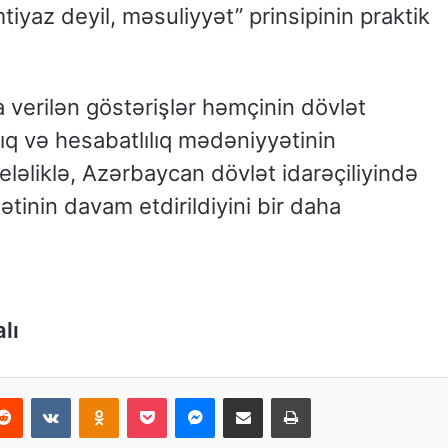
mtiyaz deyil, məsuliyyət” prinsipinin praktik
a verilən göstərişlər həmçinin dövlət
lıq və hesabatlılıq mədəniyyətinin
eləliklə, Azərbaycan dövlət idarəçiliyində
ətinin davam etdirildiyini bir daha
lı
Reddit
VKontakte
Odnoklassniki
Pocket
Messenger
Email ilə paylaş
Print