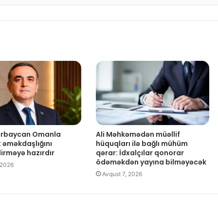
zərbaycan Omanla
Ali Məhkəmədən müəllif
t əməkdaşlığını
hüquqları ilə bağlı mühüm
dirməyə hazırdır
qərar: İdxalçılar qonorar
ödəməkdən yayına bilməyəcək
 2026
Avqust 7, 2026