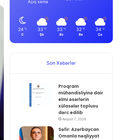
Açıq səma
24
33
33
32
34
℃
℃
℃
℃
℃
C
Şb
Bz
Be
Ça
Son Xəbərlər
Proqram
mühəndisliyinə dair
elmi əsərlərin
xülasələr toplusu
dərc edilib
Avqust 7, 2026
Səfir: Azərbaycan
Omanla nəqliyyat