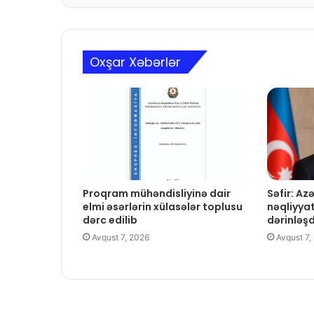
Oxşar Xəbərlər
Proqram mühəndisliyinə dair
Səfir: A
elmi əsərlərin xülasələr toplusu
nəqliyya
dərc edilib
dərinləş
Avqust 7, 2026
Avqust 7,