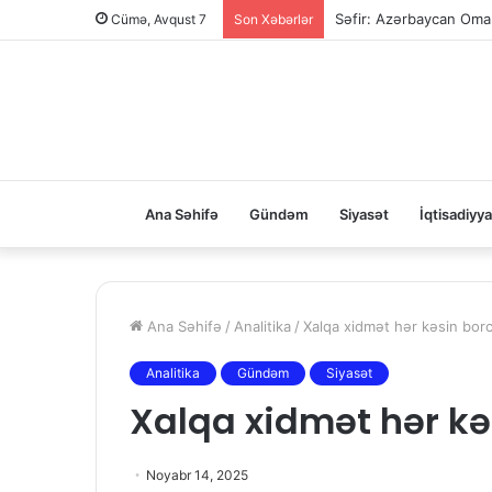
Səfir: Azərbaycan Oman
Cümə, Avqust 7
Son Xəbərlər
Ana Səhifə
Gündəm
Siyasət
İqtisadiyya
Ana Səhifə
/
Analitika
/
Xalqa xidmət hər kəsin bor
Analitika
Gündəm
Siyasət
Xalqa xidmət hər kə
Noyabr 14, 2025