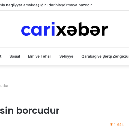
la nəqliyyat əməkdaşlığını dərinləşdirməyə hazırdır
t
Sosial
Elm və Təhsil
Səhiyyə
Qarabağ və Şərqi Zəngəzu
cudur
sin borcudur
1. 644