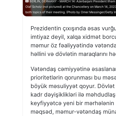
BERLIN, GERMANY - MARCH 14: Azerbaijani President Ilham Al
Olaf Scholz (not pictured) at the Chancellery on March 14, 2023
both topics of their meeting. (Photo by Omer Messinger/Getty 
Prezidentin çıxışında əsas vurğul
imtiyaz deyil, xalqa xidmət borcud
məmur öz fəaliyyətində vətəndaşl
həllini və dövlətin maraqlarını h
Vətəndaş cəmiyyətinə əsaslanan
prioritetlərin qorunması bu məs
böyük məsuliyyət qoyur. Dövlət ba
kadr dəyişiklikləri ilə məhdudlaş
keyfiyyətcə yeni bir mərhələnin 
məqsəd, məmur-vətəndaş münas