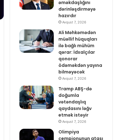
əməkdaşlığını
dərinləşdirməyə
hazırdır
Avqust 7, 2026
Ali Məhkəmədən
müəllif hüquqları
ilə bağlı mühüm
qərar: İdxalçılar
qonorar
ödəməkdən yayına
bilməyəcək
Avqust 7, 2026
Tramp ABŞ-də
doğumla
vətəndaşlıq
qaydasını ləğv
etmək istəyir
Avqust 7, 2026
Olimpiya
çempionunun atası