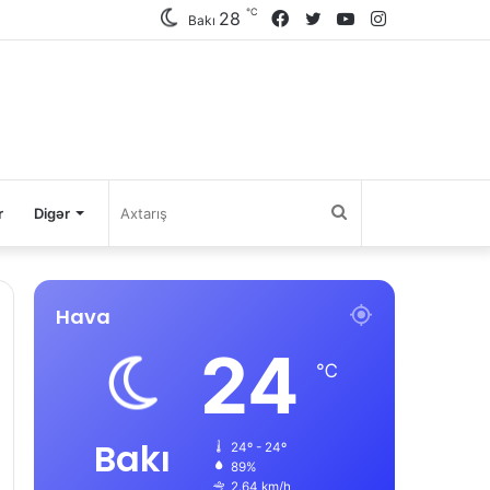
℃
28
Facebook
Twitter
YouTube
Instagram
Bakı
Axtarış
r
Digər
Hava
24
℃
Bakı
24º - 24º
89%
2.64 km/h