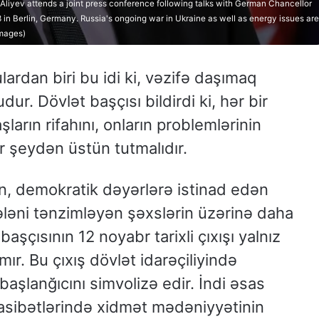
iyev attends a joint press conference following talks with German Chancellor
 in Berlin, Germany. Russia's ongoing war in Ukraine as well as energy issues are
Images)
ardan biri bu idi ki, vəzifə daşımaq
ur. Dövlət başçısı bildirdi ki, hər bir
arın rifahını, onların problemlərinin
ər şeydən üstün tutmalıdır.
, demokratik dəyərlərə istinad edən
ələni tənzimləyən şəxslərin üzərinə daha
şçısının 12 noyabr tarixli çıxışı yalnız
mır. Bu çıxış dövlət idarəçiliyində
başlanğıcını simvolizə edir. İndi əsas
ibətlərində xidmət mədəniyyətinin