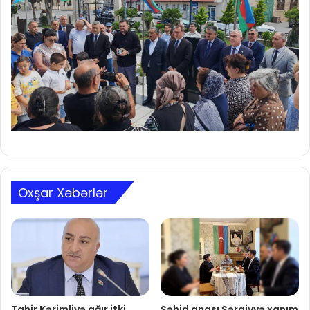
Oxşar Xəbərlər
Tahir Kərimliyə ağır itki
Şəhid anası Şərqiyyə xanım