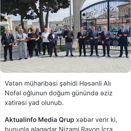
Vətən müharibəsi şəhidi Həsənli Alı
Nofəl oğlunun doğum günündə əziz
xatirəsi yad olunub.
Aktualinfo Media Qrup
xəbər verir ki,
bununla əlaqədar Nizami Rayon İcra