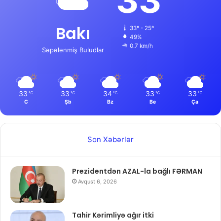
33
Bakı
33º - 25º
49%
0.7 km/h
Səpələnmiş Buludlar
33
33
34
33
33
℃
℃
℃
℃
℃
C
Şb
Bz
Be
Ça
Son Xəbərlər
Prezidentdən AZAL-la bağlı FƏRMAN
Avqust 6, 2026
Tahir Kərimliyə ağır itki