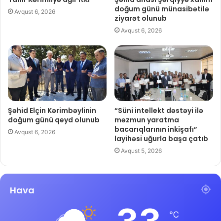
doğum günü münasibətilə
Avqust 6, 2026
ziyarət olunub
Avqust 6, 2026
Şəhid Elçin Kərimbəylinin
“Süni intellekt dəstəyi ilə
doğum günü qeyd olunub
məzmun yaratma
bacarıqlarının inkişafı”
Avqust 6, 2026
layihəsi uğurla başa çatıb
Avqust 5, 2026
Hava
℃