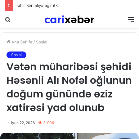
Tahir Kərimliyə ağır itki
Axtarış
M
Ana Səhifə
/
Sosial
Sosial
Vətən müharibəsi şəhidi
Həsənli Alı Nofəl oğlunun
doğum günündə əziz
xatirəsi yad olunub
İyun 22, 2026
2. 906