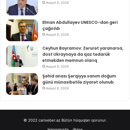
Avqust 6, 2026
Elman Abdullayev UNESCO-dan geri
çağırıldı
Avqust 6, 2026
Ceyhun Bayramov: Zərurət yaranarsa,
dost Ukraynaya da qaz tədarük
etməkdən məmnun olarıq
Avqust 6, 2026
Şəhid anası Şərqiyyə xanım doğum
günü münasibətilə ziyarət olunub
Avqust 6, 2026
© 2022
carixeber.az
Bütün hüquqları qorunur.
Haqqımızda
Əlaqə