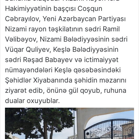
Hakimiyyətinin başçısı Coşqun
Cəbrayılov, Yeni Azərbaycan Partiyası
Nizami rayon təşkilatının sədri Ramil
Vəlibəyov, Nizami Bələdiyyəsinin sədri
Vüqar Quliyev, Keşlə Bələdiyyəsinin
sədri Rəşad Babayev və ictimaiyyət
nümayəndələri Keşlə qəsəbəsindəki
Şəhidlər Xiyabanında şəhidin məzarını
ziyarət edib, önünə gül qoyub, ruhuna
dualar oxuyublar.