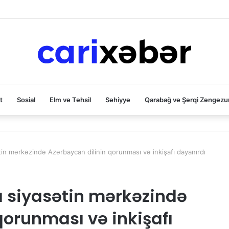
t
Sosial
Elm və Təhsil
Səhiyyə
Qarabağ və Şərqi Zəngəzu
tin mərkəzində Azərbaycan dilinin qorunması və inkişafı dayanırdı
ı siyasətin mərkəzində
qorunması və inkişafı