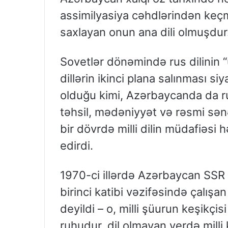
assimilyasiya cəhdlərindən keçm
saxlayan onun ana dili olmuşdur
Sovetlər dönəmində rus dilinin “ü
dillərin ikinci plana salınması si
olduğu kimi, Azərbaycanda da rus
təhsil, mədəniyyət və rəsmi sən
bir dövrdə milli dilin müdafiəsi 
edirdi.
1970-ci illərdə Azərbaycan SSR
birinci katibi vəzifəsində çalış
deyildi – o, milli şüurun keşikçisi 
ruhudur, dil olmayan yerdə milli 