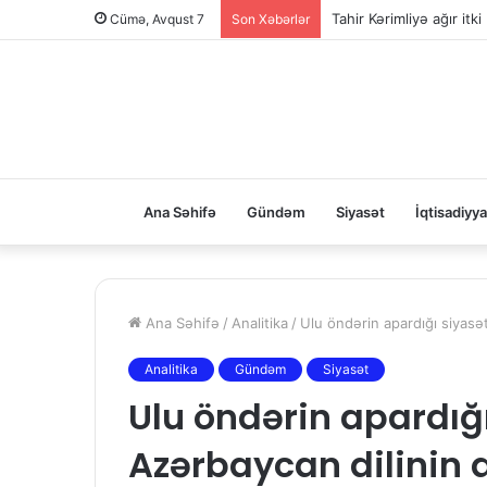
Tahir Kərimliyə ağır itki
Cümə, Avqust 7
Son Xəbərlər
Ana Səhifə
Gündəm
Siyasət
İqtisadiyya
Ana Səhifə
/
Analitika
/
Ulu öndərin apardığı siyasə
Analitika
Gündəm
Siyasət
Ulu öndərin apardığ
Azərbaycan dilinin 