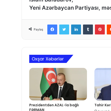
Yeni Azərbaycan Partiyası, mə
Facebook
Twitter
LinkedIn
Tumblr
Pinterest
Paylaş
Oxşar Xəbərlər
Prezidentdən AZAL-la bağlı
Tahir Kəri
FƏRMAN