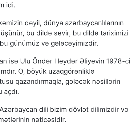
 idi.
kəmizin deyil, dünya azərbaycanlılarının
üşünür, bu dildə sevir, bu dildə tariximizi
, bu günümüz və gələcəyimizdir.
an isə Ulu Öndər Heydər Əliyevin 1978-ci
ddımdır. O, böyük uzaqgörənliklə
atusu qazandırmaqla, gələcək nəsillərin
u açdı.
 Azərbaycan dili bizim dövlət dilimizdir və
ətlərinin nəticəsidir.