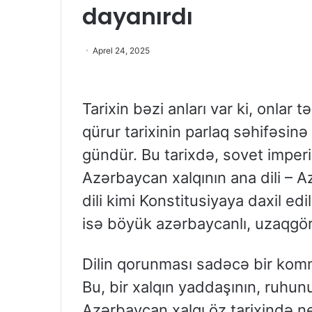
dayanırdı
Aprel 24, 2025
Tarixin bəzi anları var ki, onlar 
qürur tarixinin parlaq səhifəsinə 
gündür. Bu tarixdə, sovet imperiy
Azərbaycan xalqının ana dili – A
dili kimi Konstitusiyaya daxil edil
isə böyük azərbaycanlı, uzaqgör
Dilin qorunması sadəcə bir komm
Bu, bir xalqın yaddaşının, ruhun
Azərbaycan xalqı öz tarixində n