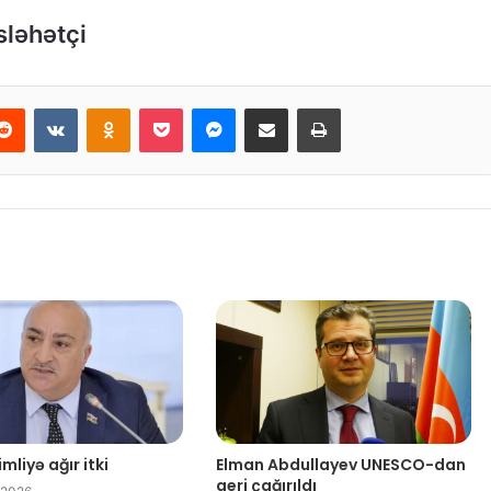
sləhətçi
Reddit
VKontakte
Odnoklassniki
Pocket
Messenger
Email ilə paylaş
Print
mliyə ağır itki
Elman Abdullayev UNESCO-dan
geri çağırıldı