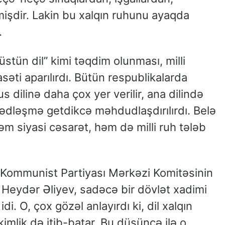
işdir. Lakin bu xalqın ruhunu ayaqda
.
stün dil” kimi təqdim olunması, milli
yasəti aparılırdı. Bütün respublikalarda
 dilinə daha çox yer verilir, ana dilində
ədləşmə getdikcə məhdudlaşdırılırdı. Belə
həm siyasi cəsarət, həm də milli ruh tələb
 Kommunist Partiyası Mərkəzi Komitəsinin
an Heydər Əliyev, sadəcə bir dövlət xadimi
idi. O, çox gözəl anlayırdı ki, dil xalqın
kimlik də itib-batar. Bu düşüncə ilə o,