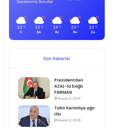
Səpələnmiş Buludlar
33
33
34
33
33
℃
℃
℃
℃
℃
C
Şb
Bz
Be
Ça
Son Xəbərlər
Prezidentdən
AZAL-la bağlı
FƏRMAN
Avqust 6, 2026
Tahir Kərimliyə ağır
itki
Avqust 6, 2026