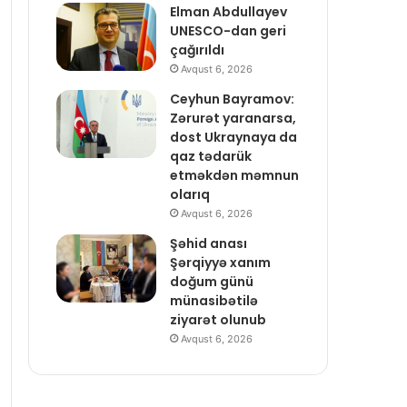
Elman Abdullayev
UNESCO-dan geri
çağırıldı
Avqust 6, 2026
Ceyhun Bayramov:
Zərurət yaranarsa,
dost Ukraynaya da
qaz tədarük
etməkdən məmnun
olarıq
Avqust 6, 2026
Şəhid anası
Şərqiyyə xanım
doğum günü
münasibətilə
ziyarət olunub
Avqust 6, 2026