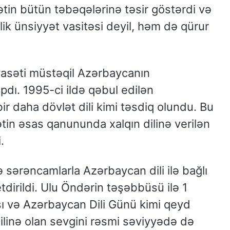
tin bütün təbəqələrinə təsir göstərdi və
ik ünsiyyət vasitəsi deyil, həm də qürur
yasəti müstəqil Azərbaycanın
dı. 1995-ci ildə qəbul edilən
ir daha dövlət dili kimi təsdiq olundu. Bu
tin əsas qanununda xalqın dilinə verilən
.
sərəncamlarla Azərbaycan dili ilə bağlı
tdirildi. Ulu Öndərin təşəbbüsü ilə 1
sı və Azərbaycan Dili Günü kimi qeyd
ilinə olan sevgini rəsmi səviyyədə də