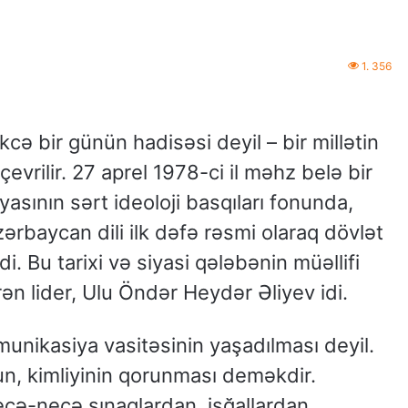
1. 356
təkcə bir günün hadisəsi deyil – bir millətin
çevrilir. 27 aprel 1978-ci il məhz belə bir
asının sərt ideoloji basqıları fonunda,
zərbaycan dili ilk dəfə rəsmi olaraq dövlət
di. Bu tarixi və siyasi qələbənin müəllifi
ən lider, Ulu Öndər Heydər Əliyev idi.
unikasiya vasitəsinin yaşadılması deyil.
un, kimliyinin qorunması deməkdir.
eçə-neçə sınaqlardan, işğallardan,