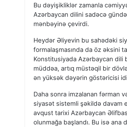
Bu dəyişikliklər zamanla cəmiyyə
Azərbaycan dilini sadəcə gündəl
mənbəyinə çevirdi.
Heydər Əliyevin bu sahədəki si
formalaşmasında da öz əksini tap
Konstitusiyada Azərbaycan dili b
müddəa, artıq müstəqil bir dövlə
ən yüksək dəyərin göstəricisi idi
Daha sonra imzalanan fərman və 
siyasət sistemli şəkildə davam e
avqust tarixi Azərbaycan Əlifba
olunmağa başlandı. Bu isə ana d