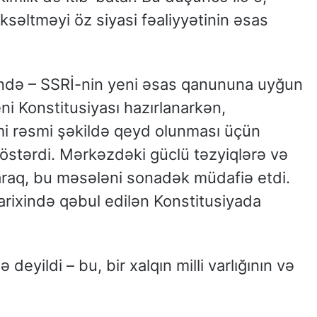
səltməyi öz siyasi fəaliyyətinin əsas
ründə – SSRİ-nin yeni əsas qanununa uyğun
i Konstitusiyası hazırlanarkən,
imi rəsmi şəkildə qeyd olunması üçün
östərdi. Mərkəzdəki güclü təzyiqlərə və
araq, bu məsələni sonadək müdafiə etdi.
tarixində qəbul edilən Konstitusiyada
eyildi – bu, bir xalqın milli varlığının və