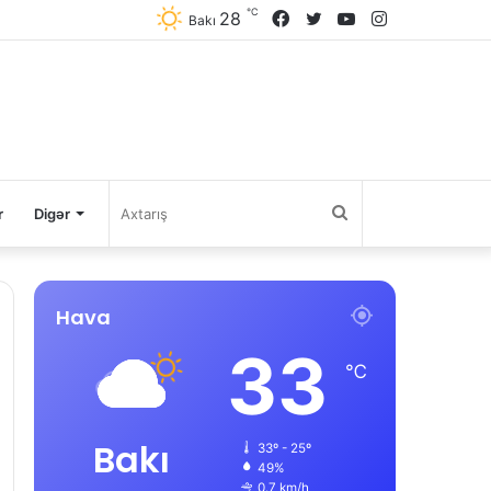
℃
28
Facebook
Twitter
YouTube
Instagram
Bakı
Axtarış
r
Digər
Hava
33
℃
Bakı
33º - 25º
49%
0.7 km/h