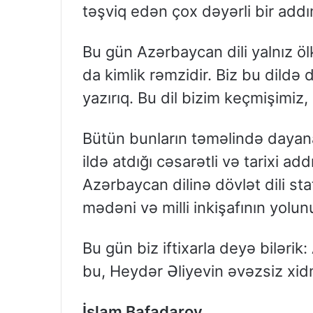
təşviq edən çox dəyərli bir addım
Bu gün Azərbaycan dili yalnız öl
da kimlik rəmzidir. Biz bu dildə d
yazırıq. Bu dil bizim keçmişimiz
Bütün bunların təməlində dayan
ildə atdığı cəsarətli və tarixi a
Azərbaycan dilinə dövlət dili st
mədəni və milli inkişafının yolun
Bu gün biz iftixarla deyə bilərik:
bu, Heydər Əliyevin əvəzsiz xidm
İslam Bafadarov,