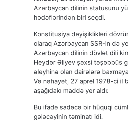
Azərbaycan dilinin statusunu yük
hədəflərindən biri seçdi.
Konstitusiya dəyişiklikləri döv
olaraq Azərbaycan SSR-in də yen
Azərbaycan dilinin dövlət dili k
Heydər Əliyev şəxsi təşəbbüs g
əleyhinə olan dairələrə baxmay
Və nəhayət, 27 aprel 1978-ci il 
aşağıdakı maddə yer aldı:
Bu ifadə sadəcə bir hüquqi cümlə d
gələcəyinin təminatı idi.