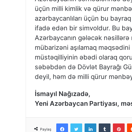
üçün milli kimlik və qürur mənbə
azərbaycanlıları üçün bu bayraq ö
ifadə edən bir simvoldur. Bu b
Azərbaycanın gələcək nəsillərə m
mübarizəni aşılamaq məqsədini d
müstəqilliyinin əbədi olaraq qoru
səbəbdən də Dövlət Bayrağı Gün
deyil, həm də milli qürur mənbəy
İsmayıl Nağızadə,
Yeni Azərbaycan Partiyası, mə
Facebook
Twitter
LinkedIn
Tumblr
Pinterest
Paylaş