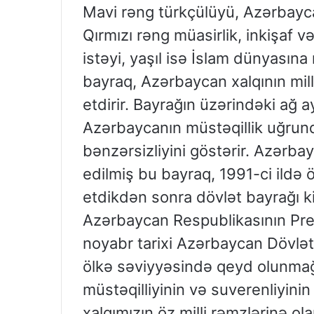
Mavi rəng türkçülüyü, Azərbaycan
Qırmızı rəng müasirlik, inkişaf
istəyi, yaşıl isə İslam dünyasına
bayraq, Azərbaycan xalqının mill
etdirir. Bayrağın üzərindəki ağ 
Azərbaycanın müstəqillik uğrund
bənzərsizliyini göstərir. Azərb
edilmiş bu bayraq, 1991-ci ildə 
etdikdən sonra dövlət bayrağı k
Azərbaycan Respublikasının Prez
noyabr tarixi Azərbaycan Dövlət 
ölkə səviyyəsində qeyd olunmağa
müstəqilliyinin və suverenliyinin
xalqımızın öz milli rəmzlərinə ola