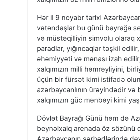
Hər il 9 noyabr tarixi Azərbayca
vətəndaşlar bu günü bayrağa sev
və müstəqilliyin simvolu olaraq xa
paradlar, yığıncaqlar təşkil edil
əhəmiyyəti və mənası izah edili
xalqımızın milli həmrəyliyini, bir
üçün bir fürsət kimi istifadə olu
azərbaycanlının ürəyindədir və 
xalqımızın güc mənbəyi kimi yaşa
Dövlət Bayrağı Günü həm də Azə
beynəlxalq arenada öz sözünü d
Azərbaycanın sərhədlərində deyi