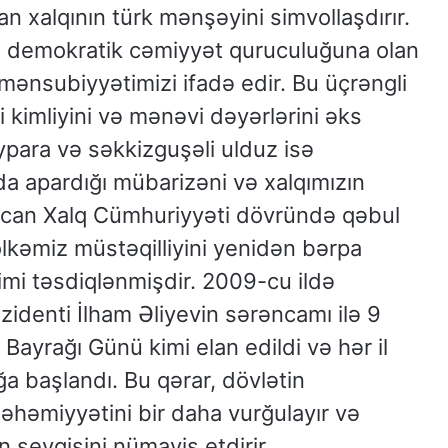
 xalqının türk mənşəyini simvollaşdırır.
 və demokratik cəmiyyət quruculuğuna olan
 mənsubiyyətimizi ifadə edir. Bu üçrəngli
i kimliyini və mənəvi dəyərlərini əks
aypara və səkkizguşəli ulduz isə
a apardığı mübarizəni və xalqımızın
aycan Xalq Cümhuriyyəti dövründə qəbul
ölkəmiz müstəqilliyini yenidən bərpa
imi təsdiqlənmişdir. 2009-cu ildə
identi İlham Əliyevin sərəncamı ilə 9
Bayrağı Günü kimi elan edildi və hər il
 başlandı. Bu qərar, dövlətin
 əhəmiyyətini bir daha vurğulayır və
n sevgisini nümayiş etdirir.