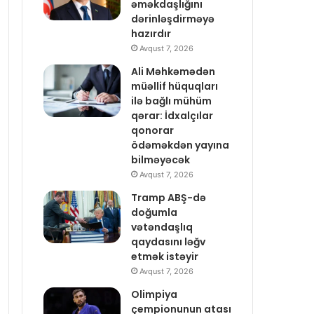
əməkdaşlığını
dərinləşdirməyə
hazırdır
Avqust 7, 2026
Ali Məhkəmədən
müəllif hüquqları
ilə bağlı mühüm
qərar: İdxalçılar
qonorar
ödəməkdən yayına
bilməyəcək
Avqust 7, 2026
Tramp ABŞ-də
doğumla
vətəndaşlıq
qaydasını ləğv
etmək istəyir
Avqust 7, 2026
Olimpiya
çempionunun atası