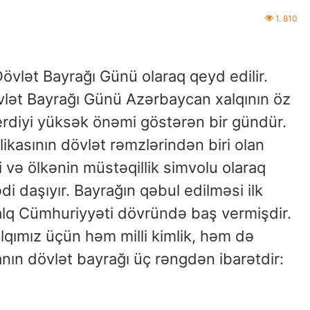
1. 810
övlət Bayrağı Günü olaraq qeyd edilir.
lət Bayrağı Günü Azərbaycan xalqının öz
 verdiyi yüksək önəmi göstərən bir gündür.
asının dövlət rəmzlərindən biri olan
 və ölkənin müstəqillik simvolu olaraq
 daşıyır. Bayrağın qəbul edilməsi ilk
alq Cümhuriyyəti dövründə baş vermişdir.
lqımız üçün həm milli kimlik, həm də
anın dövlət bayrağı üç rəngdən ibarətdir: