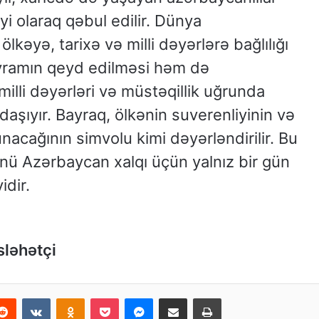
yi olaraq qəbul edilir. Dünya
lkəyə, tarixə və milli dəyərlərə bağlılığı
ayramın qeyd edilməsi həm də
illi dəyərləri və müstəqillik uğrunda
aşıyır. Bayraq, ölkənin suverenliyinin və
nacağının simvolu kimi dəyərləndirilir. Bu
ü Azərbaycan xalqı üçün yalnız bir gün
idir.
sləhətçi
Reddit
VKontakte
Odnoklassniki
Pocket
Messenger
Email ilə paylaş
Print