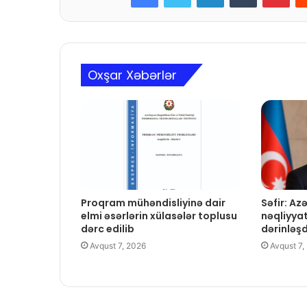
Oxşar Xəbərlər
Proqram mühəndisliyinə dair
Səfir: A
elmi əsərlərin xülasələr toplusu
nəqliyya
dərc edilib
dərinləş
Avqust 7, 2026
Avqust 7,