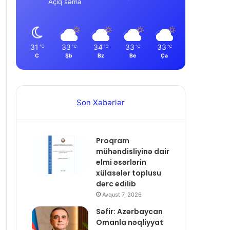
Açıq səma
31
33
34
33
33
℃
℃
℃
℃
℃
C
Şb
Bz
Be
Ça
Son Xəbərlər
Proqram
mühəndisliyinə dair
elmi əsərlərin
xülasələr toplusu
dərc edilib
Avqust 7, 2026
Səfir: Azərbaycan
Omanla nəqliyyat