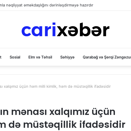
la nəqliyyat əməkdaşlığını dərinləşdirməyə hazırdır
t
Sosial
Elm və Təhsil
Səhiyyə
Qarabağ və Şərqi Zəngəzu
 xalqımız üçün həm milli kimlik, həm də müstəqillik ifadəsidir
ın mənası xalqımız üçün
m də müstəqillik ifadəsidir