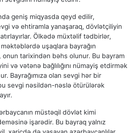
nda geniş miqyasda qeyd edilir,
gi və ehtiramla yanaşaraq, dövlətçiliyin
tırlayırlar. Ölkədə müxtəlif tədbirlər,
ir, məktəblərdə uşaqlara bayrağın
r, onun tarixindən bəhs olunur. Bu bayram
liyini və vətənə bağlılığını nümayiş etdirmək
nur. Bayrağımıza olan sevgi hər bir
bu sevgi nəsildən-nəslə ötürülərək
yır.
rbaycanın müstəqil dövlət kimi
eməsinə işarədir. Bu bayraq yalnız
l, xaricdə də yaşayan azərbaycanlılar