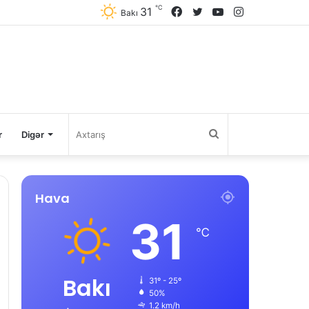
℃
31
Facebook
Twitter
YouTube
Instagram
Bakı
Axtarış
r
Digər
Hava
31
℃
Bakı
31º - 25º
50%
1.2 km/h