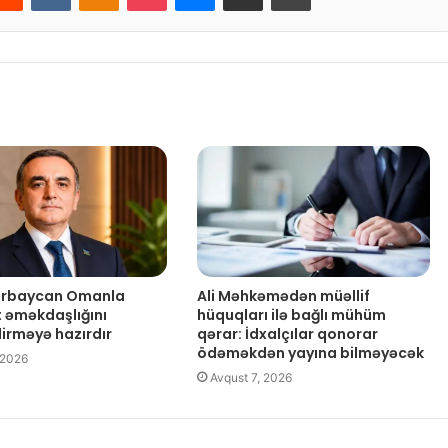
zərbaycan Omanla
Ali Məhkəmədən müəllif
t əməkdaşlığını
hüquqları ilə bağlı mühüm
dirməyə hazırdır
qərar: İdxalçılar qonorar
ödəməkdən yayına bilməyəcək
 2026
Avqust 7, 2026