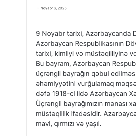
Noyabr 6, 2025
9 Noyabr tarixi, Azərbaycanda D
Azərbaycan Respublikasının Döv
tarixi, kimliyi və müstəqilliyinə
Bu bayram, Azərbaycan Respublik
üçrəngli bayrağın qəbul edilməsi
əhəmiyyətini vurğulamaq məqsədi
dəfə 1918-ci ildə Azərbaycan X
Üçrəngli bayrağımızın mənası xa
müstəqillik ifadəsidir. Azərbayc
mavi, qırmızı və yaşıl.