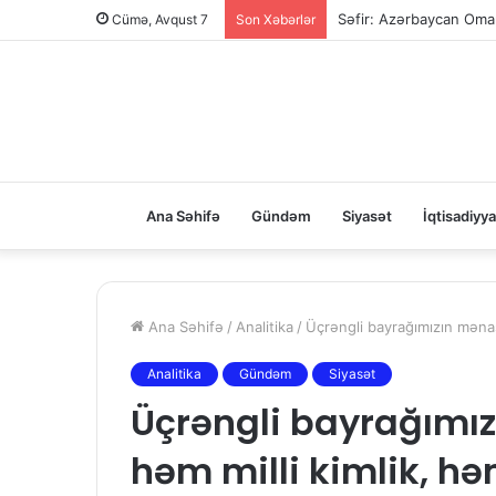
Səfir: Azərbaycan Oman
Cümə, Avqust 7
Son Xəbərlər
Ana Səhifə
Gündəm
Siyasət
İqtisadiyya
Ana Səhifə
/
Analitika
/
Üçrəngli bayrağımızın mənası
Analitika
Gündəm
Siyasət
Üçrəngli bayrağımız
həm milli kimlik, hə