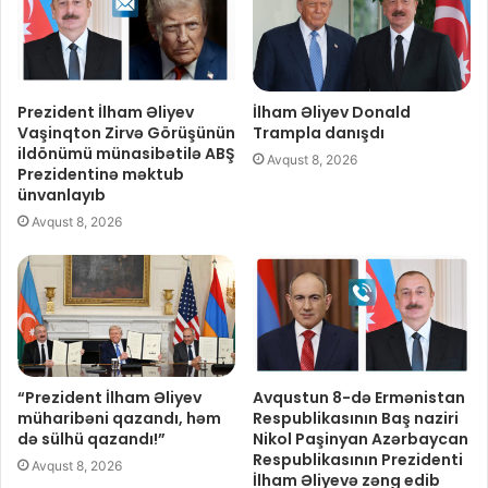
Prezident İlham Əliyev
İlham Əliyev Donald
Vaşinqton Zirvə Görüşünün
Trampla danışdı
ildönümü münasibətilə ABŞ
Avqust 8, 2026
Prezidentinə məktub
ünvanlayıb
Avqust 8, 2026
“Prezident İlham Əliyev
Avqustun 8-də Ermənistan
müharibəni qazandı, həm
Respublikasının Baş naziri
də sülhü qazandı!”
Nikol Paşinyan Azərbaycan
Respublikasının Prezidenti
Avqust 8, 2026
İlham Əliyevə zəng edib