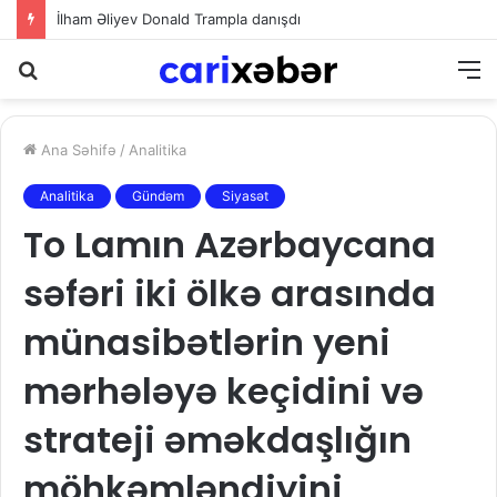
İlham Əliyev Donald Trampla danışdı
Axtarış
M
Ana Səhifə
/
Analitika
Analitika
Gündəm
Siyasət
To Lamın Azərbaycana
səfəri iki ölkə arasında
münasibətlərin yeni
mərhələyə keçidini və
strateji əməkdaşlığın
möhkəmləndiyini