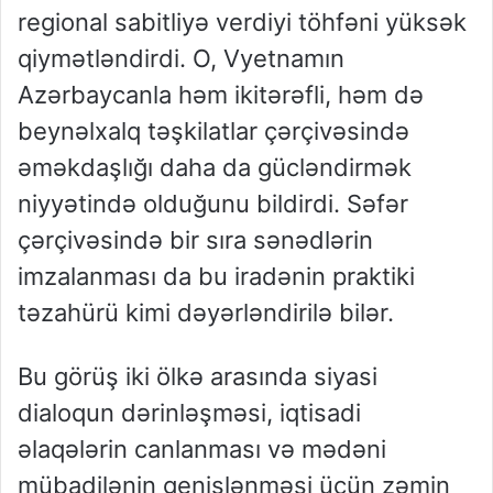
regional sabitliyə verdiyi töhfəni yüksək
qiymətləndirdi. O, Vyetnamın
Azərbaycanla həm ikitərəfli, həm də
beynəlxalq təşkilatlar çərçivəsində
əməkdaşlığı daha da gücləndirmək
niyyətində olduğunu bildirdi. Səfər
çərçivəsində bir sıra sənədlərin
imzalanması da bu iradənin praktiki
təzahürü kimi dəyərləndirilə bilər.
Bu görüş iki ölkə arasında siyasi
dialoqun dərinləşməsi, iqtisadi
əlaqələrin canlanması və mədəni
mübadilənin genişlənməsi üçün zəmin