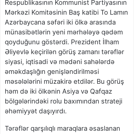
Respublikasının Kommunist Partiyasının
Mərkəzi Komitəsinin Baş katibi To Lamın
Azərbaycana səfəri iki ölkə arasında
münasibətlərin yeni mərhələyə qədəm
qoyduğunu göstərdi. Prezident İlham
Əliyevlə keçirilən görüş zamanı tərəflər
siyasi, iqtisadi və mədəni sahələrdə
əməkdaşlığın genişləndirilməsi
məsələlərini müzakirə etdilər. Bu görüş
həm də iki ölkənin Asiya və Qafqaz
bölgələrindəki rolu baxımından strateji
əhəmiyyət daşıyırdı.
Tərəflər qarşılıqlı maraqlara əsaslanan