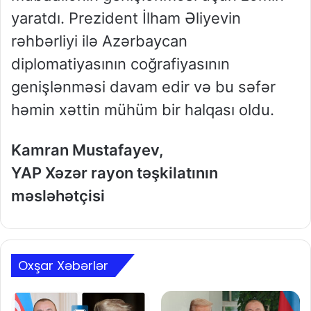
yaratdı. Prezident İlham Əliyevin
rəhbərliyi ilə Azərbaycan
diplomatiyasının coğrafiyasının
genişlənməsi davam edir və bu səfər
həmin xəttin mühüm bir halqası oldu.
Kamran Mustafayev,
YAP Xəzər rayon təşkilatının
məsləhətçisi
Oxşar Xəbərlər