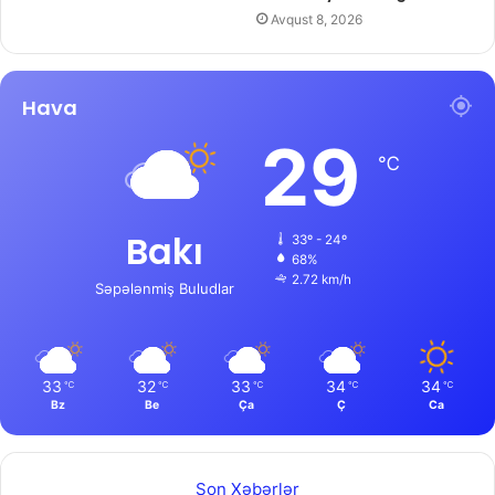
Avqust 8, 2026
Hava
29
℃
Bakı
33º - 24º
68%
2.72 km/h
Səpələnmiş Buludlar
33
32
33
34
34
℃
℃
℃
℃
℃
Bz
Be
Ça
Ç
Ca
Son Xəbərlər