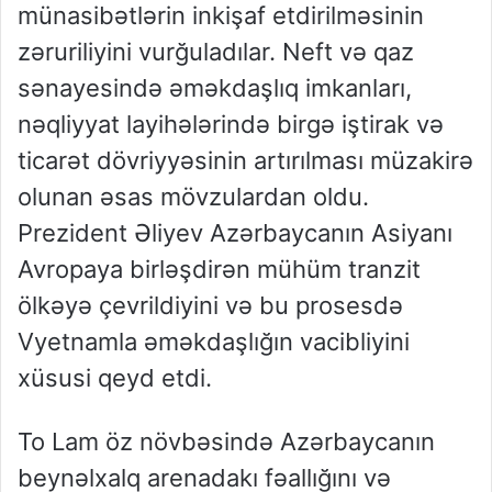
münasibətlərin inkişaf etdirilməsinin
zəruriliyini vurğuladılar. Neft və qaz
sənayesində əməkdaşlıq imkanları,
nəqliyyat layihələrində birgə iştirak və
ticarət dövriyyəsinin artırılması müzakirə
olunan əsas mövzulardan oldu.
Prezident Əliyev Azərbaycanın Asiyanı
Avropaya birləşdirən mühüm tranzit
ölkəyə çevrildiyini və bu prosesdə
Vyetnamla əməkdaşlığın vacibliyini
xüsusi qeyd etdi.
To Lam öz növbəsində Azərbaycanın
beynəlxalq arenadakı fəallığını və