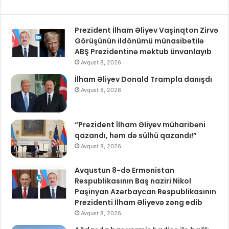
Prezident İlham Əliyev Vaşinqton Zirvə
Görüşünün ildönümü münasibətilə
ABŞ Prezidentinə məktub ünvanlayıb
Avqust 8, 2026
İlham Əliyev Donald Trampla danışdı
Avqust 8, 2026
“Prezident İlham Əliyev müharibəni
qazandı, həm də sülhü qazandı!”
Avqust 8, 2026
Avqustun 8-də Ermənistan
Respublikasının Baş naziri Nikol
Paşinyan Azərbaycan Respublikasının
Prezidenti İlham Əliyevə zəng edib
Avqust 8, 2026