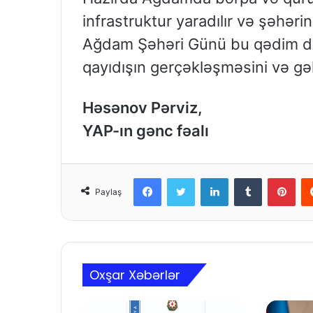
infrastruktur yaradılır və şəhərin
Ağdam Şəhəri Günü bu qədim diy
qayıdışın gerçəkləşməsini və gəl
Həsənov Pərviz,
YAP-ın gənc fəalı
Facebook
Twitter
LinkedIn
Tumblr
Pinterest
Paylaş
Oxşar Xəbərlər