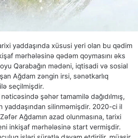
rixi yaddaşında xüsusi yeri olan bu qədim
inkişaf mərhələsinə qədəm qoymasını əks
yu Qarabağın mədəni, iqtisadi və sosial
aşan Ağdam zəngin irsi, sənətkarlıq
lə seçilmişdir.
ı nəticəsində şəhər tamamilə dağıdılmış,
 yaddaşından silinməmişdir. 2020-ci il
Zəfər Ağdamın azad olunmasına, tarixi
ni inkişaf mərhələsinə start vermişdir.
luq işləri sürətlə davam etdirilir, müasir