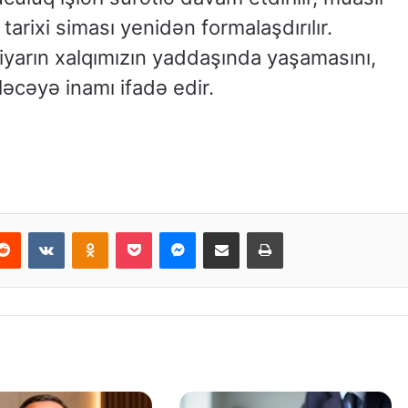
 tarixi siması yenidən formalaşdırılır.
arın xalqımızın yaddaşında yaşamasını,
əcəyə inamı ifadə edir.
Reddit
VKontakte
Odnoklassniki
Pocket
Messenger
Email ilə paylaş
Print