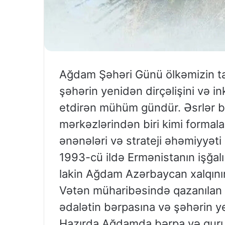
Ağdam Şəhəri Günü ölkəmizin ta
şəhərin yenidən dirçəlişini və 
etdirən mühüm gündür. Əsrlər bo
mərkəzlərindən biri kimi formal
ənənələri və strateji əhəmiyyəti i
1993-cü ildə Ermənistanın işğal
lakin Ağdam Azərbaycan xalqının
Vətən müharibəsində qazanılan 
ədalətin bərpasına və şəhərin ye
Hazırda Ağdamda bərpa və qurucu