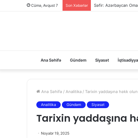
Səfir: Azərbaycan Oman
Cümə, Avqust 7
Son Xəbərlər
Ana Səhifə
Gündəm
Siyasət
İqtisadiyya
Ana Səhifə
/
Analitika
/
Tarixin yaddaşına həkk olu
Analitika
Gündəm
Siyasət
Tarixin yaddaşına 
Noyabr 19, 2025