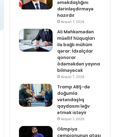
əməkdaşlığını
dərinləşdirməyə
hazırdır
Avqust 7, 2026
Ali Məhkəmədən
müəllif hüquqları
ilə bağlı mühüm
qərar: İdxalçılar
qonorar
ödəməkdən yayına
bilməyəcək
Avqust 7, 2026
Tramp ABŞ-də
doğumla
vətəndaşlıq
qaydasını ləğv
etmək istəyir
Avqust 7, 2026
Olimpiya
çempionunun atası