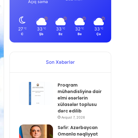
Açıq səma
27
33
33
32
33
℃
℃
℃
℃
℃
C
Şb
Bz
Be
Ça
Son Xəbərlər
Proqram
mühəndisliyinə dair
elmi əsərlərin
xülasələr toplusu
dərc edilib
Avqust 7, 2026
Səfir: Azərbaycan
Omanla nəqliyyat