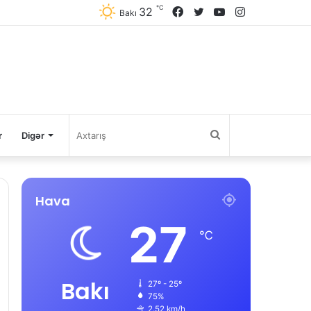
℃
32
Facebook
Twitter
YouTube
Instagram
Bakı
Axtarış
r
Digər
Hava
27
℃
Bakı
27º - 25º
75%
2.52 km/h