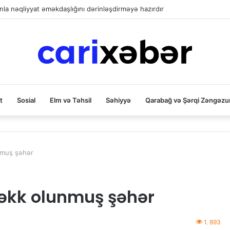
la nəqliyyat əməkdaşlığını dərinləşdirməyə hazırdır
t
Sosial
Elm və Təhsil
Səhiyyə
Qarabağ və Şərqi Zəngəzu
nmuş şəhər
həkk olunmuş şəhər
1. 893