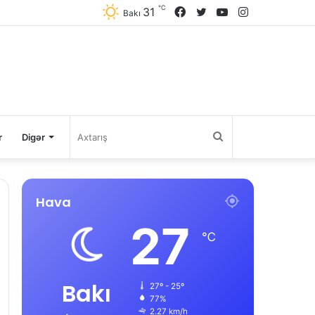
℃
31
Facebook
Twitter
YouTube
Instagram
Bakı
Axtarış
r
Digər
Hava
27
℃
Bakı
27º - 25º
77%
2.27 km/h