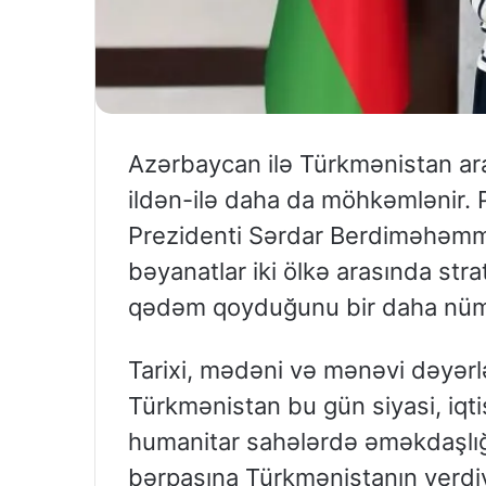
Azərbaycan ilə Türkmənistan ara
ildən-ilə daha da möhkəmlənir. 
Prezidenti Sərdar Berdiməhəmməd
bəyanatlar iki ölkə arasında stra
qədəm qoyduğunu bir daha nüma
Tarixi, mədəni və mənəvi dəyərlə
Türkmənistan bu gün siyasi, iqtis
humanitar sahələrdə əməkdaşlığı
bərpasına Türkmənistanın verdiy