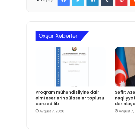
Oxşar Xəbərlər
Proqram mühəndisliyinə dair
Səfir: A
elmi əsərlərin xülasələr toplusu
nəqliyya
dərc edilib
dərinləş
Avqust 7, 2026
Avqust 7,