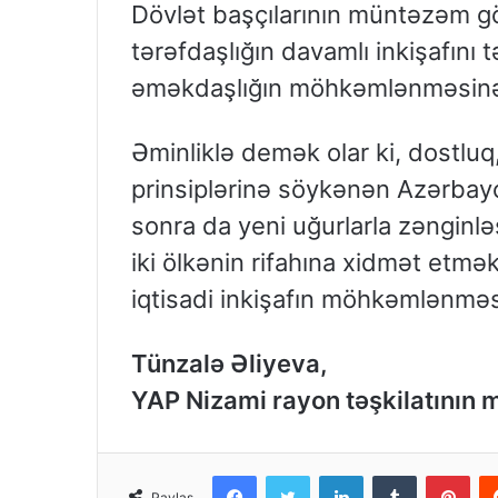
Dövlət başçılarının müntəzəm görü
tərəfdaşlığın davamlı inkişafını 
əməkdaşlığın möhkəmlənməsinə
Əminliklə demək olar ki, dostluq,
prinsiplərinə söykənən Azərba
sonra da yeni uğurlarla zənginlə
iki ölkənin rifahına xidmət etmək
iqtisadi inkişafın möhkəmlənm
Tünzalə Əliyeva,
YAP Nizami rayon təşkilatının 
Facebook
Twitter
LinkedIn
Tumblr
Pinterest
Paylaş