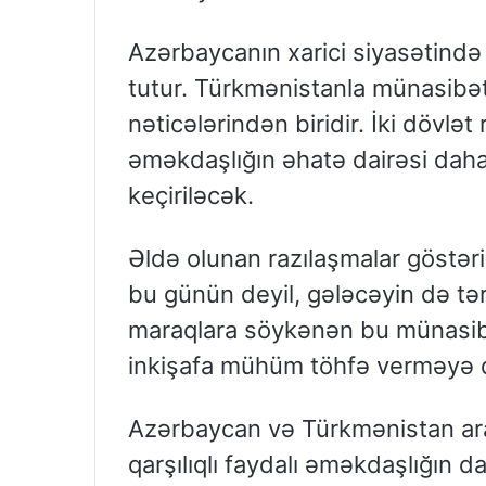
Azərbaycanın xarici siyasətində 
tutur. Türkmənistanla münasibətl
nəticələrindən biridir. İki dövlə
əməkdaşlığın əhatə dairəsi daha
keçiriləcək.
Əldə olunan razılaşmalar göstər
bu günün deyil, gələcəyin də tər
maraqlara söykənən bu münasibə
inkişafa mühüm töhfə verməyə
Azərbaycan və Türkmənistan ar
qarşılıqlı faydalı əməkdaşlığın 