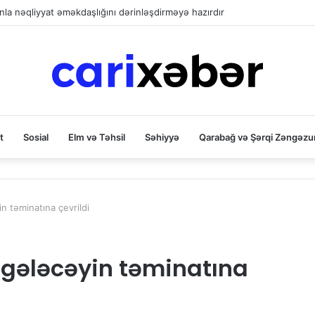
la nəqliyyat əməkdaşlığını dərinləşdirməyə hazırdır
t
Sosial
Elm və Təhsil
Səhiyyə
Qarabağ və Şərqi Zəngəzu
in təminatına çevrildi
u gələcəyin təminatına