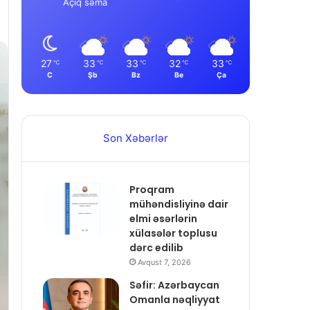
Açıq səma
27
33
33
32
33
℃
℃
℃
℃
℃
C
Şb
Bz
Be
Ça
Son Xəbərlər
Proqram
mühəndisliyinə dair
elmi əsərlərin
xülasələr toplusu
dərc edilib
Avqust 7, 2026
Səfir: Azərbaycan
Omanla nəqliyyat