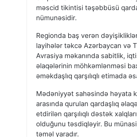
məscid tikintisi təşəbbüsü qarda
nümunəsidir.
Regionda baş verən dəyişikliklər
layihələr təkcə Azərbaycan və 
Avrasiya məkanında sabitlik, iqtis
əlaqələrinin möhkəmlənməsi bax
əməkdaşlıq qarşılıqlı etimada əs
Mədəniyyət sahəsində həyata keçi
arasında qurulan qardaşlıq əlaq
etdirilən qarşılıqlı dəstək xalql
olduğunu təsdiqləyir. Bu münas
təməl yaradır.