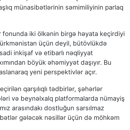
şlıq münasibətlərinin səmimiliyinin parlaq
 fonunda iki ölkənin birgə həyata keçirdiyi
Türkmənistan üçün deyil, bütövlükdə
adi inkişaf və etibarlı nəqliyyat
ımından böyük əhəmiyyət daşıyır. Bu
aslanaraq yeni perspektivlər açır.
rilən qarşılıqlı tədbirlər, şəhərlər
ələri və beynəlxalq platformalarda nümayiş
arımız arasındakı dostluğun sarsılmaz
ibətlər gələcək nəsillər üçün də möhkəm