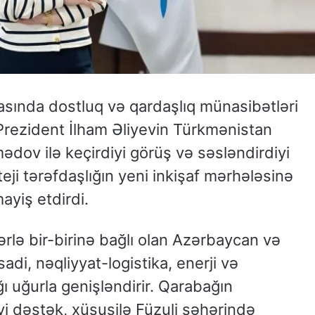
sında dostluq və qardaşlıq münasibətləri
Prezident İlham Əliyevin Türkmənistan
ov ilə keçirdiyi görüş və səsləndirdiyi
teji tərəfdaşlığın yeni inkişaf mərhələsinə
yiş etdirdi.
rlə bir-birinə bağlı olan Azərbaycan və
adi, nəqliyyat-logistika, enerji və
 uğurla genişləndirir. Qarabağın
i dəstək, xüsusilə Füzuli şəhərində