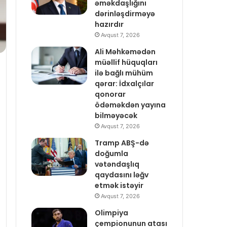
əməkdaşlığını
dərinləşdirməyə
hazırdır
Avqust 7, 2026
Ali Məhkəmədən
müəllif hüquqları
ilə bağlı mühüm
qərar: İdxalçılar
qonorar
ödəməkdən yayına
bilməyəcək
Avqust 7, 2026
Tramp ABŞ-də
doğumla
vətəndaşlıq
qaydasını ləğv
etmək istəyir
Avqust 7, 2026
Olimpiya
çempionunun atası