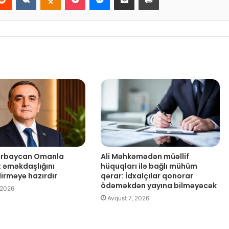
zərbaycan Omanla
Ali Məhkəmədən müəllif
t əməkdaşlığını
hüquqları ilə bağlı mühüm
dirməyə hazırdır
qərar: İdxalçılar qonorar
ödəməkdən yayına bilməyəcək
 2026
Avqust 7, 2026