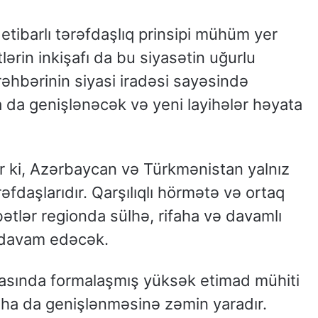
etibarlı tərəfdaşlıq prinsipi mühüm yer
ərin inkişafı da bu siyasətin uğurlu
t rəhbərinin siyasi iradəsi sayəsində
 da genişlənəcək və yeni layihələr həyata
ir ki, Azərbaycan və Türkmənistan yalnız
əfdaşlarıdır. Qarşılıqlı hörmətə və ortaq
tlər regionda sülhə, rifaha və davamlı
 davam edəcək.
asında formalaşmış yüksək etimad mühiti
daha da genişlənməsinə zəmin yaradır.