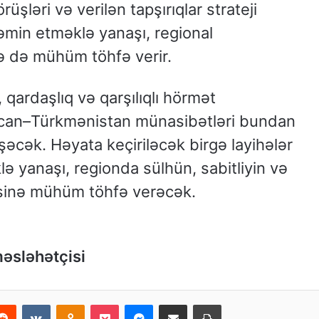
şləri və verilən tapşırıqlar strateji
təmin etməklə yanaşı, regional
 də mühüm töhfə verir.
 qardaşlıq və qarşılıqlı hörmət
ycan–Türkmənistan münasibətləri bundan
şəcək. Həyata keçiriləcək birgə layihələr
lə yanaşı, regionda sülhün, sabitliyin və
əsinə mühüm töhfə verəcək.
məsləhətçisi
Reddit
VKontakte
Odnoklassniki
Pocket
Messenger
Email ilə paylaş
Print