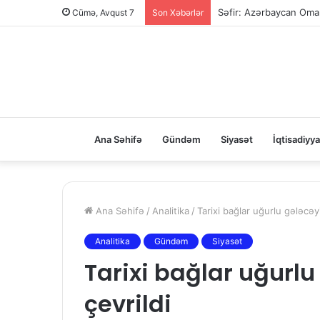
Səfir: Azərbaycan Oman
Cümə, Avqust 7
Son Xəbərlər
Ana Səhifə
Gündəm
Siyasət
İqtisadiyya
Ana Səhifə
/
Analitika
/
Tarixi bağlar uğurlu gələcəy
Analitika
Gündəm
Siyasət
Tarixi bağlar uğurl
çevrildi