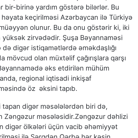
bir-birinə yardım göstərə bilərlər. Bu
 həyata keçirilməsi Azərbaycan ilə Türkiyə
müəyyən olunur. Bu da onu göstərir ki, iki
n yüksək zirvədədir. Şuşa Bəyannaməsi
cə də digər istiqamətlərdə əməkdaşlığı
a mövcud olan müxtəlif çağırışlara qarşı
u Bəyannamədə əks etdirilən mühüm
anda, regional iqtisadi inkişaf
məsində öz əksini tapıb.
tapan digər məsələlərdən biri də,
n Zəngəzur məsələsidir.Zəngəzur dəhlizi
un digər ölkələri üçün vacib əhəmiyyət
irilməsi ilə Şərqdən Qərbə hər kəsin