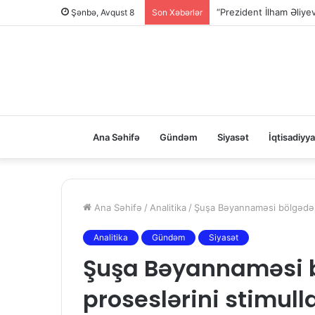
“Prezident İlham Əliy
Şənbə, Avqust 8
Son Xəbərlər
Ana Səhifə
Gündəm
Siyasət
İqtisadiyya
Ana Səhifə
/
Analitika
/
Şuşa Bəyannaməsi bölgədə in
Analitika
Gündəm
Siyasət
Şuşa Bəyannaməsi b
proseslərini stimulla