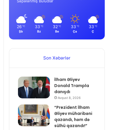
Səpələnmiş Buludlar
26
33
32
33
33
℃
℃
℃
℃
℃
Şb
Bz
Be
Ça
Ç
Son Xəbərlər
İlham Əliyev
Donald Trampla
danışdı
Avqust 8, 2026
“Prezident İlham
Əliyev müharibəni
qazandı, həm də
sülhü qazandı!”