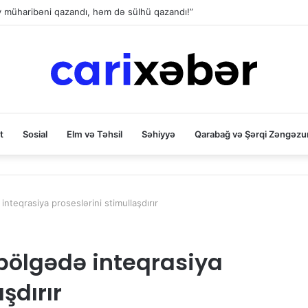
ev müharibəni qazandı, həm də sülhü qazandı!”
t
Sosial
Elm və Təhsil
Səhiyyə
Qarabağ və Şərqi Zəngəzu
teqrasiya proseslərini stimullaşdırır
ölgədə inteqrasiya
şdırır