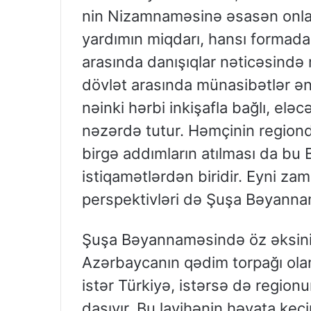
nin Nizamnaməsinə əsasən onlar 
yardımın miqdarı, hansı formada
arasında danışıqlar nəticəsində 
dövlət arasında münasibətlər ə
nəinki hərbi inkişafla bağlı, elə
nəzərdə tutur. Həmçinin regiond
birgə addımların atılması da b
istiqamətlərdən biridir. Eyni zam
perspektivləri də Şuşa Bəyanna
Şuşa Bəyannaməsində öz əksini 
Azərbaycanın qədim torpağı ola
istər Türkiyə, istərsə də region
daşıyır. Bu layihənin həyata keç