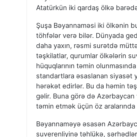
Atatürkün iki qardaş ölkə barədə
Şuşa Bəyannaməsi iki ölkənin b
töhfələr verə bilər. Dünyada g
daha yaxın, rəsmi surətdə müttə
təşkilatlar, qurumlar ölkələrin s
hüquqlarının təmin olunmasında s
standartlara əsaslanan siyasət
hərəkət edirlər. Bu da həmin təşk
gəlir. Buna görə də Azərbaycan v
təmin etmək üçün öz aralarında 
Bəyannaməyə əsasən Azərbaycan
suverenliyinə təhlükə, sərhədlər