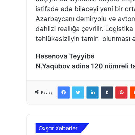
istifadə edə biləcəyi yeni bir ort
Azərbaycanı dəmiryolu və avtomo
dəhlizi reallığa çevrilir. Logistik
təhlükəsizliyin təmin olunması 
Həsənova Teyyibə
N.Yaqubov adina 120 nömrəli 
Facebook
Twitter
LinkedIn
Tumblr
Pinterest
Paylaş
Oxşar Xəbərlər