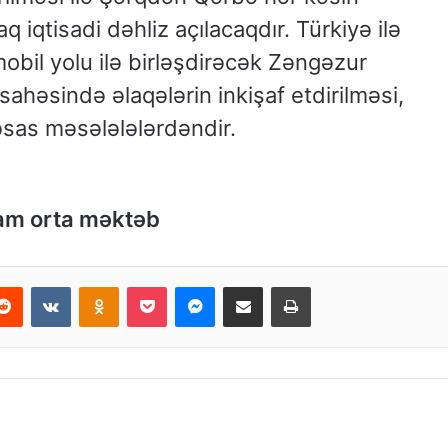
aq iqtisadi dəhliz açılacaqdır. Türkiyə ilə
bil yolu ilə birləşdirəcək Zəngəzur
a sahəsində əlaqələrin inkişaf etdirilməsi,
əsas məsələlələrdəndir.
tam orta məktəb
Reddit
VKontakte
Odnoklassniki
Pocket
Messenger
Email ilə paylaş
Print