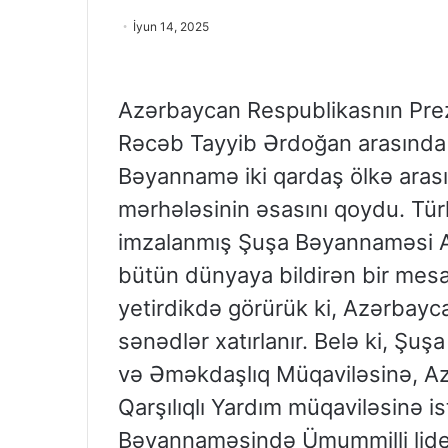
İyun 14, 2025
Azərbaycan Respublikasnın Prezi
Rəcəb Tayyib Ərdoğan arasında 
Bəyannamə iki qardaş ölkə arası
mərhələsinin əsasını qoydu. Tü
imzalanmış Şuşa Bəyannaməsi Az
bütün dünyaya bildirən bir mes
yetirdikdə görürük ki, Azərbayca
sənədlər xatırlanır. Belə ki, Ş
və Əməkdaşlıq Müqaviləsinə, Azə
Qarşılıqlı Yardım müqaviləsinə i
Bəyannaməsində Ümummilli lide