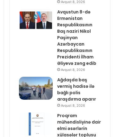
Avqust 8, 2026
Avqustun 8-də
Ermənistan
Respublikasının
Baş naziri Nikol
Paşinyan
Azərbaycan
Respublikasının
Prezidenti İlham
Əliyevə zəng edib
Avqust 8, 2026
Ağdaşda baş
vermiş hadisə ilə
bağlı polis
araşdırma aparır
Avqust 8, 2026
Proqram
mühəndisliyinə dair
elmi əsərlərin
xülasələr toplusu