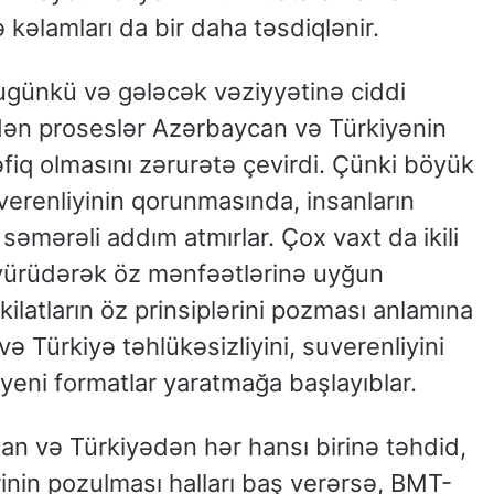
 kəlamları da bir daha təsdiqlənir.
ugünkü və gələcək vəziyyətinə ciddi
edən proseslər Azərbaycan və Türkiyənin
fiq olmasını zərurətə çevirdi. Çünki böyük
uverenliyinin qorunmasında, insanların
əmərəli addım atmırlar. Çox vaxt da ikili
 yürüdərək öz mənfəətlərinə uyğun
ilatların öz prinsiplərini pozması anlamına
ə Türkiyə təhlükəsizliyini, suverenliyini
yeni formatlar yaratmağa başlayıblar.
 və Türkiyədən hər hansı birinə təhdid,
inin pozulması halları baş verərsə, BMT-