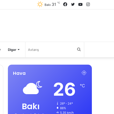
℃
31
Facebook
Twitter
YouTube
Instagram
Bakı
Axtarış
r
Digər
Hava
26
℃
Bakı
26º - 24º
88%
5.35 km/h