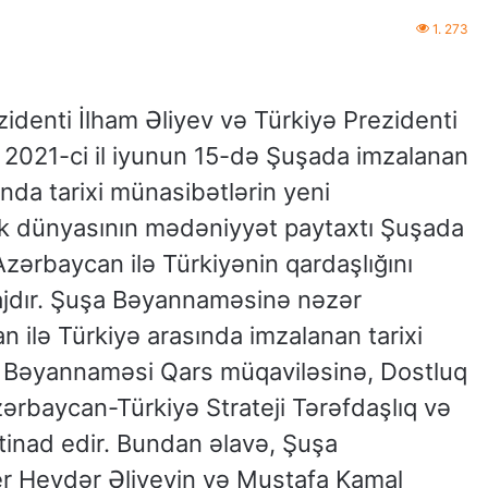
1. 273
denti İlham Əliyev və Türkiyə Prezidenti
2021-ci il iyunun 15-də Şuşada imzalanan
nda tarixi münasibətlərin yeni
rk dünyasının mədəniyyət paytaxtı Şuşada
ərbaycan ilə Türkiyənin qardaşlığını
ajdır. Şuşa Bəyannaməsinə nəzər
n ilə Türkiyə arasında imzalanan tarixi
uşa Bəyannaməsi Qars müqaviləsinə, Dostluq
rbaycan-Türkiyə Strateji Tərəfdaşlıq və
stinad edir. Bundan əlavə, Şuşa
r Heydər Əliyevin və Mustafa Kamal