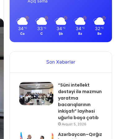
Açıq səma
34
33
34
34
32
℃
℃
℃
℃
℃
Ca
C
Şb
Bz
Be
Son Xəbərlər
“Süni intellekt
dəstəyi ilə məzmun
yaratma
bacarıqlarının
inkişafı” layihəsi
uğurla başa çatıb
Avqust 5, 2026
Azərbaycan–Qırğız