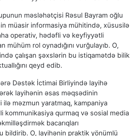
upunun məsləhətçisi Rəsul Bayram oğlu
inin müasir informasiya mühitində, xüsusilə
ha operativ, hədəfli və keyfiyyətli
 mühüm rol oynadığını vurğulayıb. O,
ndə çalışan şəxslərin bu istiqamətdə bilik
ktuallığını qeyd edib.
rə Dəstək İctimai Birliyində layihə
ərək layihənin əsas məqsədinin
təyi ilə məzmun yaratmaq, kampaniya
əli kommunikasiya qurmaq və sosial media
təkmilləşdirmək bacarıqları
bildirib. O, layihənin praktik yönümlü