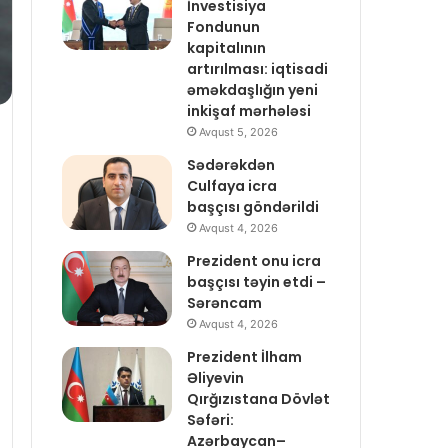
İnvestisiya
Fondunun
kapitalının
artırılması: iqtisadi
əməkdaşlığın yeni
inkişaf mərhələsi
Avqust 5, 2026
Sədərəkdən
Culfaya icra
başçısı göndərildi
Avqust 4, 2026
Prezident onu icra
başçısı təyin etdi –
Sərəncam
Avqust 4, 2026
Prezident İlham
Əliyevin
Qırğızıstana Dövlət
Səfəri:
Azərbaycan–