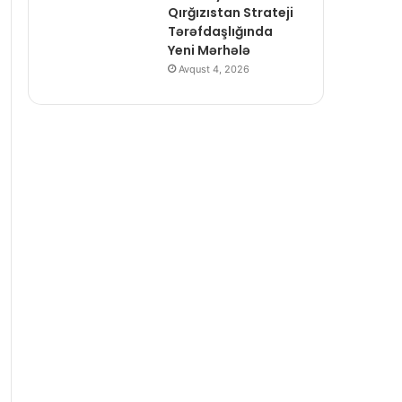
Qırğızıstan Strateji
Tərəfdaşlığında
Yeni Mərhələ
Avqust 4, 2026