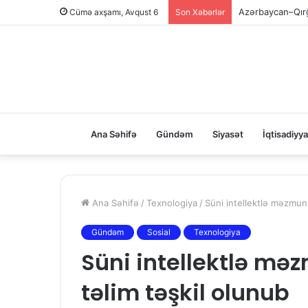
Sədərəkdən Culfa
Cümə axşamı, Avqust 6
Son Xəbərlər
Ana Səhifə
Gündəm
Siyasət
İqtisadiyya
Ana Səhifə
/
Texnologiya
/
Süni intellektlə məzmun 
Gündəm
Sosial
Texnologiya
Süni intellektlə mə
təlim təşkil olunub