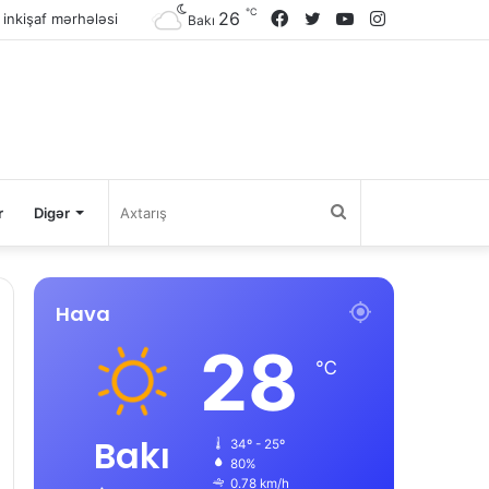
℃
26
Facebook
Twitter
YouTube
Instagram
Bakı
Axtarış
r
Digər
Hava
28
℃
Bakı
34º - 25º
80%
0.78 km/h