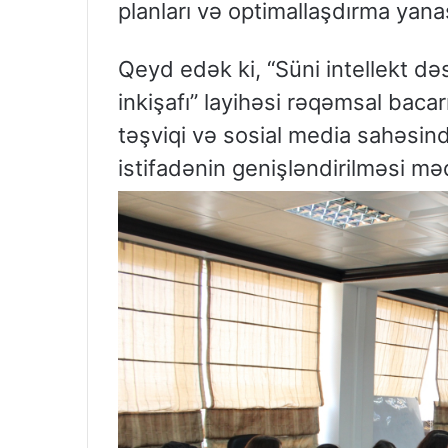
planları və optimallaşdırma yanaş
Qeyd edək ki, “Süni intellekt də
inkişafı” layihəsi rəqəmsal bacar
təşviqi və sosial media sahəsin
istifadənin genişləndirilməsi mə