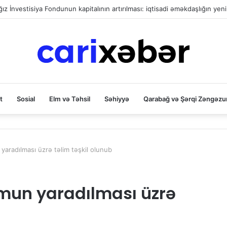
ya icra başçısı göndərildi
t
Sosial
Elm və Təhsil
Səhiyyə
Qarabağ və Şərqi Zəngəzu
yaradılması üzrə təlim təşkil olunub
zmun yaradılması üzrə