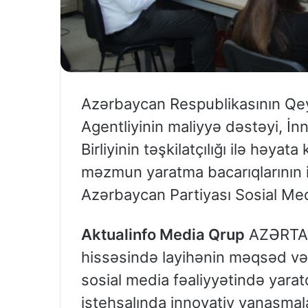
Azərbaycan Respublikasının Qey
Agentliyinin maliyyə dəstəyi, İ
Birliyinin təşkilatçılığı ilə həyata
məzmun yaratma bacarıqlarının in
Azərbaycan Partiyası Sosial Media
Aktualinfo Media Qrup
AZƏRTAC-a
hissəsində layihənin məqsəd və və
sosial media fəaliyyətində yara
istehsalında innovativ yanaşmal