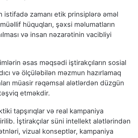
n istifadə zamanı etik prinsiplərə əməl
 müəllif hüquqları, şəxsi məlumatların
lması və insan nəzarətinin vacibliyi
imlərin əsas məqsədi iştirakçıların sosial
dıcı və ölçüləbilən məzmun hazırlamaq
onları müasir rəqəmsal alətlərdən düzgün
təşviq etməkdir.
ktiki tapşırıqlar və real kampaniya
ib. İştirakçılar süni intellekt alətlərindən
tnləri, vizual konseptlər, kampaniya