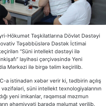
ri-Hökumət Təşkilatlarına Dövlət Dəstəyi
nnovativ Təşəbbüslərə Dəstək İctimai
 keçirilən “Süni intellekt dəstəyi ilə
kişafı” layihəsi çərçivəsində Yeni
 Mərkəzi ilə birgə təlim keçirilib.
 istinadən xəbər verir ki, tədbirin açılış
zifələri, süni intellekt texnologiyalarının
tdığı yeni imkanlar, rəqəmsal məzmun
arın əhəmiyyəti barədə məlumat verilib.