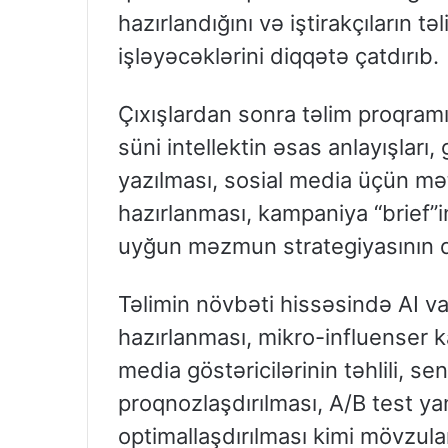
hazırlandığını və iştirakçıların
işləyəcəklərini diqqətə çatdırıb.
Çıxışlardan sonra təlim proqramın
süni intellektin əsas anlayışları,
yazılması, sosial media üçün m
hazırlanması, kampaniya “brief”i
uyğun məzmun strategiyasının q
Təlimin növbəti hissəsində AI 
hazırlanması, mikro-influenser k
media göstəricilərinin təhlili, s
proqnozlaşdırılması, A/B test y
optimallaşdırılması kimi mövzular