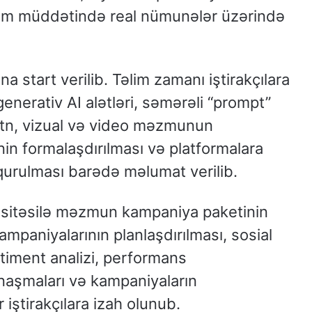
 təlim müddətində real nümunələr üzərində
a start verilib. Təlim zamanı iştirakçılara
 generativ AI alətləri, səmərəli “prompt”
ətn, vizual və video məzmunun
nin formalaşdırılması və platformalara
urulması barədə məlumat verilib.
vasitəsilə məzmun kampaniya paketinin
ampaniyalarının planlaşdırılması, sosial
entiment analizi, performans
anaşmaları və kampaniyaların
 iştirakçılara izah olunub.