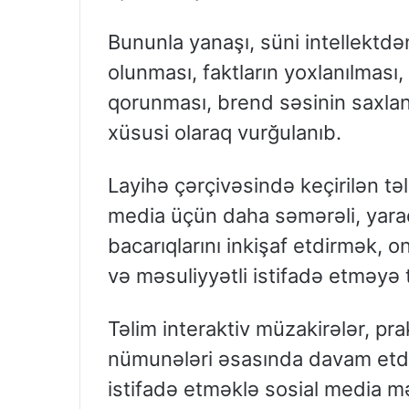
Bununla yanaşı, süni intellektdə
olunması, faktların yoxlanılması,
qorunması, brend səsinin saxlanı
xüsusi olaraq vurğulanıb.
Layihə çərçivəsində keçirilən təl
media üçün daha səmərəli, yara
bacarıqlarını inkişaf etdirmək, 
və məsuliyyətli istifadə etməyə 
Təlim interaktiv müzakirələr, pra
nümunələri əsasında davam etdiril
istifadə etməklə sosial media mə