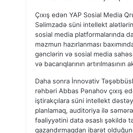
Çıxış edən YAP Sosial Media Qr
Səlimzadə süni intellekt alətlər
sosial media platformalarında da
məzmun hazırlanması baxımından
gənclərin və sosial media sahəsi
və bacarıqlarının artırılmasının a
Daha sonra İnnovativ Təşəbbüslə
rəhbəri Abbas Pənahov çıxış ed
iştirakçılara süni intellekt dəs
planlamaq, auditoriya ilə səmər
fəaliyyətini data əsaslı şəkildə 
qazandırmaqdan ibarət olduğunu 