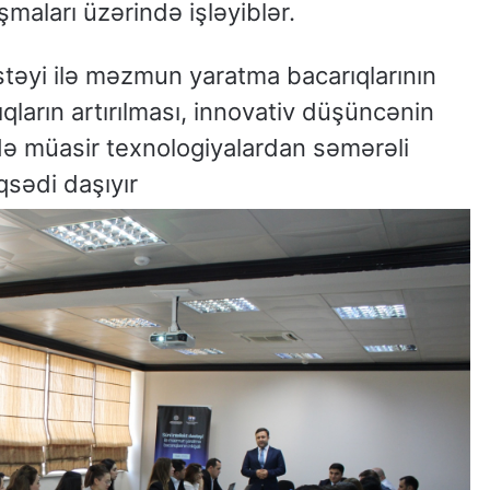
maları üzərində işləyiblər.
stəyi ilə məzmun yaratma bacarıqlarının
ıqların artırılması, innovativ düşüncənin
də müasir texnologiyalardan səmərəli
qsədi daşıyır