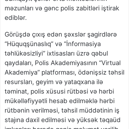
məzunları və gənc polis zabitləri iştirak
ediblər.
Görüşdə çıxış edən şəxslər şagirdlərə
“Hüquqşünaslıq” və “İnformasiya
təhlükəsizliyi” ixtisasları üzrə qəbul
qaydaları, Polis Akademiyasının “Virtual
Akademiya” platforması, ödənişsiz təhsil
resursları, geyim və yataqxana ilə
təminat, polis xüsusi rütbəsi və hərbi
mükəlləfiyyətli hesab edilməklə hərbi
rütbənin verilməsi, təhsil müddətinin iş
stajına daxil edilməsi və yüksək təqaüd