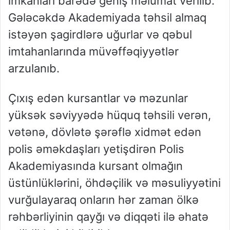
imkanları barədə geniş məlumat verilib.
Gələcəkdə Akademiyada təhsil almaq
istəyən şagirdlərə uğurlar və qəbul
imtahanlarında müvəffəqiyyətlər
arzulanıb.
Çıxış edən kursantlar və məzunlar
yüksək səviyyədə hüquq təhsili verən,
vətənə, dövlətə şərəflə xidmət edən
polis əməkdaşları yetişdirən Polis
Akademiyasında kursant olmağın
üstünlüklərini, öhdəçilik və məsuliyyətini
vurğulayaraq onların hər zaman ölkə
rəhbərliyinin qayğı və diqqəti ilə əhatə