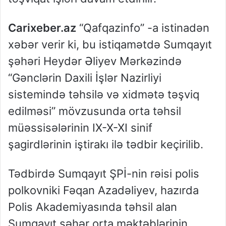
Carixeber.az
“Qafqazinfo” -a istinadən
xəbər verir ki, bu istiqamətdə Sumqayıt
şəhəri Heydər Əliyev Mərkəzində
“Gənclərin Daxili İşlər Nazirliyi
sistemində təhsilə və xidmətə təşviq
edilməsi” mövzusunda orta təhsil
müəssisələrinin IX-X-XI sinif
şagirdlərinin iştirakı ilə tədbir keçirilib.
Tədbirdə Sumqayıt ŞPİ-nin rəisi polis
polkovniki Fəqan Azadəliyev, hazırda
Polis Akademiyasında təhsil alan
Sumqayıt şəhər orta məktəblərinin