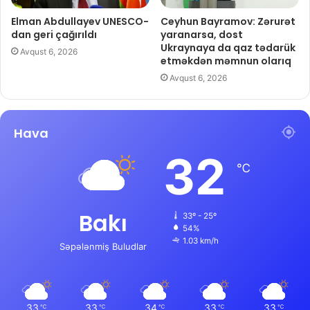
Elman Abdullayev UNESCO-
Ceyhun Bayramov: Zərurət
dan geri çağırıldı
yaranarsa, dost
Ukraynaya da qaz tədarük
Avqust 6, 2026
etməkdən məmnun olarıq
Avqust 6, 2026
Hava
32
℃
Bakı
33º - 25º
54%
1.03 km/h
Səpələnmiş Buludlar
33
33
34
33
33
℃
℃
℃
℃
℃