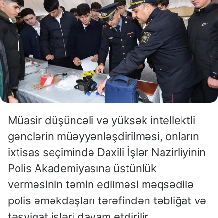
Müasir düşüncəli və yüksək intellektli
gənclərin müəyyənləşdirilməsi, onların
ixtisas seçimində Daxili İşlər Nazirliyinin
Polis Akademiyasına üstünlük
verməsinin təmin edilməsi məqsədilə
polis əməkdaşları tərəfindən təbliğat və
təşviqat işləri davam etdirilir.