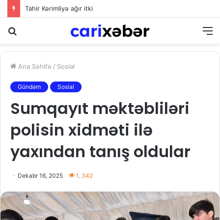
Tahir Kərimliyə ağır itki
Axtarış
M
Ana Səhifə
/
Sosial
Gündəm
Sosial
Sumqayıt məktəbliləri
polisin xidməti ilə
yaxından tanış oldular
Dekabr 16, 2025
1. 342