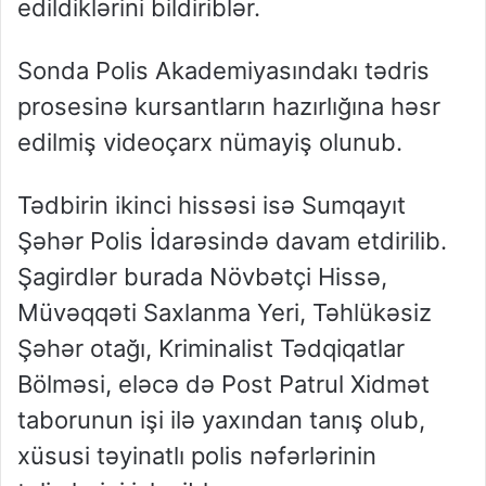
edildiklərini bildiriblər.
Sonda Polis Akademiyasındakı tədris
prosesinə kursantların hazırlığına həsr
edilmiş videoçarx nümayiş olunub.
Tədbirin ikinci hissəsi isə Sumqayıt
Şəhər Polis İdarəsində davam etdirilib.
Şagirdlər burada Növbətçi Hissə,
Müvəqqəti Saxlanma Yeri, Təhlükəsiz
Şəhər otağı, Kriminalist Tədqiqatlar
Bölməsi, eləcə də Post Patrul Xidmət
taborunun işi ilə yaxından tanış olub,
xüsusi təyinatlı polis nəfərlərinin