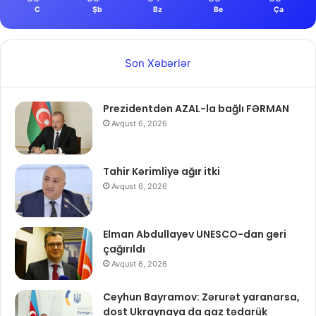
C
Şb
Bz
Be
Ça
Son Xəbərlər
Prezidentdən AZAL-la bağlı FƏRMAN
Avqust 6, 2026
Tahir Kərimliyə ağır itki
Avqust 6, 2026
Elman Abdullayev UNESCO-dan geri
çağırıldı
Avqust 6, 2026
Ceyhun Bayramov: Zərurət yaranarsa,
dost Ukraynaya da qaz tədarük