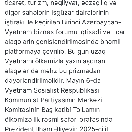
ticarət, turizm, nəqliyyat, əczaçılıq və
digər sahələrin işgüzar dairələrinin
iştirakı ilə keçirilən Birinci Azərbaycan-
Vyetnam biznes forumu iqtisadi və ticari
əlaqələrin genişləndirilməsində önəmli
platformaya çevrilib. Bu gün uzaq
Vyetnamı ölkəmizlə yaxınlaşdıran
əlaqələr də məhz bu prizmadan
dəyərləndirilməlidir. Mayın 6-da
Vyetnam Sosialist Respublikası
Kommunist Partiyasının Mərkəzi
Komitəsinin Baş katibi To Lamın
ölkəmizə ilk rəsmi səfəri ərəfəsində
Prezident İlham Əliyevin 2025-ci il