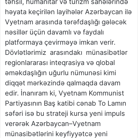
təhsil, humanitar və turizm sahələrində
həyata keçirilən layihələr Azərbaycan ilə
Vyetnam arasında tərəfdaşlığı gələcək
nəsillər üçün davamlı və faydalı
platformaya çevirməyə imkan verir.
Dövlətlərimiz arasındakı münasibətlər
regionlararası inteqrasiya və qlobal
əməkdaşlığın uğurlu nümunəsi kimi
diqqət mərkəzində qalmaqda davam
edir. İnanıram ki, Vyetnam Kommunist
Partiyasının Baş katibi cənab To Lamın
səfəri isə bu strateji kursa yeni impuls
verərək Azərbaycan–Vyetnam
münasibətlərini keyfiyyətcə yeni