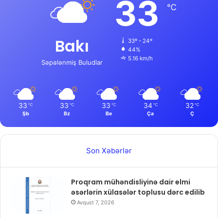
33
℃
Bakı
33º - 24º
44%
5.16 km/h
Səpələnmiş Buludlar
33
33
33
34
32
℃
℃
℃
℃
℃
Şb
Bz
Be
Ça
Ç
Son Xəbərlər
Proqram mühəndisliyinə dair elmi
əsərlərin xülasələr toplusu dərc edilib
Avqust 7, 2026