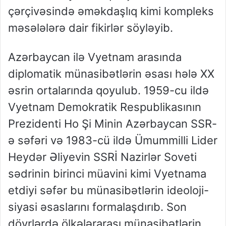
çərçivəsində əməkdaşlıq kimi kompleks
məsələlərə dair fikirlər söyləyib.
Azərbaycan ilə Vyetnam arasında
diplomatik münasibətlərin əsası hələ XX
əsrin ortalarında qoyulub. 1959-cu ildə
Vyetnam Demokratik Respublikasının
Prezidenti Ho Şi Minin Azərbaycan SSR-
ə səfəri və 1983-cü ildə Ümummilli Lider
Heydər Əliyevin SSRİ Nazirlər Soveti
sədrinin birinci müavini kimi Vyetnama
etdiyi səfər bu münasibətlərin ideoloji-
siyasi əsaslarını formalaşdırıb. Son
dövrlərdə ölkələrarası münasibətlərin