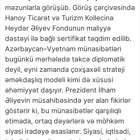
məzunlarla görüşüb. Görüş çərçivəsində
Hanoy Ticarət və Turizm Kollecinə
Heydər Əliyev Fondunun maliyyə
dəstəyi ilə bağlı sertifikat təqdim edilib.
Azərbaycan–Vyetnam münasibətləri
bugünkü mərhələdə təkcə diplomatik
deyil, eyni zamanda çoxşaxəli strateji
əməkdaşlıq modeli kimi də xüsusi
əhəmiyyət daşıyır. Prezident İlham
Əliyevin müsahibəsində yer alan fikirlər
göstərir ki, bu münasibətlər qarşılıqlı
etimada, ortaq dəyərlərə və möhkəm
siyasi iradəyə əsaslanır. Siyasi, iqtisadi,