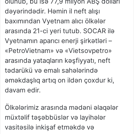
olunub, bu isə 77,9 milyon ABŞ dolları
dəyərindədir. Həmin il neft alışı
baxımından Vyetnam alıcı ölkələr
arasında 21-ci yeri tutub. SOCAR ilə
Vyetnamın aparıcı enerji şirkətləri –
«PetroVietnam» və «Vietsovpetro»
arasında yataqların kəşfiyyatı, neft
tədarükü və emalı sahələrində
əməkdaşlıq artıq on ildən çoxdur ki,
davam edir.
Ölkələrimiz arasında mədəni əlaqələr
müxtəlif təşəbbüslər və layihələr
vasitəsilə inkişaf etməkdə və