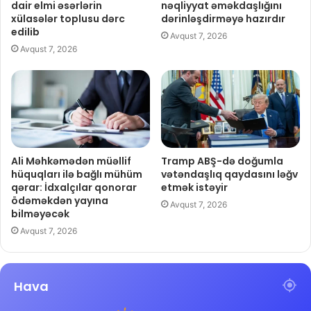
dair elmi əsərlərin
nəqliyyat əməkdaşlığını
xülasələr toplusu dərc
dərinləşdirməyə hazırdır
edilib
Avqust 7, 2026
Avqust 7, 2026
Ali Məhkəmədən müəllif
Tramp ABŞ-də doğumla
hüquqları ilə bağlı mühüm
vətəndaşlıq qaydasını ləğv
qərar: İdxalçılar qonorar
etmək istəyir
ödəməkdən yayına
Avqust 7, 2026
bilməyəcək
Avqust 7, 2026
Hava