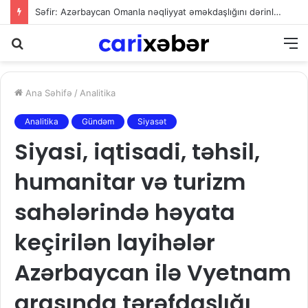
Axtarış
M
Ana Səhifə
/
Analitika
Analitika
Gündəm
Siyasət
Siyasi, iqtisadi, təhsil,
humanitar və turizm
sahələrində həyata
keçirilən layihələr
Azərbaycan ilə Vyetnam
arasında tərəfdaşlığı