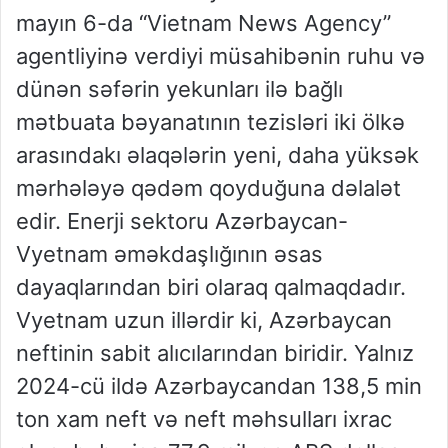
mayın 6-da “Vietnam News Agency”
agentliyinə verdiyi müsahibənin ruhu və
dünən səfərin yekunları ilə bağlı
mətbuata bəyanatının tezisləri iki ölkə
arasındakı əlaqələrin yeni, daha yüksək
mərhələyə qədəm qoyduğuna dəlalət
edir. Enerji sektoru Azərbaycan-
Vyetnam əməkdaşlığının əsas
dayaqlarından biri olaraq qalmaqdadır.
Vyetnam uzun illərdir ki, Azərbaycan
neftinin sabit alıcılarından biridir. Yalnız
2024-cü ildə Azərbaycandan 138,5 min
ton xam neft və neft məhsulları ixrac