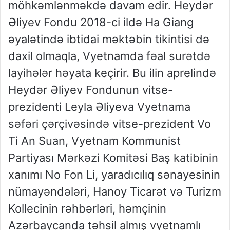
möhkəmlənməkdə davam edir. Heydər
Əliyev Fondu 2018-ci ildə Ha Giang
əyalətində ibtidai məktəbin tikintisi də
daxil olmaqla, Vyetnamda fəal surətdə
layihələr həyata keçirir. Bu ilin aprelində
Heydər Əliyev Fondunun vitse-
prezidenti Leyla Əliyeva Vyetnama
səfəri çərçivəsində vitse-prezident Vo
Ti An Suan, Vyetnam Kommunist
Partiyası Mərkəzi Komitəsi Baş katibinin
xanımı No Fon Li, yaradıcılıq sənayesinin
nümayəndələri, Hanoy Ticarət və Turizm
Kollecinin rəhbərləri, həmçinin
Azərbaycanda təhsil almış vyetnamlı