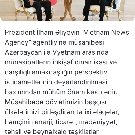
Prezident İlham Əliyevin “Vietnam News
Agency” agentliyinə müsahibəsi
Azərbaycan ilə Vyetnam arasında
münasibətlərin inkişaf dinamikası və
qarşılıqlı əməkdaşlığın perspektiv
istiqamətlərinin dəyərləndirilməsi
baxımından mühüm önəm kəsb edir.
Müsahibədə dövlətimizin başçısı
ölkələrimizi birləşdirən tarixi əlaqələr,
həmçinin enerji, ticarət, mədəniyyət,
təhsil və beynəlxalq təşkilatlar