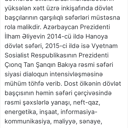
yüksələn xətt üzrə inkişafında dövlət
başçılarının qarşılıqlı səfərləri müstəsna
rola malikdir. Azərbaycan Prezidenti
İlham Əliyevin 2014-cü ildə Hanoya
dövlət səfəri, 2015-ci ildə isə Vyetnam
Sosialist Respublikasının Prezidenti
Çıonq Tan Şanqın Bakıya rəsmi səfəri
siyasi dialoqun intensivləşməsinə
mühüm töhfə verib. Dost ölkənin dövlət
başçısının həmin səfəri çərçivəsində
rəsmi şəxslərlə yanaşı, neft-qaz,
energetika, inşaat, informasiya-
kommunikasiya, maliyyə, sənaye,