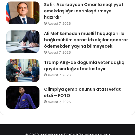
Səfir: Azərbaycan Omanla nəqliyyat
əməkdaşlığını dərinləşdirməyə
hazırdır
Avqust 7, 2026
Ali Məhkəmədən müəllif hüquqları ilə
bağlı mühüm qərar: İdxalçılar qonorar
ödəməkdən yayına bilməyəcək
Avqust 7, 2026
Tramp ABŞ-də doğumla vətəndaşlıq
qaydasını ləğv etmək istəyir
Avqust 7, 2026
Olimpiya çempionunun atası vəfat
etdi – FOTO
Avqust 7, 2026