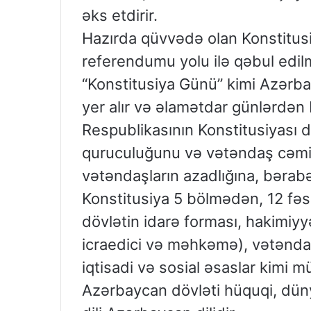
əks etdirir.
Hazırda qüvvədə olan Konstitus
referendumu yolu ilə qəbul edilm
“Konstitusiya Günü” kimi Azərb
yer alır və əlamətdar günlərdən 
Respublikasının Konstitusiyası d
quruculuğunu və vətəndaş cəmiyy
vətəndaşların azadlığına, bərabər
Konstitusiya 5 bölmədən, 12 fə
dövlətin idarə forması, hakimiyy
icraedici və məhkəmə), vətəndaş
iqtisadi və sosial əsaslar kimi 
Azərbaycan dövləti hüquqi, dünyə