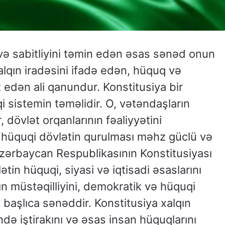
və sabitliyini təmin edən əsas sənəd onun
xalqın iradəsini ifadə edən, hüquq və
 edən ali qanundur. Konstitusiya bir
 sistemin təməlidir. O, vətəndaşların
, dövlət orqanlarının fəaliyyətini
n, hüquqi dövlətin qurulması məhz güclü və
Azərbaycan Respublikasının Konstitusiyası
tin hüquqi, siyasi və iqtisadi əsaslarını
n müstəqilliyini, demokratik və hüquqi
 başlıca sənəddir. Konstitusiya xalqın
ində iştirakını və əsas insan hüquqlarını