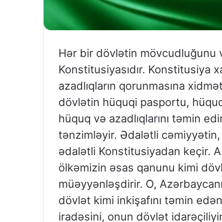
Hər bir dövlətin mövcudluğunu 
Konstitusiyasıdır. Konstitusiya 
azadlıqların qorunmasına xidmət
dövlətin hüquqi pasportu, hüquqi
hüquq və azadlıqlarını təmin edir
tənzimləyir. Ədalətli cəmiyyəti
ədalətli Konstitusiyadan keçir. 
ölkəmizin əsas qanunu kimi dövlə
müəyyənləşdirir. O, Azərbaycanı
dövlət kimi inkişafını təmin edən
iradəsini, onun dövlət idarəçiliy