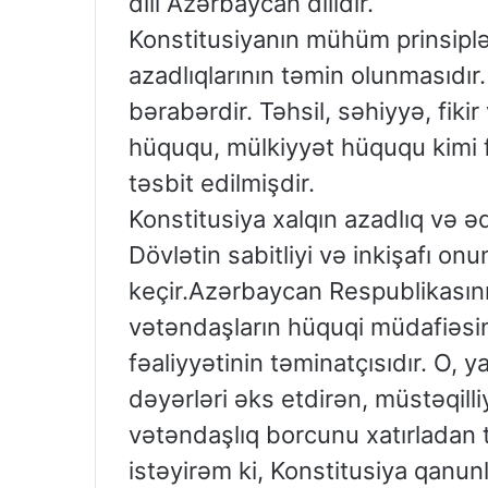
dili Azərbaycan dilidir.
Konstitusiyanın mühüm prinsiplə
azadlıqlarının təmin olunmasıdır
bərabərdir. Təhsil, səhiyyə, fiki
hüququ, mülkiyyət hüququ kimi 
təsbit edilmişdir.
Konstitusiya xalqın azadlıq və ə
Dövlətin sabitliyi və inkişafı o
keçir.Azərbaycan Respublikasının
vətəndaşların hüquqi müdafiəsin
fəaliyyətinin təminatçısıdır. O, 
dəyərləri əks etdirən, müstəqilli
vətəndaşlıq borcunu xatırladan 
istəyirəm ki, Konstitusiya qanun