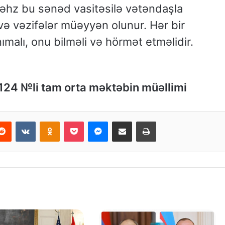
Məhz bu sənəd vasitəsilə vətəndaşla
 və vəzifələr müəyyən olunur. Hər bir
ımalı, onu bilməli və hörmət etməlidir.
124 №li tam orta məktəbin müəllimi
Reddit
VKontakte
Odnoklassniki
Pocket
Messenger
Email ilə paylaş
Print