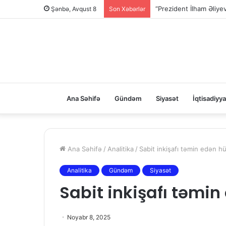
“Prezident İlham Əliy
Şənbə, Avqust 8
Son Xəbərlər
Ana Səhifə
Gündəm
Siyasət
İqtisadiyya
Ana Səhifə
/
Analitika
/
Sabit inkişafı təmin edən h
Analitika
Gündəm
Siyasət
Sabit inkişafı təmi
Noyabr 8, 2025