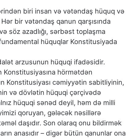
rindən biri insan və vətəndaş hüquq və
. Hər bir vətəndaş qanun qarşısında
r və söz azadlığı, sərbəst toplaşma
fundamental hüquqlar Konstitusiyada
dalət arzusunun hüquqi ifadəsidir.
nun Konstitusiyasına hörmətdən
 Konstitusiyası cəmiyyətin sabitliyinin,
in və dövlətin hüquqi çərçivədə
yalnız hüquqi sənəd deyil, həm də milli
yimizi qoruyan, gələcək nəsillərə
təməl daşıdır. Son olaraq onu bildirmək
ların anasıdır – digər bütün qanunlar ona