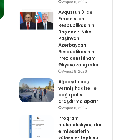
Avqust 8, 2026
Avqustun 8-də
Ermənistan
Respublikasının
Baş naziri Nikol
Paşinyan
Azərbaycan
Respublikasının
Prezidenti İlham
Əliyevə zəng edib
Avqust 8, 2026
Ağdaşda baş
vermiş hadisə ilə
bağlı polis
araşdırma aparır
Avqust 8, 2026
Proqram
mühəndisliyinə dair
elmi əsərlərin
xülasələr toplusu