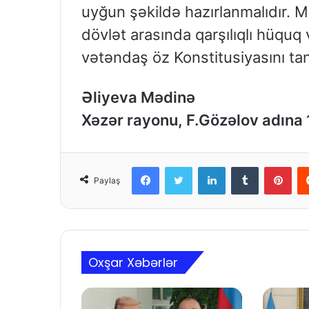
uyğun şəkildə hazırlanmalıdır. 
dövlət arasında qarşılıqlı hüquq
vətəndaş öz Konstitusiyasını tan
Əliyeva Mədinə
Xəzər rayonu, F.Gözəlov adına 
Facebook
Twitter
LinkedIn
Tumblr
Pinterest
Paylaş
Oxşar Xəbərlər