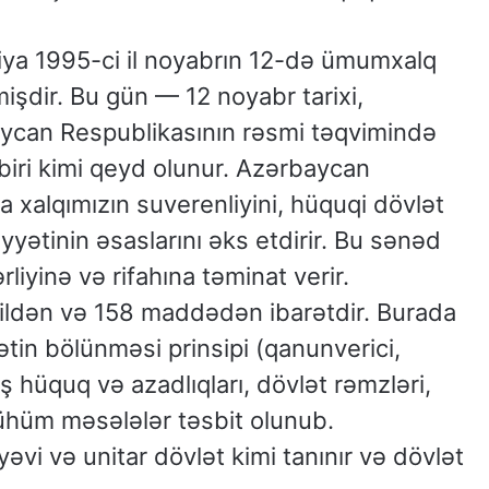
iya 1995-ci il noyabrın 12-də ümumxalq
işdir. Bu gün — 12 noyabr tarixi,
aycan Respublikasının rəsmi təqvimində
biri kimi qeyd olunur. Azərbaycan
a xalqımızın suverenliyini, hüquqi dövlət
ətinin əsaslarını əks etdirir. Bu sənəd
liyinə və rifahına təminat verir.
sildən və 158 maddədən ibarətdir. Burada
ətin bölünməsi prinsipi (qanunverici,
 hüquq və azadlıqları, dövlət rəmzləri,
mühüm məsələlər təsbit olunub.
vi və unitar dövlət kimi tanınır və dövlət