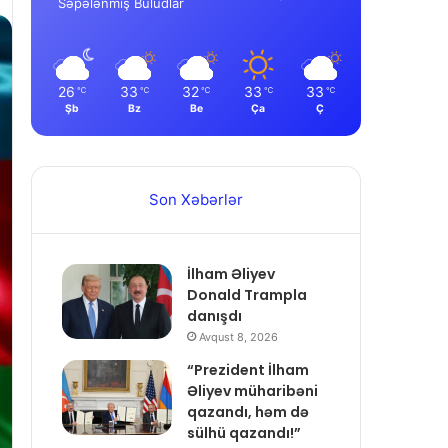
Səpələnmiş Buludlar
26
33
32
33
33
℃
℃
℃
℃
℃
Şb
Bz
Be
Ça
Ç
Son Xəbərlər
İlham Əliyev
Donald Trampla
danışdı
Avqust 8, 2026
“Prezident İlham
Əliyev müharibəni
qazandı, həm də
sülhü qazandı!”