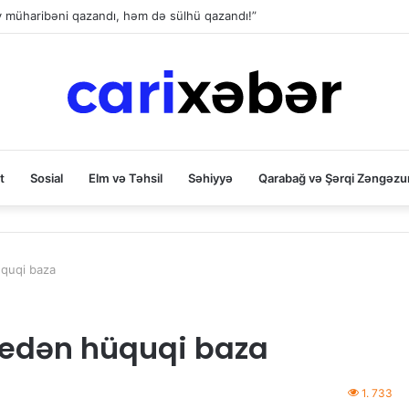
ev müharibəni qazandı, həm də sülhü qazandı!”
t
Sosial
Elm və Təhsil
Səhiyyə
Qarabağ və Şərqi Zəngəzu
üquqi baza
n edən hüquqi baza
1. 733