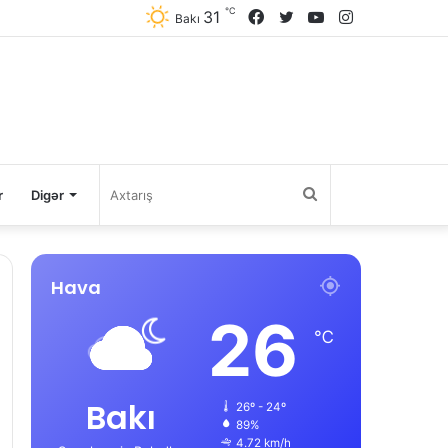
℃
31
Facebook
Twitter
YouTube
Instagram
Bakı
Axtarış
r
Digər
Hava
26
℃
Bakı
26º - 24º
89%
4.72 km/h